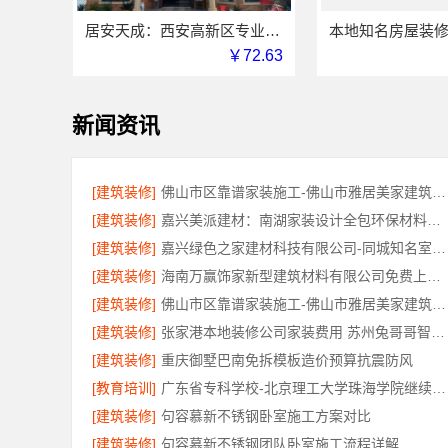
居安天成：西安高新区专业家装设计，刚需房售后完善
￥72.63
新闻资讯
[建筑装修]
佛山市区靠谱家装施工-佛山市雅居美家建筑装饰工程有限公司
[建筑装修]
嘉兴美派建材：南湖家装设计全包环保材料推荐
[建筑装修]
嘉兴绿色之家建材科技有限公司-同城知名室内设计团队高端
[建筑装修]
海南万赢饰家新型建筑材料有限公司免费上门勘测
[建筑装修]
佛山市区靠谱家装施工-佛山市雅居美家建筑装饰工程有限公司
[建筑装修]
张家港本地装修公司家装费用 苏州兔哥哥智装新材料有限公司
[建筑装修]
重庆御墅巴南免拆模板造价预算抗震防风
[教育培训]
广东省专科学校-北京理工大学珠海学院继续教育学院
[建筑装修]
句容慕新不锈钢卧室施工方案对比
[建筑装修]
句容慕新不锈钢团队卧室施工流程详解