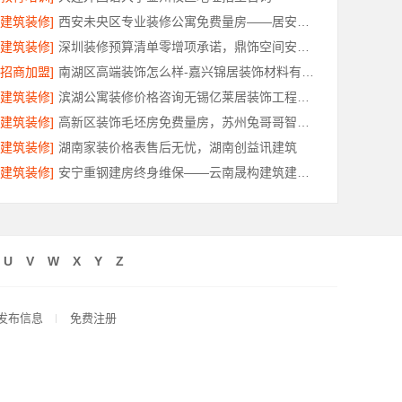
[建筑装修]
西安未央区专业装修公寓免费量房——居安天成（西安）建筑工程有限责任公司
[建筑装修]
深圳装修预算清单零增项承诺，鼎饰空间安心装修
[招商加盟]
南湖区高端装饰怎么样-嘉兴锦居装饰材料有限公司
[建筑装修]
滨湖公寓装修价格咨询无锡亿莱居装饰工程材料有限公司
[建筑装修]
高新区装饰毛坯房免费量房，苏州兔哥哥智装新材料有限公司
[建筑装修]
湖南家装价格表售后无忧，湖南创益讯建筑
[建筑装修]
安宁重钢建房终身维保——云南晟构建筑建材有限公司护航
U
V
W
X
Y
Z
发布信息
免费注册