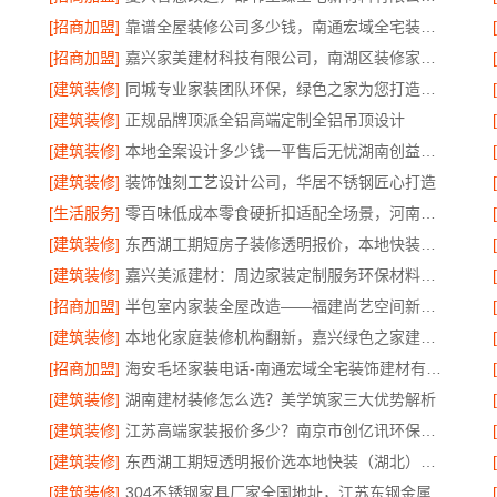
[招商加盟]
靠谱全屋装修公司多少钱，南通宏域全宅装饰建材有限公司免费报价
[招商加盟]
嘉兴家美建材科技有限公司，南湖区装修家居专业
[建筑装修]
同城专业家装团队环保，绿色之家为您打造健康家
[建筑装修]
正规品牌顶派全铝高端定制全铝吊顶设计
[建筑装修]
本地全案设计多少钱一平售后无忧湖南创益讯建筑有限公司省心装修
[建筑装修]
装饰蚀刻工艺设计公司，华居不锈钢匠心打造
[生活服务]
零百味低成本零食硬折扣适配全场景，河南零百味供应链有限公司
[建筑装修]
东西湖工期短房子装修透明报价，本地快装主材源头直供
[建筑装修]
嘉兴美派建材：周边家装定制服务环保材料推荐
[招商加盟]
半包室内家装全屋改造——福建尚艺空间新材料科技有限公司
[建筑装修]
本地化家庭装修机构翻新，嘉兴绿色之家建材科技
[招商加盟]
海安毛坯家装电话-南通宏域全宅装饰建材有限公司
[建筑装修]
湖南建材装修怎么选？美学筑家三大优势解析
[建筑装修]
江苏高端家装报价多少？南京市创亿讯环保装修透明价
[建筑装修]
东西湖工期短透明报价选本地快装（湖北）科技
[建筑装修]
304不锈钢家具厂家全国地址，江苏东钢金属科技有限公司