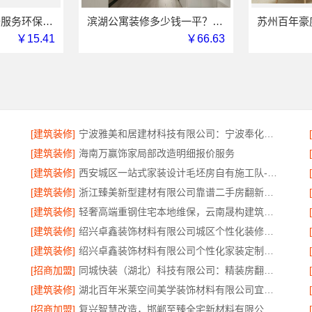
本地知名房屋装修服务环保，嘉兴绿色之家建材科技有限公司绿色施工
滨湖公寓装修多少钱一平？无锡亿莱居装饰工程材料有限公司透明报价
￥15.41
￥66.63
[建筑装修]
宁波雅美和居建材科技有限公司：宁波奉化家装装修线下门店地址
[建筑装修]
海南万赢饰家局部改造明细报价服务
[建筑装修]
西安城区一站式家装设计毛坯房自有施工队-居安天成（西安）建筑工程有限责任公司
[建筑装修]
浙江臻美新型建材有限公司靠谱二手房翻新一站式急装
[建筑装修]
轻奢高端重钢住宅本地维保，云南晟构建筑建材有限公司全程护航
[建筑装修]
绍兴卓鑫装饰材料有限公司城区个性化装修质量有保障
[建筑装修]
绍兴卓鑫装饰材料有限公司个性化家装定制环保优质材料
[招商加盟]
同城快装（湖北）科技有限公司：精装房翻新设计零增项
[建筑装修]
湖北百年米莱空间美学装饰材料有限公司宜昌专业装修公司口碑评测
[招商加盟]
复兴智慧改造，邯郸至臻全宅新材料有限公司以数字化重塑家装体验