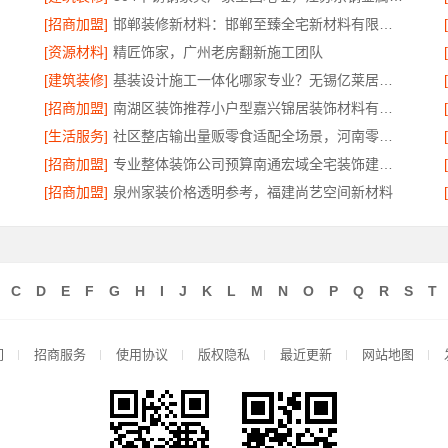
[招商加盟]
邯郸装修新材料：邯郸至臻全宅新材料有限公司革新行业施工标准
[资源材料]
精匠饰家，广州老房翻新施工团队
[建筑装修]
基装设计施工一体化哪家专业？无锡亿莱居装饰工程材料有限公司优选
[招商加盟]
南湖区装饰推荐小户型嘉兴锦居装饰材料有限公司
[生活服务]
社区整店输出量贩零食适配全场景，河南零百味供应链有限公司扶持加盟
[招商加盟]
专业整体装饰公司预算南通宏域全宅装饰建材精准算
公司
[招商加盟]
泉州家装价格透明参考，福建尚艺空间新材料
C
D
E
F
G
H
I
J
K
L
M
N
O
P
Q
R
S
T
们
招商服务
使用协议
版权隐私
最近更新
网站地图