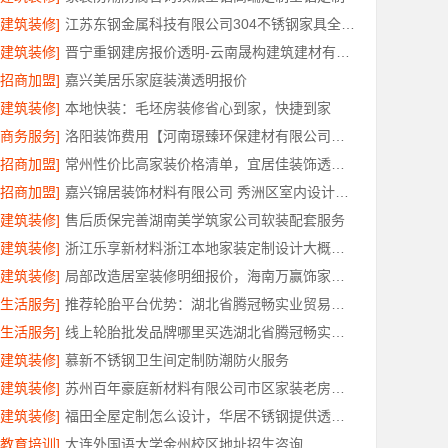
[建筑装修]
江苏东钢金属科技有限公司304不锈钢家具全国工厂地址
[建筑装修]
晋宁重钢建房报价透明-云南晟构建筑建材有限公司
[招商加盟]
嘉兴美居乐家庭装潢透明报价
[建筑装修]
本地快装：毛坯房装修省心到家，快捷到家
[商务服务]
洛阳装饰费用【河南璟臻环保建材有限公司】透明报价省心装修
[招商加盟]
常州性价比高家装价格清单，宜居佳装饰透明报价
[招商加盟]
嘉兴锦居装饰材料有限公司 秀洲区室内设计哪家好旧房翻新
[建筑装修]
售后质保完善湖南美学筑家公司软装配套服务
[建筑装修]
浙江乐享新材料浙江本地家装定制设计大概报价
[建筑装修]
局部改造居室装修明细报价，海南万赢饰家新型建筑材料有限公司
[生活服务]
推荐轮胎平台优势：湖北省腾冠畅实业贸易有限公司正品直供
[生活服务]
线上轮胎批发品牌哪里买选湖北省腾冠畅实业贸易有限公司
[建筑装修]
慕新不锈钢卫生间定制防潮防火服务
[建筑装修]
苏州百年豪庭新材料有限公司市区家装老房翻新报价
[建筑装修]
福田全屋定制怎么设计，华居不锈钢提供透明方案
[教育培训]
大连外国语大学金州校区地址招生咨询