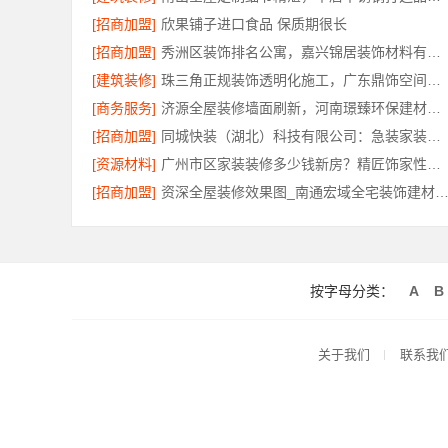
[招商加盟]
欣果铺子进口食品 保质期很长
[招商加盟]
秀洲区装饰排名公寓，嘉兴锦居装饰材料有限公司品质交付
[建筑装修]
珠三角正规装饰透明化施工，广东鼎饰空间装饰
[商务服务]
济源全屋装修墙面刷新，河南璟臻环保建材有限公司环保快装
[招商加盟]
同城快装（湖北）科技有限公司：急装家装报价省心透明无增项
[资源材料]
广州市区家装装修多少钱新房？精匠饰家性价比*
[招商加盟]
资深全屋装修效果图_南通宏域全宅装饰建材有限
按字母分类：
A
B
关于我们
联系我