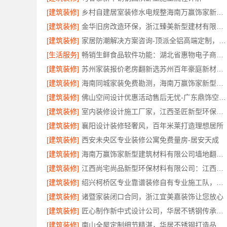
[建筑装修]
乡村自建居室装修水电规整海南万赢饰家新型建筑材料有限公司
[建筑装修]
金华旧房改造环保，浙江臻美新型建材有限公司让家更安心
[建筑装修]
家居防潮解决方案咨询-顶派全铝高端定制，全铝厨卫专属方案
[生活服务]
畅销生鲜食品软件功能：湖北省惠物电子商务有限公司
[建筑装修]
苏州家装报价老房翻新选苏州百年豪庭新材料有限公司
[建筑装修]
海南同城家装免费勘测，海南万赢饰家新型建筑材料有限公司
[建筑装修]
佛山空间设计优惠活动售后无忧-广东鼎饰空间装饰工程有限公司
[建筑装修]
室内装修设计施工厂家，江西圣匠新型环保材料有限公司专业高效
[建筑装修]
襄阳设计装修轻奢风，百年米莱打造理想居所
[建筑装修]
西安未央区专业装修公寓免费量房-居安天成
[建筑装修]
海南万赢饰家新型建筑材料有限公司墙地翻新专业施工
[建筑装修]
江西尚宅尚品新型环保材料有限公司：江西全屋定制简欧专业公司
[建筑装修]
绍兴柯桥区专业靠谱装修自有专业施工队，绍兴卓鑫装饰材料有限公司
[建筑装修]
诸暨家装闭口合同，浙江宜美嘉装饰让您放心
[建筑装修]
匠心制作新中式设计公司，华居不锈钢传承东方美学
[建筑装修]
南山全屋定制细节精湛，华居不锈钢打造品质家居