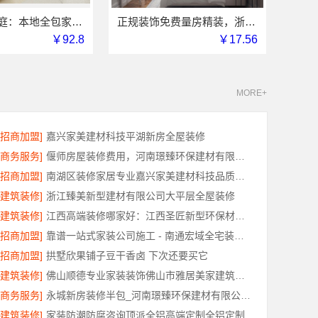
苏州百年豪庭：本地全包家装施工报价新房参考
正规装饰免费量房精装，浙江臻美新型建材有限公司品质之选
￥92.8
￥17.56
MORE+
[招商加盟]
嘉兴家美建材科技平湖新房全屋装修
[商务服务]
偃师房屋装修费用，河南璟臻环保建材有限公司源头直供性价比高
[招商加盟]
南湖区装修家居专业嘉兴家美建材科技品质保障
[建筑装修]
浙江臻美新型建材有限公司大平层全屋装修
[建筑装修]
江西高端装修哪家好：江西圣匠新型环保材料有限公司的品质之选
[招商加盟]
靠谱一站式家装公司施工 - 南通宏域全宅装饰建材有限公司
[招商加盟]
拱墅欣果铺子豆干香卤 下次还要买它
[建筑装修]
佛山顺德专业家装装饰佛山市雅居美家建筑装饰工程有限公司
[商务服务]
永城新房装修半包_河南璟臻环保建材有限公司省心选择
[建筑装修]
家装防潮防腐咨询顶派全铝高端定制全铝定制