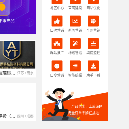
地区中心
官网建设
网站优化
口碑营销
新闻营销
全网营销
群站推广
标题智造
舆情监控
南京玻璃镜子加工厂
湖北省腾冠畅实业贸易有限公司
江苏 / 南京
湖北 / 武汉
口令营销
智能编辑
助手下载
产品供求，上旅游网
海量订单品牌任挑选！
中蓝建投（北京）建设有限公司四川第一分公司
湖南自由家装饰工程有限公司
四川 / 成都
湖南 / 湘潭