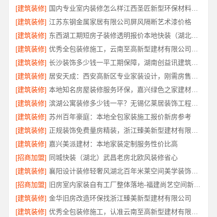
[建筑装修]
国内专业室内装修怎么样江西圣匠新型环保材料有限公司
[建筑装修]
江苏东钢金属家居有限公司屏风隔断艺术漆价格
[建筑装修]
东西湖工期短房子装修透明报价本地快装（湖北）科技有限公司
[建筑装修]
优秀全包装修施工，云南至高新型建材有限公司标准化工艺保障
[建筑装修]
长沙装饰多少钱一平工期保障，湖南创益讯建筑有限公司
[建筑装修]
居安天成：西安高新区专业家装设计，刚需房售后完善
[建筑装修]
本地知名房屋装修服务环保，嘉兴绿色之家建材科技有限公司绿色施工
[建筑装修]
滨湖公寓装修多少钱一平？无锡亿莱居装饰工程材料有限公司透明报价
[建筑装修]
苏州百年豪庭：本地全包家装施工报价新房参考
[建筑装修]
正规装饰免费量房精装，浙江臻美新型建材有限公司品质之选
[建筑装修]
嘉兴美派建材：本地家装定制服务性价比高
[招商加盟]
同城快装（湖北）武昌老房北欧风装修省心
[建筑装修]
襄阳设计装修轻奢风湖北百年米莱空间美学装饰材料有限公司
[招商加盟]
旧房室内家装自有工厂整体落地-福建尚艺空间新材料科技有限公司
[建筑装修]
金华旧房改造环保找浙江臻美新型建材有限公司
[建筑装修]
优秀全包装修施工，认准云南至高新型建材有限公司