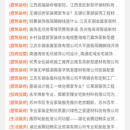
[建筑装修]
江西高端装修哪家好，江西圣匠新型环保材料有限公司专业推荐
[建筑装修]
无锡旧房安装哪家专业？无锡亿莱居装饰工程材料有限公司经验丰富
[建筑装修]
轻奢装饰极简踢脚线是什么-江苏东钢金属家居材质解析
[建筑装修]
装饰毛坯房零增项费用承诺-苏州兔哥哥智装新材料有限公司明码标价
[建筑装修]
乡村自建居室装修水电规整海南万赢饰家新型建筑材料有限公
[建筑装修]
江苏东钢金属家居有限公司大平层极简踢脚线评测
[招商加盟]
南通海安毛坯装饰公司设计_南通宏域全宅装饰建材有限公司
[建筑装修]
优秀全包装修施工推荐云南至高新型建材有限公司
[建筑装修]
环保无甲醛湖南美学筑家建材有限公司软装配套
[建筑装修]
江苏东钢金属科技有限公司不锈钢衣柜定制工厂联系电话
[建筑装修]
基装设计施工一体化哪家专业？亿莱居装饰工程材料有限公司可靠
[招商加盟]
永年焕新专业，邯郸至臻全宅新材料有限公司为您省心
[建筑装修]
苏州市区专业家装服务报价老房翻新，苏州百年豪庭新材料有限公司
[建筑装修]
专业家装定制优质嘉兴绿色之家建材科技有限公司
[生活服务]
推荐轮胎批发公司功能——湖北省腾冠畅实业贸易有限公司
[生活服务]
湖北省腾冠畅实业贸易有限公司专业轮胎批发平台解决方案