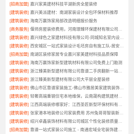
[招商加盟]
嘉兴家美建材科技平湖新房全屋装修
[建筑装修]
嘉兴美派建材：南湖家装设计全包环保材料推荐
[建筑装修]
海南万赢饰家局部改造明细报价服务
[商务服务]
偃师房屋装修费用，河南璟臻环保建材有限公司源头直供性价比高
[建筑装修]
嘉兴绿色之家建材科技有限公司-同城知名室内设计团队高端
[建筑装修]
西安城区一站式家装设计毛坯房自有施工队-居安天成（西安）建筑工程有限责任公司
[招商加盟]
南湖区装修家居专业嘉兴家美建材科技品质保障
[建筑装修]
海南万赢饰家新型建筑材料有限公司免费上门勘测
[建筑装修]
浙江臻美新型建材有限公司靠谱二手房翻新一站式急装
[建筑装修]
浙江臻美新型建材有限公司大平层全屋装修
[建筑装修]
佛山市区靠谱家装施工-佛山市雅居美家建筑装饰工程有限公司
[建筑装修]
轻奢高端重钢住宅本地维保，云南晟构建筑建材有限公司全程护航
[建筑装修]
江西高端装修哪家好：江西圣匠新型环保材料有限公司的品质之选
[建筑装修]
张家港本地装修公司家装费用 苏州兔哥哥智装新材料有限公司
[建筑装修]
绍兴卓鑫装饰材料有限公司城区个性化装修质量有保障
[招商加盟]
靠谱一站式家装公司施工 - 南通宏域全宅装饰建材有限公司