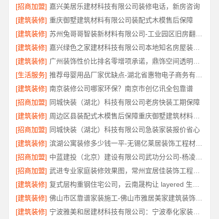
[招商加盟]
嘉兴美居乐建材科技有限公司装修电话，新房咨询
[建筑装修]
重庆御墅建筑材料有限公司装配式木模售后保障
[建筑装修]
苏州兔哥哥智装新材料有限公司-工业园区旧房翻新老破小拎包入住
[建筑装修]
嘉兴绿色之家建材科技有限公司本地知名房屋装修服务环保
[建筑装修]
广州装饰性价比排名零增项承诺，鼎饰空间透明服务
[生活服务]
推荐母婴用品厂家优缺点-湖北省惠物电子商务有限公司正品保障
[建筑装修]
南京装修公司哪家环保？南京市创亿讯全包靠谱
[招商加盟]
同城快装（湖北）科技有限公司老房快装工期保障
[建筑装修]
周边区县装配式木模售后保障重庆御墅建筑材料有限公司
[招商加盟]
同城快装（湖北）科技有限公司急装家装报价省心
[建筑装修]
滨湖公寓装修多少钱一平-无锡亿莱居装饰工程材料有限公司
[招商加盟]
中蓝建投（北京）建设有限公司武功分公司-杨凌全包十大品牌
[招商加盟]
武进专业家庭装修效果图，常州宜居佳装饰工程有限公司精心打造
[建筑装修]
复式层构重钢住宅公司，云南晟构让 layered 生活更具品质
[建筑装修]
佛山市区靠谱家装施工-佛山市雅居美家建筑装饰工程有限公司
[建筑装修]
宁波雅美和居建材科技有限公司：宁波奉化家装装修线下门店地址