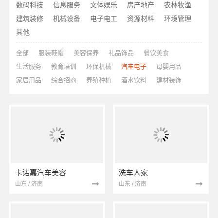
数码科技
信息服务
文体娱乐
房产地产
农林牧渔
建筑装修
机械设备
电子电工
资源材料
环境管理
其他
全部
服装鞋帽
美容保养
礼品饰品
餐饮美食
生活服务
教育培训
环保机械
汽车电子
母婴用品
家居用品
综合招商
养殖种植
酒水饮料
建材装饰
卡诺嘉汽车美容
洗车人家
山东 / 济南
山东 / 济南