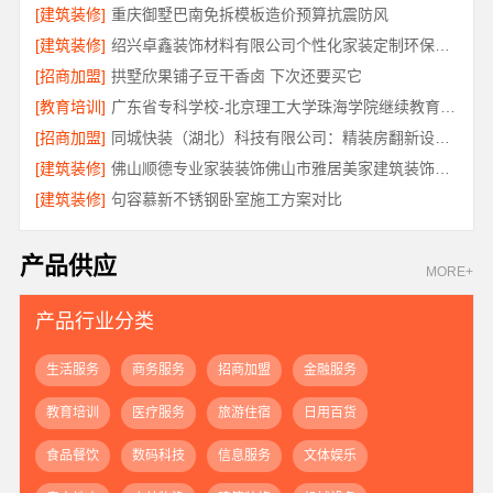
[建筑装修]
重庆御墅巴南免拆模板造价预算抗震防风
[建筑装修]
绍兴卓鑫装饰材料有限公司个性化家装定制环保优质材料
[招商加盟]
拱墅欣果铺子豆干香卤 下次还要买它
[教育培训]
广东省专科学校-北京理工大学珠海学院继续教育学院
[招商加盟]
同城快装（湖北）科技有限公司：精装房翻新设计零增项
[建筑装修]
佛山顺德专业家装装饰佛山市雅居美家建筑装饰工程有限公司
[建筑装修]
句容慕新不锈钢卧室施工方案对比
产品供应
MORE+
产品行业分类
生活服务
商务服务
招商加盟
金融服务
教育培训
医疗服务
旅游住宿
日用百货
食品餐饮
数码科技
信息服务
文体娱乐