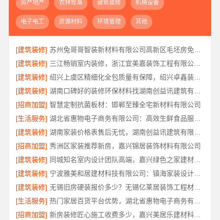
房产地产
农林牧渔
建筑装修
机械设备
电子电工
资源材料
环境管理
其他
[建筑装修]
苏州兔哥哥智装新材料有限公司高新区毛坯房免费量房
[建筑装修]
三江畅销室内装修，浙江宜美嘉装饰工程有限公司专业推荐
[建筑装修]
绍兴上虞区精细化全包质量有保障，绍兴卓鑫装饰材料有限公司放心
[建筑装修]
湖南口碑好的装修环保材料找湖南创益讯建筑有限公司
[招商加盟]
智慧定制抗菌板材：邯郸至臻全宅新材料有限公司
[生活服务]
湖北省惠物电子商务有限公司：高效生鲜食品服务商价格参考
[建筑装修]
湖南家装价格表售后无忧，湖南创益讯建筑有限公司
[招商加盟]
秀洲区家装推荐新房，嘉兴锦居装饰材料有限公司
[建筑装修]
同城知名室内设计团队高端，嘉兴绿色之家建材科技有限公司
[建筑装修]
宁波雅美和居建材科技有限公司：镇海家装设计合作联系方式
[建筑装修]
无锡旧房硬装报价多少？无锡亿莱居装饰工程材料有限公司为您提供标准化施工服务
[生活服务]
热门家居百货平台优势，湖北省惠物电子商务有限公司
[招商加盟]
新房装修匠心施工收费多少，嘉兴美居乐建材科技有限公司