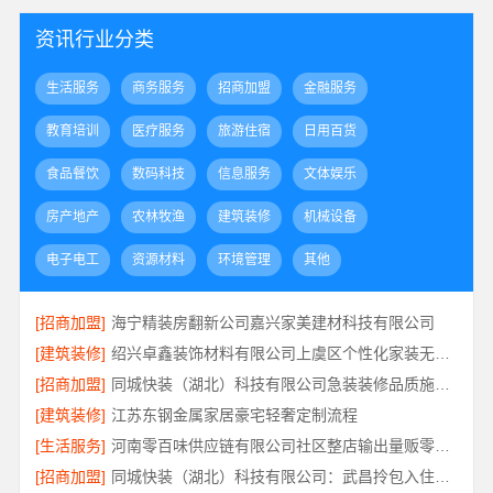
资讯行业分类
生活服务
商务服务
招商加盟
金融服务
教育培训
医疗服务
旅游住宿
日用百货
食品餐饮
数码科技
信息服务
文体娱乐
房产地产
农林牧渔
建筑装修
机械设备
电子电工
资源材料
环境管理
其他
[招商加盟]
海宁精装房翻新公司嘉兴家美建材科技有限公司
[建筑装修]
绍兴卓鑫装饰材料有限公司上虞区个性化家装无隐形增项
[招商加盟]
同城快装（湖北）科技有限公司急装装修品质施工，本地口碑之选
[建筑装修]
江苏东钢金属家居豪宅轻奢定制流程
[生活服务]
河南零百味供应链有限公司社区整店输出量贩零食适配全场景
[招商加盟]
同城快装（湖北）科技有限公司：武昌拎包入住改造智能家装