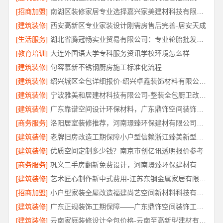
[招商加盟]
南湖区装修家居专业选择嘉兴家美建材科技有限公司
[建筑装修]
西安高新区专业家装设计刚需房售后完善-居安天成
[生活服务]
湖北省腾冠畅实业贸易有限公司：专业轮胎批发平台解决方案
[教育培训]
大连外国语大学专科服务资讯学校环境怎么样
[建筑装修]
句容慕新不锈钢厨房施工标准化流程
[建筑装修]
绍兴城区全包详细报价-绍兴卓鑫装饰材料有限公司透明报价
[建筑装修]
宁波雅美和居建材科技有限公司-整装全包厨卫改造设计
[建筑装修]
广东靠谱空间设计环保材料，广东鼎饰空间装饰工程有限公司
[商务服务]
洛阳居室装修推荐，河南璟臻环保建材有限公司口碑之选
[建筑装修]
老牌旧房改造工期保障小户型信赖浙江臻美新型建材有限公司
[建筑装修]
优质空间定制多少钱？南京市创亿讯透明报价参考
[商务服务]
巩义二手房翻新免费设计，河南璟臻环保建材有限公司
[建筑装修]
艺术匠心制作新中式费用-江苏东钢金属家居有限公司详解
[招商加盟]
小户型家装全屋改造福建尚艺空间新材料科技有限公司
[建筑装修]
广东正规装饰工期保障——广东鼎饰空间装饰工程有限公司
[建筑装修]
云南家庭装修设计全包价格-云南至高新型建材有限公司