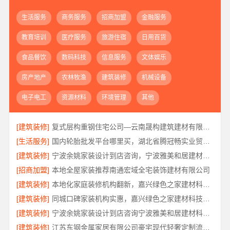
生活服务
商务服务
招商加盟
金融服务
教育培训
医疗服务
旅游住宿
日用百货
食品餐饮
数码科技
信息服务
文体娱乐
房产地产
农林牧渔
建筑装修
机械设备
电子电工
资源材料
环境管理
其他
[建筑装修]
复式层构重钢住宅公司—云南晟构建筑建材有限公司定制化服务
[生活服务]
国内轮胎批发平台哪里买，湖北省腾冠畅实业贸易有限公司正品保障
[建筑装修]
宁波余姚家装设计到店咨询，宁波雅美和居建材科技有限公司
[招商加盟]
本地全屋家装推荐南通宏域全宅装饰建材有限公司
[建筑装修]
本地化家庭装修机构翻新，嘉兴绿色之家建材科技有限公司
[建筑装修]
同城口碑家装机构实惠，嘉兴绿色之家建材科技有限公司
[建筑装修]
宁波余姚家装设计到店咨询宁波雅美和居建材科技有限公司
[建筑装修]
江苏东钢金属家居有限公司豪宅现代轻奢定制流程揭秘