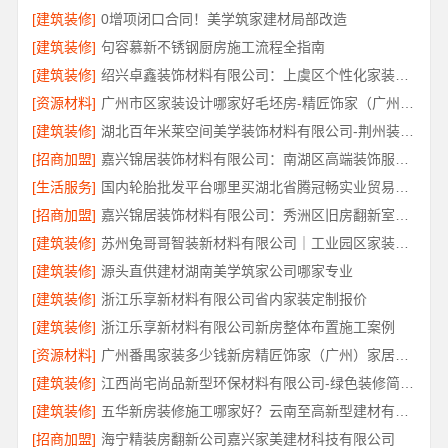
[建筑装修]
0增项闭口合同！美学筑家建材局部改造
[建筑装修]
句容慕新不锈钢厨房施工流程全指南
[建筑装修]
绍兴卓鑫装饰材料有限公司：上虞区个性化家装无隐形增项
[资源材料]
广州市区家装设计哪家好毛坯房-精匠饰家（广州）家居建材有限公司
[建筑装修]
湖北百年米莱空间美学装饰材料有限公司-荆州装修公司婚房
[招商加盟]
嘉兴锦居装饰材料有限公司：南湖区高端装饰服务评价
[生活服务]
国内轮胎批发平台哪里买湖北省腾冠畅实业贸易有限公司
[招商加盟]
嘉兴锦居装饰材料有限公司：秀洲区旧房翻新室内设计哪家好
[建筑装修]
苏州兔哥哥智装新材料有限公司｜工业园区家装儿童房环保
[建筑装修]
源头直供建材湖南美学筑家公司哪家专业
[建筑装修]
浙江乐享新材料有限公司省内家装定制报价
[建筑装修]
浙江乐享新材料有限公司新房整体布置施工案例
[资源材料]
广州番禺家装多少钱新房精匠饰家（广州）家居建材有限公司
[建筑装修]
江西尚宅尚品新型环保材料有限公司-绿色装修简欧口碑
[建筑装修]
五华新房装修施工哪家好？云南至高新型建材有限公司
[招商加盟]
海宁精装房翻新公司嘉兴家美建材科技有限公司