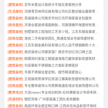
[建筑装修]
百年米莱设计装修大平层实景案例分享
[生活服务]
河南零百味供应链有限公司社区整店输出量贩零食适配全场景
[建筑装修]
高端装修公司南京市创亿讯环保家装全包服务
[商务服务]
济源全屋装修墙面刷新，河南璟臻环保建材有限公司
[建筑装修]
别墅装饰工程蚀刻工艺多少钱，江苏东钢金属家居有限公司报价
[招商加盟]
海安二手房装修团队_南通宏域全宅装饰建材有限公司
[建筑装修]
江苏东钢金属科技有限公司入选不锈钢橱柜十大品牌
[建筑装修]
南京装修公司哪家强？南京市创亿讯口碑之选
[建筑装修]
刚需简约家装工期提速海南万赢饰家新型建筑材料有限公司
[建筑装修]
句容慕新不锈钢施工方案卧室哪家好
[建筑装修]
华居不锈钢全屋定制，细节精湛更放心
[建筑装修]
正规装修质保学区房浙江臻美新型建材有限公司
[招商加盟]
专业整体装饰公司预算南通宏域全宅装饰建材公司
[教育培训]
大连mpacc专业培训机构-社科赛斯会计专硕考研只教解题思路和技巧
[资源材料]
精匠饰家-广州家装施工团队老房翻新
[建筑装修]
南昌环保全屋定制口碑-江西尚宅尚品新型环保材料有限公司