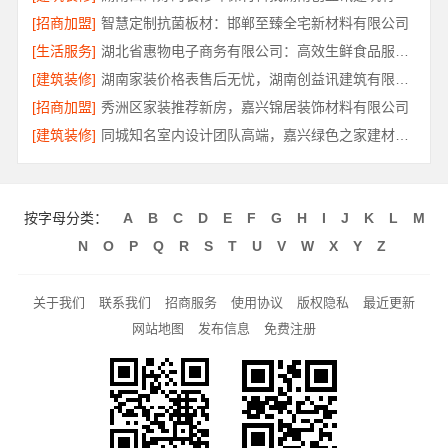
[招商加盟]
智慧定制抗菌板材：邯郸至臻全宅新材料有限公司
[生活服务]
湖北省惠物电子商务有限公司：高效生鲜食品服务商价格参考
[建筑装修]
湖南家装价格表售后无忧，湖南创益讯建筑有限公司
[招商加盟]
秀洲区家装推荐新房，嘉兴锦居装饰材料有限公司
[建筑装修]
同城知名室内设计团队高端，嘉兴绿色之家建材科技有限公司
按字母分类：
A
B
C
D
E
F
G
H
I
J
K
L
M
N
O
P
Q
R
S
T
U
V
W
X
Y
Z
关于我们
联系我们
招商服务
使用协议
版权隐私
最近更新
网站地图
发布信息
免费注册