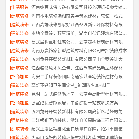
[生活服务]
河南零百味供应链有限公司轻投入硬折扣零食铺低风险经营
[建筑装修]
湖南本地装修选湖南美学筑家建材，软装一站式
[建筑装修]
江西高端装修哪家好江西圣匠新型环保材料有限公司
[建筑装修]
本地全案设计预算清单，湖南创益讯建筑有限公司透明化服务
[建筑装修]
复式层构重钢住宅公司，云南晟构建筑建材有限公司专业定制
[建筑装修]
海南万赢饰家新型建筑材料有限公司严控装修成本
[建筑装修]
苏州兔哥哥智装新材料有限公司昆山全案设计大平层快速施工
[建筑装修]
江西装修原木风全包，江西尚宅尚品新型环保材料有限公司一站式服务
[招商加盟]
海安二手房装修团队南通宏域全宅装饰建材有限公司改造服务
[建筑装修]
慕新不锈钢卫生间定制_防潮防火304材质
[建筑装修]
昆明一站式装修毛坯房，云南至高新型建材有限公司
[招商加盟]
卧室改造智能家居，中蓝建投一站式解决方案
[建筑装修]
苏州兔哥哥智装新材料有限公司高新区毛坯房免费量房
[建筑装修]
三江畅销室内装修，浙江宜美嘉装饰工程有限公司专业推荐
[建筑装修]
绍兴上虞区精细化全包质量有保障，绍兴卓鑫装饰材料有限公司放心
[建筑装修]
湖南口碑好的装修环保材料找湖南创益讯建筑有限公司