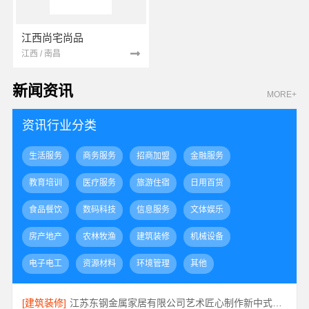
江西尚宅尚品
江西 / 南昌
新闻资讯
MORE+
资讯行业分类
生活服务
商务服务
招商加盟
金融服务
教育培训
医疗服务
旅游住宿
日用百货
食品餐饮
数码科技
信息服务
文体娱乐
房产地产
农林牧渔
建筑装修
机械设备
电子电工
资源材料
环境管理
其他
[建筑装修]
江苏东钢金属家居有限公司艺术匠心制作新中式费用详解