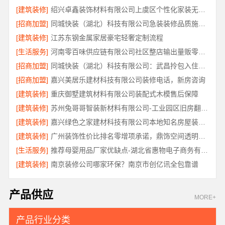
[建筑装修]
绍兴卓鑫装饰材料有限公司上虞区个性化家装无隐形增项
[招商加盟]
同城快装（湖北）科技有限公司急装装修品质施工，本地口碑之选
[建筑装修]
江苏东钢金属家居豪宅轻奢定制流程
[生活服务]
河南零百味供应链有限公司社区整店输出量贩零食适配全场景
[招商加盟]
同城快装（湖北）科技有限公司：武昌拎包入住改造智能家装
[招商加盟]
嘉兴美居乐建材科技有限公司装修电话，新房咨询
[建筑装修]
重庆御墅建筑材料有限公司装配式木模售后保障
[建筑装修]
苏州兔哥哥智装新材料有限公司-工业园区旧房翻新老破小拎包入住
[建筑装修]
嘉兴绿色之家建材科技有限公司本地知名房屋装修服务环保
[建筑装修]
广州装饰性价比排名零增项承诺，鼎饰空间透明服务
[生活服务]
推荐母婴用品厂家优缺点-湖北省惠物电子商务有限公司正品保障
[建筑装修]
南京装修公司哪家环保？南京市创亿讯全包靠谱
产品供应
MORE+
产品行业分类