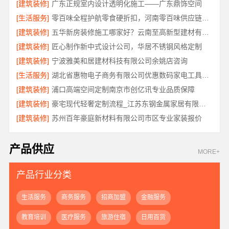
[建筑装修]
广东正规室内设计透明化施工——广东鼎饰空间
[生活服务]
零百味全程护航零食硬折扣，河南零百味供应链有限公司
[建筑装修]
五华新房装修施工哪家好？云南至高新型建材有限公司值得选择
[建筑装修]
匠心制作新中式设计公司，华居不锈钢风格定制
[建筑装修]
宁波雅美和居建材科技有限公司余姚店咨询
[生活服务]
湖北省惠物电子商务有限公司优惠数码家电工具价格对比
[建筑装修]
浦口高端空间定制南京市创亿讯专业品质保障
[建筑装修]
豪宅现代轻奢定制流程_江苏东钢金属家居有限公司服务标准
[建筑装修]
苏州百年豪庭新材料有限公司市区专业家装报价
产品供应
MORE+
产品行业分类
生活服务
商务服务
招商加盟
金融服务
教育培训
医疗服务
旅游住宿
日用百货