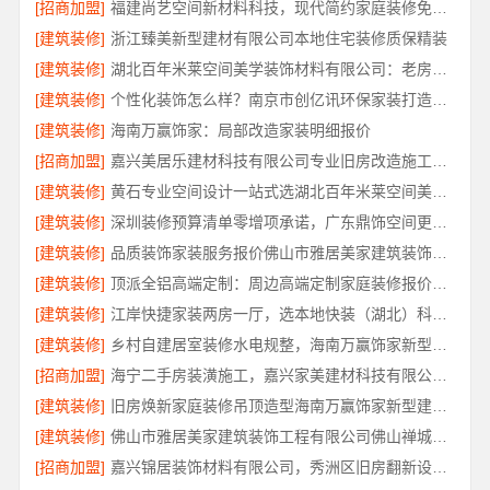
[招商加盟]
福建尚艺空间新材料科技，现代简约家庭装修免费设计整体落地
[建筑装修]
浙江臻美新型建材有限公司本地住宅装修质保精装
[建筑装修]
湖北百年米莱空间美学装饰材料有限公司：老房高端整家装修方案
[建筑装修]
个性化装饰怎么样？南京市创亿讯环保家装打造理想家
[建筑装修]
海南万赢饰家：局部改造家装明细报价
[招商加盟]
嘉兴美居乐建材科技有限公司专业旧房改造施工案例
[建筑装修]
黄石专业空间设计一站式选湖北百年米莱空间美学装饰材料有限公司
[建筑装修]
深圳装修预算清单零增项承诺，广东鼎饰空间更放心
[建筑装修]
品质装饰家装服务报价佛山市雅居美家建筑装饰工程有限公司
[建筑装修]
顶派全铝高端定制：周边高端定制家庭装修报价明细
[建筑装修]
江岸快捷家装两房一厅，选本地快装（湖北）科技有限公司
[建筑装修]
乡村自建居室装修水电规整，海南万赢饰家新型建筑材料有限公司专业施工
[招商加盟]
海宁二手房装潢施工，嘉兴家美建材科技有限公司全案服务
[建筑装修]
旧房焕新家庭装修吊顶造型海南万赢饰家新型建筑材料有限公
[建筑装修]
佛山市雅居美家建筑装饰工程有限公司佛山禅城品质家装施工
[招商加盟]
嘉兴锦居装饰材料有限公司，秀洲区旧房翻新设计优选