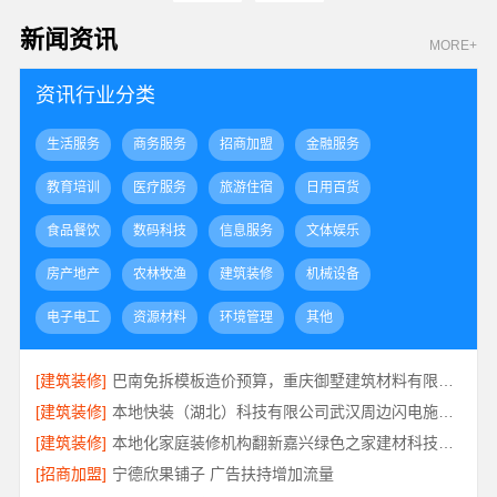
新闻资讯
MORE+
资讯行业分类
生活服务
商务服务
招商加盟
金融服务
教育培训
医疗服务
旅游住宿
日用百货
食品餐饮
数码科技
信息服务
文体娱乐
房产地产
农林牧渔
建筑装修
机械设备
电子电工
资源材料
环境管理
其他
[建筑装修]
巴南免拆模板造价预算，重庆御墅建筑材料有限公司抗震防风
[建筑装修]
本地快装（湖北）科技有限公司武汉周边闪电施工装修
[建筑装修]
本地化家庭装修机构翻新嘉兴绿色之家建材科技有限公司
[招商加盟]
宁德欣果铺子 广告扶持增加流量