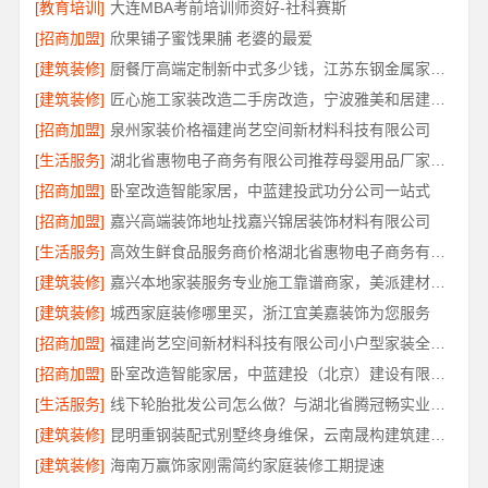
[教育培训]
大连MBA考前培训师资好-社科赛斯
[招商加盟]
欣果铺子蜜饯果脯 老婆的最爱
[建筑装修]
厨餐厅高端定制新中式多少钱，江苏东钢金属家居有限公司报价
[建筑装修]
匠心施工家装改造二手房改造，宁波雅美和居建材科技有限公司
[招商加盟]
泉州家装价格福建尚艺空间新材料科技有限公司
[生活服务]
湖北省惠物电子商务有限公司推荐母婴用品厂家优缺点解读
[招商加盟]
卧室改造智能家居，中蓝建投武功分公司一站式
[招商加盟]
嘉兴高端装饰地址找嘉兴锦居装饰材料有限公司
[生活服务]
高效生鲜食品服务商价格湖北省惠物电子商务有限公司解读
[建筑装修]
嘉兴本地家装服务专业施工靠谱商家，美派建材口碑之选
[建筑装修]
城西家庭装修哪里买，浙江宜美嘉装饰为您服务
[招商加盟]
福建尚艺空间新材料科技有限公司小户型家装全屋改造
[招商加盟]
卧室改造智能家居，中蓝建投（北京）建设有限公司武功分公司
[生活服务]
线下轮胎批发公司怎么做？与湖北省腾冠畅实业贸易有限公司合作共赢
[建筑装修]
昆明重钢装配式别墅终身维保，云南晟构建筑建材有限公司
[建筑装修]
海南万赢饰家刚需简约家庭装修工期提速