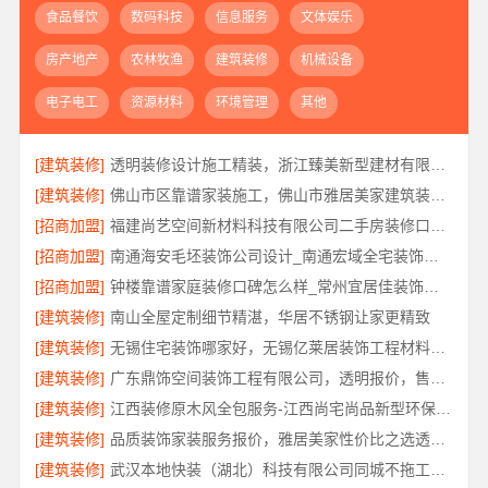
食品餐饮
数码科技
信息服务
文体娱乐
房产地产
农林牧渔
建筑装修
机械设备
电子电工
资源材料
环境管理
其他
[建筑装修]
透明装修设计施工精装，浙江臻美新型建材有限公司
[建筑装修]
佛山市区靠谱家装施工，佛山市雅居美家建筑装饰工程有限公司
[招商加盟]
福建尚艺空间新材料科技有限公司二手房装修口碑优选
[招商加盟]
南通海安毛坯装饰公司设计_南通宏域全宅装饰建材有限公司
[招商加盟]
钟楼靠谱家庭装修口碑怎么样_常州宜居佳装饰工程有限公司
[建筑装修]
南山全屋定制细节精湛，华居不锈钢让家更精致
[建筑装修]
无锡住宅装饰哪家好，无锡亿莱居装饰工程材料有限公司来解答
[建筑装修]
广东鼎饰空间装饰工程有限公司，透明报价，售后维保放心住
[建筑装修]
江西装修原木风全包服务-江西尚宅尚品新型环保材料有限公司
[建筑装修]
品质装饰家装服务报价，雅居美家性价比之选透明公开
[建筑装修]
武汉本地快装（湖北）科技有限公司同城不拖工家装，一口价透明服务