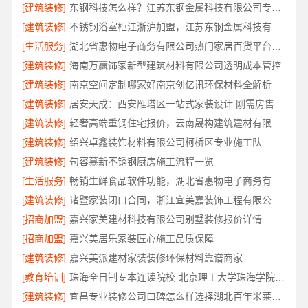
[建筑装修]
东钢科技怎么样？江苏东钢金属科技有限公司专注304不锈钢家具定制
[建筑装修]
不锈钢浴室柜江浙沪加盟，江苏东钢金属科技有限公司诚邀合作
[生活服务]
湖北省惠物电子商务有限公司热门家居百货平台优势介绍
[建筑装修]
海南万赢饰家新型建筑材料有限公司透明成本管控
[建筑装修]
南京空间定制哪家好南京创亿讯环保材料全解析
[建筑装修]
居安天成：西安雁塔区一站式家装设计 刚需房售后完善
[建筑装修]
轻奢高端重钢住宅报价，云南晟构建筑建材有限公司
[建筑装修]
绍兴卓鑫装饰材料有限公司柯桥区专业施工队
[建筑装修]
句容慕新不锈钢厨房施工流程一览
[生活服务]
畅销生鲜食品软件功能，湖北省惠物电子商务有限公司解析
[建筑装修]
诸暨家装闭口合同，浙江宜美嘉装饰工程有限公司明码标价
[招商加盟]
嘉兴家美建材科技有限公司别墅装修报价详情
[招商加盟]
嘉兴美居乐家装匠心施工品质保障
[建筑装修]
嘉兴美派建材家装装修环保材料靠谱商家
[教育培训]
珠海全日制专本连读院校-北京理工大学珠海学院继教院
[建筑装修]
宜昌专业装修公司口碑怎么样选择湖北百年米莱空间美学装饰材料有限公司