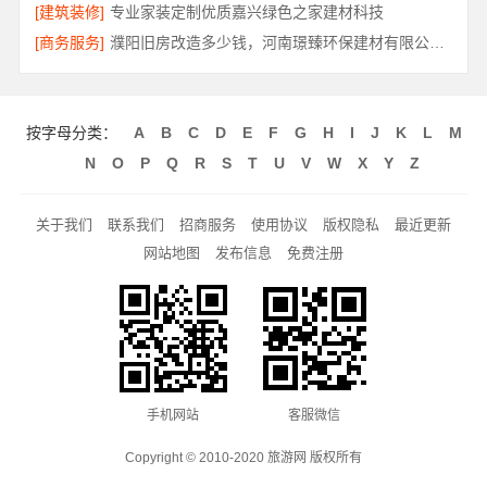
[建筑装修]
专业家装定制优质嘉兴绿色之家建材科技
[商务服务]
濮阳旧房改造多少钱，河南璟臻环保建材有限公司预算透明
按字母分类：
A
B
C
D
E
F
G
H
I
J
K
L
M
N
O
P
Q
R
S
T
U
V
W
X
Y
Z
关于我们
联系我们
招商服务
使用协议
版权隐私
最近更新
网站地图
发布信息
免费注册
手机网站
客服微信
Copyright © 2010-2020 旅游网 版权所有