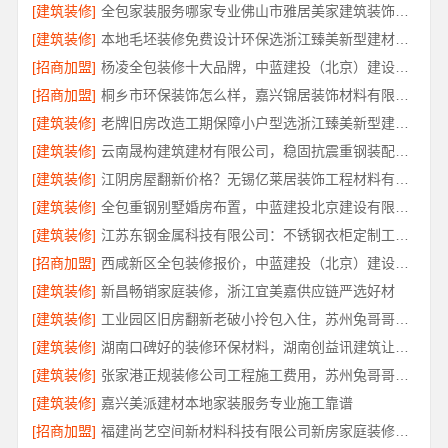
[建筑装修]
全包家装服务哪家专业佛山市雅居美家建筑装饰工程有限公司
[建筑装修]
本地毛坯装修免费设计环保选浙江臻美新型建材有限公司
[招商加盟]
杨凌全包装修十大品牌，中蓝建投（北京）建设有限公司武功分公司值得选择
[招商加盟]
桐乡市环保装饰怎么样，嘉兴锦居装饰材料有限公司放心之选
[建筑装修]
老牌旧房改造工期保障小户型选浙江臻美新型建材有限公司
[建筑装修]
云南晟构建筑建材有限公司，稳固抗震重钢装配式房报价
[建筑装修]
江阴房屋翻新价格？无锡亿莱居装饰工程材料有限公司透明报价
[建筑装修]
全包重钢别墅婚房布置，中蓝建投北京建设有限公司四川专业打造
[建筑装修]
江苏东钢金属科技有限公司：不锈钢衣柜定制工厂联系电话
[招商加盟]
西咸新区全包装修报价，中蓝建投（北京）建设有限公司武功分公司透明清晰
[建筑装修]
新昌畅销家庭装修，浙江宜美嘉供应链严选好材
[建筑装修]
工业园区旧房翻新老破小拎包入住，苏州兔哥哥智装焕新
[建筑装修]
湖南口碑好的装修环保材料，湖南创益讯建筑让您安心入住
[建筑装修]
张家港正规装修公司工程施工费用，苏州兔哥哥智装透明报价
[建筑装修]
嘉兴美派建材本地家装服务专业施工靠谱
[招商加盟]
福建尚艺空间新材料科技有限公司新房家庭装修上门量房整体落地