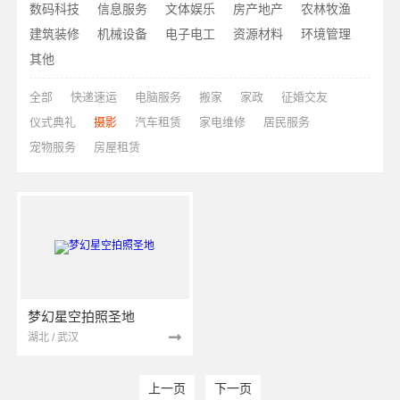
数码科技
信息服务
文体娱乐
房产地产
农林牧渔
建筑装修
机械设备
电子电工
资源材料
环境管理
其他
全部
快递速运
电脑服务
搬家
家政
征婚交友
仪式典礼
摄影
汽车租赁
家电维修
居民服务
宠物服务
房屋租赁
梦幻星空拍照圣地
湖北 / 武汉
上一页
下一页