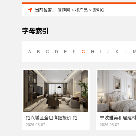
当前位置：
旅游网
>
找产品
>
索引G
字母索引
A
B
C
D
E
F
G
H
I
J
K
L
绍兴城区全包详细报价-绍兴卓鑫装饰材料有限公司透明报价
2026-08-07
2026-08-07