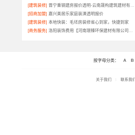
[建筑装修]
晋宁重钢建房报价透明-云南晟构建筑建材有限公司
[招商加盟]
嘉兴美居乐家庭装潢透明报价
[建筑装修]
本地快装：毛坯房装修省心到家，快捷到家
[商务服务]
洛阳装饰费用【河南璟臻环保建材有限公司】透明报价省心装修
按字母分类：
A
B
关于我们
联系我