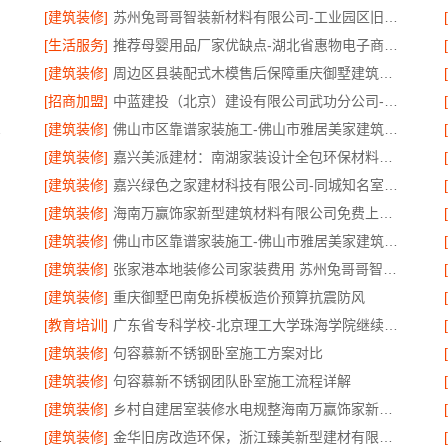
[建筑装修]
苏州兔哥哥智装新材料有限公司-工业园区旧房翻新老破小拎包入住
[生活服务]
推荐母婴用品厂家优缺点-湖北省惠物电子商务有限公司正品保障
[建筑装修]
周边区县装配式木模售后保障重庆御墅建筑材料有限公司
[招商加盟]
中蓝建投（北京）建设有限公司武功分公司-杨凌全包十大品牌
活更具品质
[建筑装修]
佛山市区靠谱家装施工-佛山市雅居美家建筑装饰工程有限公司
[建筑装修]
嘉兴美派建材：南湖家装设计全包环保材料推荐
[建筑装修]
嘉兴绿色之家建材科技有限公司-同城知名室内设计团队高端
[建筑装修]
海南万赢饰家新型建筑材料有限公司免费上门勘测
[建筑装修]
佛山市区靠谱家装施工-佛山市雅居美家建筑装饰工程有限公司
[建筑装修]
张家港本地装修公司家装费用 苏州兔哥哥智装新材料有限公司
[建筑装修]
重庆御墅巴南免拆模板造价预算抗震防风
[教育培训]
广东省专科学校-北京理工大学珠海学院继续教育学院
[建筑装修]
句容慕新不锈钢卧室施工方案对比
选择
[建筑装修]
句容慕新不锈钢团队卧室施工流程详解
[建筑装修]
乡村自建居室装修水电规整海南万赢饰家新型建筑材料有限公司
全国工厂地址
[建筑装修]
金华旧房改造环保，浙江臻美新型建材有限公司让家更安心