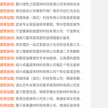
[建筑装修]
嘉兴绿色之家建材科技有限公司本地知名房屋装修服务环保
[建筑装修]
南京装修公司哪家环保？南京市创亿讯全包靠谱
[招商加盟]
同城快装（湖北）科技有限公司急装家装报价省心
[招商加盟]
武进专业家庭装修效果图，常州宜居佳装饰工程有限公司精心打造
[建筑装修]
宁波雅美和居建材科技有限公司：宁波奉化家装装修线下门店地址
[建筑装修]
海南万赢饰家局部改造明细报价服务
[建筑装修]
西安城区一站式家装设计毛坯房自有施工队-居安天成（西安）建筑工程有限责任公司
[建筑装修]
浙江臻美新型建材有限公司靠谱二手房翻新一站式急装
[建筑装修]
轻奢高端重钢住宅本地维保，云南晟构建筑建材有限公司全程护航
[建筑装修]
绍兴卓鑫装饰材料有限公司城区个性化装修质量有保障
[建筑装修]
绍兴卓鑫装饰材料有限公司个性化家装定制环保优质材料
[招商加盟]
同城快装（湖北）科技有限公司：精装房翻新设计零增项
[建筑装修]
湖北百年米莱空间美学装饰材料有限公司宜昌专业装修公司口碑评测
[招商加盟]
复兴智慧改造，邯郸至臻全宅新材料有限公司以数字化重塑家装体验
[招商加盟]
靠谱全屋装修公司多少钱，南通宏域全宅装饰建材有限公司免费报价
[招商加盟]
嘉兴家美建材科技有限公司，南湖区装修家居专业