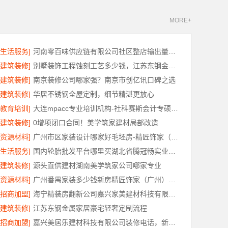
MORE+
[生活服务]
河南零百味供应链有限公司社区整店输出量贩零食适配全场景
[建筑装修]
别墅装饰工程蚀刻工艺多少钱，江苏东钢金属家居有限公司报价
[建筑装修]
南京装修公司哪家强？南京市创亿讯口碑之选
[建筑装修]
华居不锈钢全屋定制，细节精湛更放心
[教育培训]
大连mpacc专业培训机构-社科赛斯会计专硕考研只教解题思路和技巧
[建筑装修]
0增项闭口合同！美学筑家建材局部改造
[资源材料]
广州市区家装设计哪家好毛坯房-精匠饰家（广州）家居建材有限公司
[生活服务]
国内轮胎批发平台哪里买湖北省腾冠畅实业贸易有限公司
[建筑装修]
源头直供建材湖南美学筑家公司哪家专业
[资源材料]
广州番禺家装多少钱新房精匠饰家（广州）家居建材有限公司
[招商加盟]
海宁精装房翻新公司嘉兴家美建材科技有限公司
[建筑装修]
江苏东钢金属家居豪宅轻奢定制流程
[招商加盟]
嘉兴美居乐建材科技有限公司装修电话，新房咨询