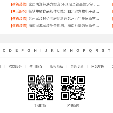
[建筑装修]
家居防潮解决方案咨询-顶派全铝高端定制，全铝厨卫专属方案
[生活服务]
畅销生鲜食品软件功能：湖北省惠物电子商务有限公司
[建筑装修]
苏州家装报价老房翻新选苏州百年豪庭新材料有限公司
[建筑装修]
海南同城家装免费勘测，海南万赢饰家新型建筑材料有限公司
C
D
E
F
G
H
I
J
K
L
M
N
O
P
Q
R
S
T
们
招商服务
使用协议
版权隐私
最近更新
网站地图
手机网站
客服微信