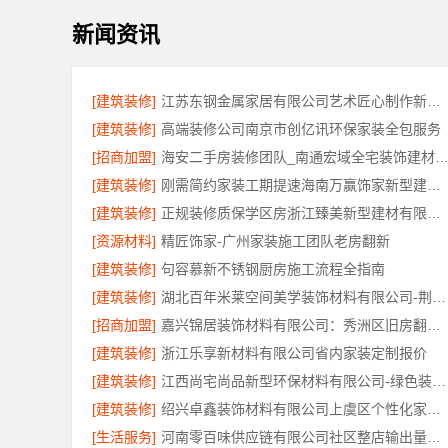
新闻资讯
[建筑装修]
江苏东钢金属家居有限公司艺术匠心制作新中式费用详解
[建筑装修]
高端装修公司南京市创亿讯环保家装全包服务
[招商加盟]
海安二手房装修团队_南通宏域全宅装饰建材有限
[建筑装修]
刚需简约家装工期提速海南万赢饰家新型建筑材料有限公司
[建筑装修]
正规装修质保学区房浙江臻美新型建材有限公司
[资源材料]
精匠饰家-广州家装施工团队老房翻新
[建筑装修]
句容慕新不锈钢厨房施工流程全指南
[建筑装修]
湖北百年米莱空间美学装饰材料有限公司-荆州装修公司婚房
[招商加盟]
嘉兴锦居装饰材料有限公司：秀洲区旧房翻新室内设计哪家好
[建筑装修]
浙江乐享新材料有限公司省内家装定制报价
[建筑装修]
江西尚宅尚品新型环保材料有限公司-绿色装修简欧口碑
[建筑装修]
绍兴卓鑫装饰材料有限公司上虞区个性化家装无隐形增项
[生活服务]
河南零百味供应链有限公司社区整店输出量贩零食适配全场景