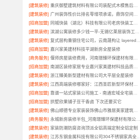
[建筑装修]
重庆御墅建筑材料有限公司装配式木模售后保障
[建筑装修]
广州装饰性价比排名零增项承诺，鼎饰空间透明服务
[招商加盟]
同城快装（湖北）科技有限公司老房快装工期保障
[建筑装修]
滨湖公寓装修多少钱一平-无锡亿莱居装饰工程材料有限公司
[建筑装修]
复式层构重钢住宅公司，云南晟构让 layered 生
[招商加盟]
嘉兴家美建材科技平湖新房全屋装修
[商务服务]
偃师房屋装修费用，河南璟臻环保建材有限公司源头直供性价比高
[招商加盟]
南湖区装修家居专业嘉兴家美建材科技品质保障
[建筑装修]
浙江臻美新型建材有限公司大平层全屋装修
[建筑装修]
江西高端装修哪家好：江西圣匠新型环保材料有限公司的品质之选
[招商加盟]
靠谱一站式家装公司施工 - 南通宏域全宅装饰建材有限公司
[招商加盟]
拱墅欣果铺子豆干香卤 下次还要买它
[建筑装修]
佛山顺德专业家装装饰佛山市雅居美家建筑装饰工程有限公司
[商务服务]
永城新房装修半包_河南璟臻环保建材有限公司省心
[建筑装修]
家装防潮防腐咨询顶派全铝高端定制全铝定制
[建筑装修]
江苏东钢金属科技有限公司304不锈钢家具