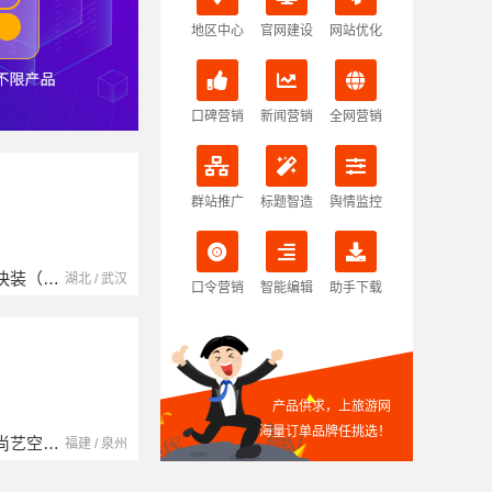
地区中心
官网建设
网站优化
口碑营销
新闻营销
全网营销
群站推广
标题智造
舆情监控
南京玻璃镜子加工厂
湖北省腾冠畅实业贸易有限公司
江苏 / 南京
湖北 / 武汉
口令营销
智能编辑
助手下载
产品供求，上旅游网
海量订单品牌任挑选！
中蓝建投（北京）建设有限公司四川第一分公司
湖南自由家装饰工程有限公司
四川 / 成都
湖南 / 湘潭