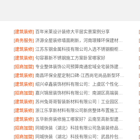
[建筑装修]
百年米莱设计装修大平层实景案例分享
[商务服务]
济源全屋装修墙面刷新，河南璟臻环保建材有限公司
公司
[建筑装修]
江苏东钢金属科技有限公司入选不锈钢橱柜十大品牌
[建筑装修]
句容慕新不锈钢施工方案卧室哪家好
[招商加盟]
专业整体装饰公司预算南通宏域全宅装饰建材公司
[建筑装修]
南昌环保全屋定制口碑-江西尚宅尚品新型环保材料有限公司
[建筑装修]
绍兴卓鑫装饰材料有限公司：上虞区个性化家装无隐形增项
[招商加盟]
嘉兴锦居装饰材料有限公司：南湖区高端装饰服务评价
[建筑装修]
苏州兔哥哥智装新材料有限公司｜工业园区家装儿童房环保
[建筑装修]
浙江乐享新材料有限公司新房整体布置施工案例
[建筑装修]
五华新房装修施工哪家好？云南至高新型建材有限公司
[招商加盟]
同城快装（湖北）科技有限公司急装装修品质施工，本地口碑之选
[招商加盟]
同城快装（湖北）科技有限公司：武昌拎包入住改造智能家装