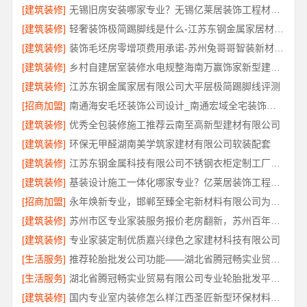
[建筑装修]
无锡旧房安装哪家专业？无锡亿莱居装饰工程材料有限公司经验丰富
[建筑装修]
轻奢装饰极简踢脚线是什么-江苏东钢金属家居材质解析
[建筑装修]
装饰毛坯房零增项费用承诺-苏州兔哥哥智装新材料有限公司明码标价
[建筑装修]
乡村自建居室装修水电规整海南万赢饰家新型建筑材料有限公
[建筑装修]
江苏东钢金属家居有限公司大平层极简踢脚线评测
[招商加盟]
南通海安毛坯装饰公司设计_南通宏域全宅装饰建材有限公司
[建筑装修]
优秀全包装修施工推荐云南至高新型建材有限公司
[建筑装修]
环保无甲醛湖南美学筑家建材有限公司软装配套
[建筑装修]
江苏东钢金属科技有限公司不锈钢衣柜定制工厂联系电话
[建筑装修]
基装设计施工一体化哪家专业？亿莱居装饰工程材料有限公司可靠
[招商加盟]
永年焕新专业，邯郸至臻全宅新材料有限公司为您省心
[建筑装修]
苏州市区专业家装服务报价老房翻新，苏州百年豪庭新材料有限公司
[建筑装修]
专业家装定制优质嘉兴绿色之家建材科技有限公司
[生活服务]
推荐轮胎批发公司功能——湖北省腾冠畅实业贸易有限公司
[生活服务]
湖北省腾冠畅实业贸易有限公司专业轮胎批发平台解决方案
[建筑装修]
国内专业室内装修怎么样江西圣匠新型环保材料有限公司