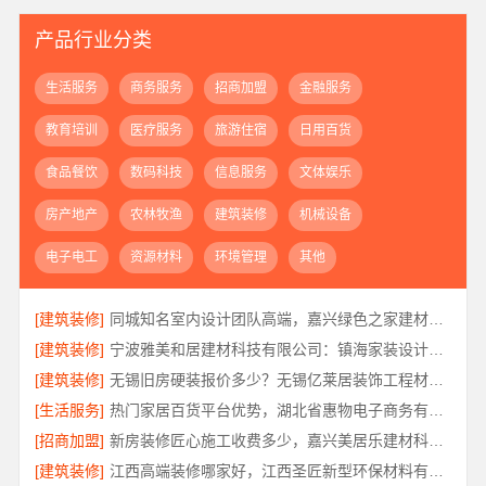
产品行业分类
生活服务
商务服务
招商加盟
金融服务
教育培训
医疗服务
旅游住宿
日用百货
食品餐饮
数码科技
信息服务
文体娱乐
房产地产
农林牧渔
建筑装修
机械设备
电子电工
资源材料
环境管理
其他
[建筑装修]
同城知名室内设计团队高端，嘉兴绿色之家建材科技有限公司
[建筑装修]
宁波雅美和居建材科技有限公司：镇海家装设计合作联系方式
[建筑装修]
无锡旧房硬装报价多少？无锡亿莱居装饰工程材料有限公司为您提供标准化施工服务
[生活服务]
热门家居百货平台优势，湖北省惠物电子商务有限公司
[招商加盟]
新房装修匠心施工收费多少，嘉兴美居乐建材科技有限公司
[建筑装修]
江西高端装修哪家好，江西圣匠新型环保材料有限公司专业推荐