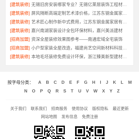
[建筑装修]
无锡旧房安装哪家专业？无锡亿莱居装饰工程材料有限公司专业施工
[建筑装修]
屏风隔断高端定制艺术漆价格，江苏东钢金属家居有限公司
[建筑装修]
艺术匠心制作新中式费用，江苏东钢金属家居有限公司报价透明
[建筑装修]
嘉兴南湖家装设计全包环保材料，嘉兴美派建材
[招商加盟]
资深全屋装修效果图参考——南通宏域全宅装饰
[招商加盟]
小户型家装全屋改造，福建尚艺空间新材料科技有限公司
[建筑装修]
本地毛坯装修免费设计环保，浙江臻美新型建材有限公司健康宜居
按字母分类：
A
B
C
D
E
F
G
H
I
J
K
L
M
N
O
P
Q
R
S
T
U
V
W
X
Y
Z
关于我们
联系我们
招商服务
使用协议
版权隐私
最近更新
网站地图
发布信息
免费注册