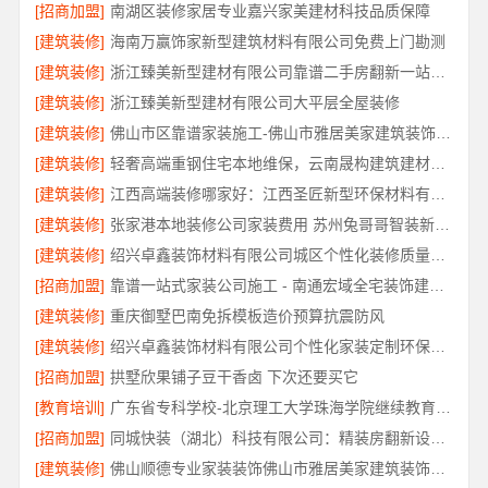
[招商加盟]
南湖区装修家居专业嘉兴家美建材科技品质保障
[建筑装修]
海南万赢饰家新型建筑材料有限公司免费上门勘测
[建筑装修]
浙江臻美新型建材有限公司靠谱二手房翻新一站式急装
[建筑装修]
浙江臻美新型建材有限公司大平层全屋装修
[建筑装修]
佛山市区靠谱家装施工-佛山市雅居美家建筑装饰工程有限公司
[建筑装修]
轻奢高端重钢住宅本地维保，云南晟构建筑建材有限公司全程护航
[建筑装修]
江西高端装修哪家好：江西圣匠新型环保材料有限公司的品质之选
[建筑装修]
张家港本地装修公司家装费用 苏州兔哥哥智装新材料有限公司
[建筑装修]
绍兴卓鑫装饰材料有限公司城区个性化装修质量有保障
[招商加盟]
靠谱一站式家装公司施工 - 南通宏域全宅装饰建材有限公司
[建筑装修]
重庆御墅巴南免拆模板造价预算抗震防风
[建筑装修]
绍兴卓鑫装饰材料有限公司个性化家装定制环保优质材料
[招商加盟]
拱墅欣果铺子豆干香卤 下次还要买它
[教育培训]
广东省专科学校-北京理工大学珠海学院继续教育学院
[招商加盟]
同城快装（湖北）科技有限公司：精装房翻新设计零增项
[建筑装修]
佛山顺德专业家装装饰佛山市雅居美家建筑装饰工程有限公司