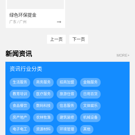
绿色环保提金
广东 / 广州
上一页
下一页
新闻资讯
MORE+
资讯行业分类
生活服务
商务服务
招商加盟
金融服务
教育培训
医疗服务
旅游住宿
日用百货
食品餐饮
数码科技
信息服务
文体娱乐
房产地产
农林牧渔
建筑装修
机械设备
电子电工
资源材料
环境管理
其他