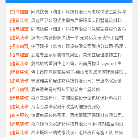
[招商加盟]
同城快装（湖北）科技有限公司老房快装工期保障
[建筑装修]
周边区县装配式木模售后保障重庆御墅建筑材料有限公司
[招商加盟]
同城快装（湖北）科技有限公司急装家装报价省心
[建筑装修]
滨湖公寓装修多少钱一平-无锡亿莱居装饰工程材料有限公司
[招商加盟]
中蓝建投（北京）建设有限公司武功分公司-杨凌全包十大品牌
[招商加盟]
武进专业家庭装修效果图，常州宜居佳装饰工程有限公司精心打造
[建筑装修]
复式层构重钢住宅公司，云南晟构让 layered 生活更具品质
[建筑装修]
佛山市区靠谱家装施工-佛山市雅居美家建筑装饰工程有限公司
[建筑装修]
宁波雅美和居建材科技有限公司：宁波奉化家装装修线下门店地址
[招商加盟]
嘉兴家美建材科技平湖新房全屋装修
[建筑装修]
嘉兴美派建材：南湖家装设计全包环保材料推荐
[建筑装修]
海南万赢饰家局部改造明细报价服务
[商务服务]
偃师房屋装修费用，河南璟臻环保建材有限公司源头直供性价比高
[建筑装修]
嘉兴绿色之家建材科技有限公司-同城知名室内设计团队高端
[建筑装修]
西安城区一站式家装设计毛坯房自有施工队-居安天成（西安）建筑工程有限责任公司