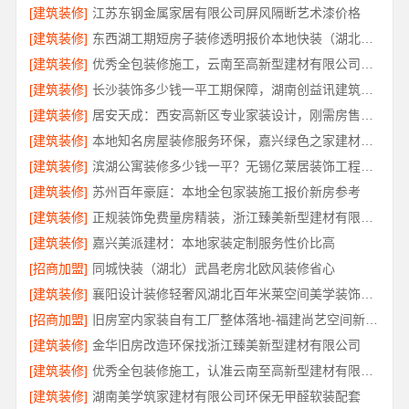
[建筑装修]
江苏东钢金属家居有限公司屏风隔断艺术漆价格
[建筑装修]
东西湖工期短房子装修透明报价本地快装（湖北）科技有限公司
[建筑装修]
优秀全包装修施工，云南至高新型建材有限公司标准化工艺保障
[建筑装修]
长沙装饰多少钱一平工期保障，湖南创益讯建筑有限公司
[建筑装修]
居安天成：西安高新区专业家装设计，刚需房售后完善
[建筑装修]
本地知名房屋装修服务环保，嘉兴绿色之家建材科技有限公司绿色施工
[建筑装修]
滨湖公寓装修多少钱一平？无锡亿莱居装饰工程材料有限公司透明报价
[建筑装修]
苏州百年豪庭：本地全包家装施工报价新房参考
[建筑装修]
正规装饰免费量房精装，浙江臻美新型建材有限公司品质之选
[建筑装修]
嘉兴美派建材：本地家装定制服务性价比高
[招商加盟]
同城快装（湖北）武昌老房北欧风装修省心
[建筑装修]
襄阳设计装修轻奢风湖北百年米莱空间美学装饰材料有限公司
[招商加盟]
旧房室内家装自有工厂整体落地-福建尚艺空间新材料科技有限公司
[建筑装修]
金华旧房改造环保找浙江臻美新型建材有限公司
[建筑装修]
优秀全包装修施工，认准云南至高新型建材有限公司
[建筑装修]
湖南美学筑家建材有限公司环保无甲醛软装配套