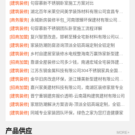
[建筑装修]
句容慕新不锈钢卧室施工方案对比
[建筑装修]
湖北百年米莱空间美学装饰材料有限公司宜昌专业装修公司口碑评测
[商务服务]
永城新房装修半包_河南璟臻环保建材有限公司省心选择
[建筑装修]
句容慕新不锈钢团队卧室施工流程详解
[招商加盟]
复兴智慧改造，邯郸至臻全宅新材料有限公司以数字化重塑家装体验
[建筑装修]
家装防潮防腐咨询顶派全铝高端定制全铝定制
[建筑装修]
乡村自建居室装修水电规整海南万赢饰家新型建筑材料有限公司
[招商加盟]
靠谱全屋装修公司多少钱，南通宏域全宅装饰建材有限公司免费报价
[建筑装修]
江苏东钢金属科技有限公司304不锈钢家具全国工厂地址
[建筑装修]
金华旧房改造环保，浙江臻美新型建材有限公司让家更安心
[招商加盟]
嘉兴家美建材科技有限公司，南湖区装修家居专业
[建筑装修]
晋宁重钢建房报价透明-云南晟构建筑建材有限公司
[建筑装修]
家居防潮解决方案咨询-顶派全铝高端定制，全铝厨卫专属方案
[建筑装修]
同城专业家装团队环保，绿色之家为您打造健康家
产品供应
MORE+