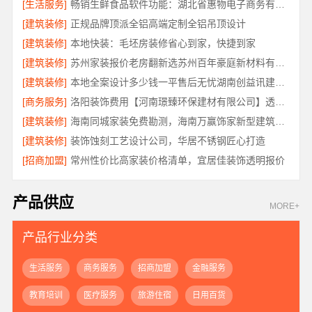
[生活服务]
畅销生鲜食品软件功能：湖北省惠物电子商务有限公司
[建筑装修]
正规品牌顶派全铝高端定制全铝吊顶设计
[建筑装修]
本地快装：毛坯房装修省心到家，快捷到家
[建筑装修]
苏州家装报价老房翻新选苏州百年豪庭新材料有限公司
[建筑装修]
本地全案设计多少钱一平售后无忧湖南创益讯建筑有限公司省心装修
[商务服务]
洛阳装饰费用【河南璟臻环保建材有限公司】透明报价省心装修
[建筑装修]
海南同城家装免费勘测，海南万赢饰家新型建筑材料有限公司
[建筑装修]
装饰蚀刻工艺设计公司，华居不锈钢匠心打造
[招商加盟]
常州性价比高家装价格清单，宜居佳装饰透明报价
产品供应
MORE+
产品行业分类
生活服务
商务服务
招商加盟
金融服务
教育培训
医疗服务
旅游住宿
日用百货