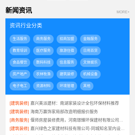
新闻资讯
MORE+
资讯行业分类
生活服务
商务服务
招商加盟
金融服务
教育培训
医疗服务
旅游住宿
日用百货
食品餐饮
数码科技
信息服务
文体娱乐
房产地产
农林牧渔
建筑装修
机械设备
电子电工
资源材料
环境管理
其他
[建筑装修]
嘉兴美派建材：南湖家装设计全包环保材料推荐
[建筑装修]
海南万赢饰家局部改造明细报价服务
[商务服务]
偃师房屋装修费用，河南璟臻环保建材有限公司源头直供性价比高
[建筑装修]
嘉兴绿色之家建材科技有限公司-同城知名室内设计团队高端