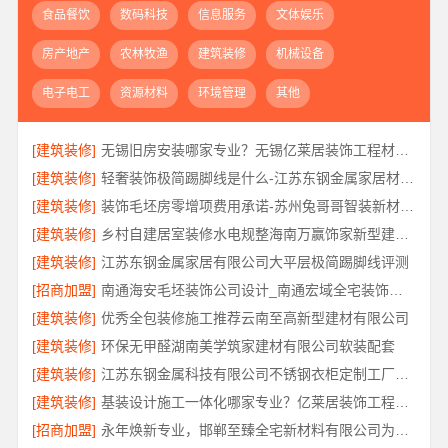
食品餐饮
数码科技
信息服务
文体娱乐
房产地产
农林牧渔
建筑装修
机械设备
电子电工
资源材料
环境管理
其他
[建筑装修]
无锡旧房安装哪家专业？无锡亿莱居装饰工程材料有限公司经验丰富
[建筑装修]
轻奢装饰极简踢脚线是什么-江苏东钢金属家居材质解析
[建筑装修]
装饰毛坯房零增项费用承诺-苏州兔哥哥智装新材料有限公司明码标价
[建筑装修]
乡村自建居室装修水电规整海南万赢饰家新型建筑材料有限公
[建筑装修]
江苏东钢金属家居有限公司大平层极简踢脚线评测
[招商加盟]
南通海安毛坯装饰公司设计_南通宏域全宅装饰建材有限公司
[建筑装修]
优秀全包装修施工推荐云南至高新型建材有限公司
[建筑装修]
环保无甲醛湖南美学筑家建材有限公司软装配套
[建筑装修]
江苏东钢金属科技有限公司不锈钢衣柜定制工厂联系电话
[建筑装修]
基装设计施工一体化哪家专业？亿莱居装饰工程材料有限公司可靠
[招商加盟]
永年焕新专业，邯郸至臻全宅新材料有限公司为您省心