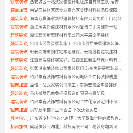
[建筑装修]
西安城区一站式家装设计毛坯房自有施工队-居安天成（西安）建筑工程有限责任公司
[招商加盟]
南湖区装修家居专业嘉兴家美建材科技品质保障
[建筑装修]
海南万赢饰家新型建筑材料有限公司免费上门勘测
[建筑装修]
浙江臻美新型建材有限公司靠谱二手房翻新一站式急装
[建筑装修]
浙江臻美新型建材有限公司大平层全屋装修
[建筑装修]
佛山市区靠谱家装施工-佛山市雅居美家建筑装饰工程有限公司
[建筑装修]
轻奢高端重钢住宅本地维保，云南晟构建筑建材有限公司全程护航
[建筑装修]
江西高端装修哪家好：江西圣匠新型环保材料有限公司的品质之选
[建筑装修]
张家港本地装修公司家装费用 苏州兔哥哥智装新材料有限公司
[建筑装修]
绍兴卓鑫装饰材料有限公司城区个性化装修质量有保障
[招商加盟]
靠谱一站式家装公司施工 - 南通宏域全宅装饰建材有限公司
[建筑装修]
重庆御墅巴南免拆模板造价预算抗震防风
[建筑装修]
绍兴卓鑫装饰材料有限公司个性化家装定制环保优质材料
[招商加盟]
拱墅欣果铺子豆干香卤 下次还要买它
[教育培训]
广东省专科学校-北京理工大学珠海学院继续教育学院
[招商加盟]
同城快装（湖北）科技有限公司：精装房翻新设计零增项