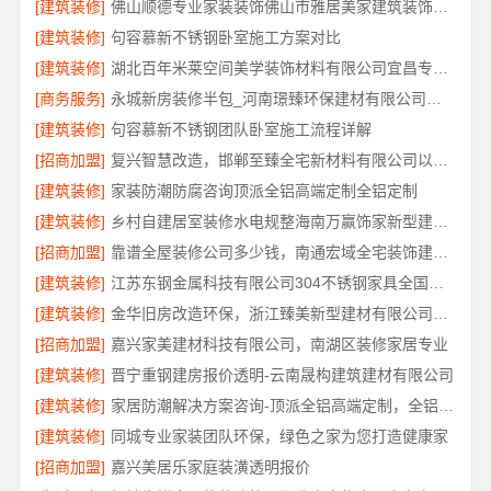
[建筑装修]
佛山顺德专业家装装饰佛山市雅居美家建筑装饰工程有限公司
[建筑装修]
句容慕新不锈钢卧室施工方案对比
[建筑装修]
湖北百年米莱空间美学装饰材料有限公司宜昌专业装修公司口碑评测
[商务服务]
永城新房装修半包_河南璟臻环保建材有限公司省心选择
[建筑装修]
句容慕新不锈钢团队卧室施工流程详解
[招商加盟]
复兴智慧改造，邯郸至臻全宅新材料有限公司以数字化重塑家装体验
[建筑装修]
家装防潮防腐咨询顶派全铝高端定制全铝定制
[建筑装修]
乡村自建居室装修水电规整海南万赢饰家新型建筑材料有限公司
[招商加盟]
靠谱全屋装修公司多少钱，南通宏域全宅装饰建材有限公司免费报价
[建筑装修]
江苏东钢金属科技有限公司304不锈钢家具全国工厂地址
[建筑装修]
金华旧房改造环保，浙江臻美新型建材有限公司让家更安心
[招商加盟]
嘉兴家美建材科技有限公司，南湖区装修家居专业
[建筑装修]
晋宁重钢建房报价透明-云南晟构建筑建材有限公司
[建筑装修]
家居防潮解决方案咨询-顶派全铝高端定制，全铝厨卫专属方案
[建筑装修]
同城专业家装团队环保，绿色之家为您打造健康家
[招商加盟]
嘉兴美居乐家庭装潢透明报价