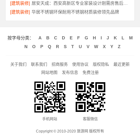
[建筑装修]
居安天成：西安高新区专业家装设计刚需房售后完善
[建筑装修]
华居不锈钢环保耐用不锈钢材质装修领先品牌
按字母分类：
A
B
C
D
E
F
G
H
I
J
K
L
M
N
O
P
Q
R
S
T
U
V
W
X
Y
Z
关于我们
联系我们
招商服务
使用协议
版权隐私
最近更新
网站地图
发布信息
免费注册
手机网站
客服微信
Copyright © 2010-2020 旅游网 版权所有