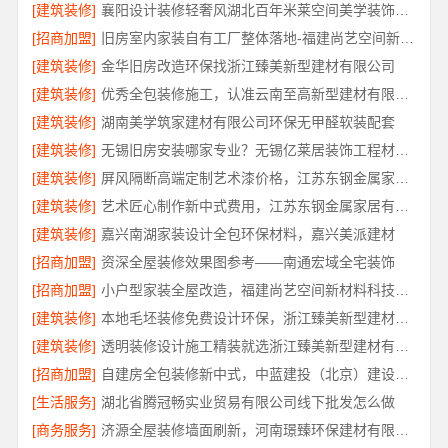
[建筑装修]
襄阳设计装修轻奢风湖北百年米莱空间美学装饰材料有限公司
[招商加盟]
旧房室内家装自有工厂整体落地-福建尚艺空间新材料科技有限公司
[建筑装修]
金华旧房改造环保找浙江臻美新型建材有限公司
[建筑装修]
优秀全包装修施工，认准云南至高新型建材有限公司
[建筑装修]
湖南美学筑家建材有限公司环保无甲醛软装配套
[建筑装修]
无锡旧房安装哪家专业？无锡亿莱居装饰工程材料有限公司专业施工
[建筑装修]
屏风隔断高端定制艺术漆价格，江苏东钢金属家居有限公司
[建筑装修]
艺术匠心制作新中式费用，江苏东钢金属家居有限公司报价透明
[建筑装修]
嘉兴南湖家装设计全包环保材料，嘉兴美派建材
[招商加盟]
资深全屋装修效果图参考——南通宏域全宅装饰
[招商加盟]
小户型家装全屋改造，福建尚艺空间新材料科技有限公司
[建筑装修]
本地毛坯装修免费设计环保，浙江臻美新型建材有限公司健康宜居
[建筑装修]
透明装修设计施工精装就选浙江臻美新型建材有限公司
[招商加盟]
自建房全包装修新中式，中蓝建投（北京）建设有限公司武功分公司
[生活服务]
湖北省腾冠畅实业贸易有限公司线下批发怎么做
[商务服务]
济源全屋装修墙面刷新，河南璟臻环保建材有限公司专业施工