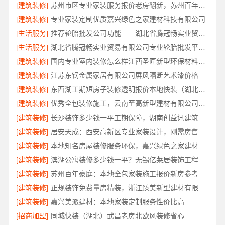
[建筑装修]
苏州市区专业家装服务报价老房翻新，苏州百年豪庭新材料有限公司
[建筑装修]
专业家装定制优质嘉兴绿色之家建材科技有限公司
[生活服务]
推荐轮胎批发公司功能——湖北省腾冠畅实业贸易有限公司
[生活服务]
湖北省腾冠畅实业贸易有限公司专业轮胎批发平台解决方案
[建筑装修]
国内专业室内装修怎么样江西圣匠新型环保材料有限公司
[建筑装修]
江苏东钢金属家居有限公司屏风隔断艺术漆价格
[建筑装修]
东西湖工期短房子装修透明报价本地快装（湖北）科技有限公司
[建筑装修]
优秀全包装修施工，云南至高新型建材有限公司标准化工艺保障
[建筑装修]
长沙装饰多少钱一平工期保障，湖南创益讯建筑有限公司
[建筑装修]
居安天成：西安高新区专业家装设计，刚需房售后完善
[建筑装修]
本地知名房屋装修服务环保，嘉兴绿色之家建材科技有限公司绿色施工
[建筑装修]
滨湖公寓装修多少钱一平？无锡亿莱居装饰工程材料有限公司透明报价
[建筑装修]
苏州百年豪庭：本地全包家装施工报价新房参考
[建筑装修]
正规装饰免费量房精装，浙江臻美新型建材有限公司品质之选
[建筑装修]
嘉兴美派建材：本地家装定制服务性价比高
[招商加盟]
同城快装（湖北）武昌老房北欧风装修省心