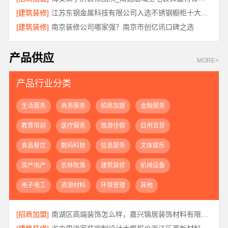
[建筑装修]
江苏东钢金属科技有限公司入选不锈钢橱柜十大品牌
[建筑装修]
南京装修公司哪家强？南京市创亿讯口碑之选
产品供应
MORE+
产品行业分类
生活服务
商务服务
招商加盟
金融服务
教育培训
医疗服务
旅游住宿
日用百货
食品餐饮
数码科技
信息服务
文体娱乐
房产地产
农林牧渔
建筑装修
机械设备
电子电工
资源材料
环境管理
其他
[招商加盟]
南湖区高端装饰怎么样，嘉兴锦居装饰材料有限公司