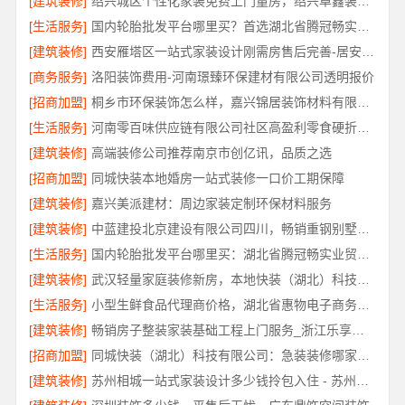
[建筑装修]
绍兴城区个性化家装免费上门量房，绍兴卓鑫装饰材料有限公司
[生活服务]
国内轮胎批发平台哪里买？首选湖北省腾冠畅实业贸易有限公司
[建筑装修]
西安雁塔区一站式家装设计刚需房售后完善-居安天成
[商务服务]
洛阳装饰费用-河南璟臻环保建材有限公司透明报价
[招商加盟]
桐乡市环保装饰怎么样，嘉兴锦居装饰材料有限公司
[生活服务]
河南零百味供应链有限公司社区高盈利零食硬折扣全域盈利
[建筑装修]
高端装修公司推荐南京市创亿讯，品质之选
[招商加盟]
同城快装本地婚房一站式装修一口价工期保障
[建筑装修]
嘉兴美派建材：周边家装定制环保材料服务
[建筑装修]
中蓝建投北京建设有限公司四川，畅销重钢别墅局部改造专家
[生活服务]
国内轮胎批发平台哪里买：湖北省腾冠畅实业贸易有限公司正品保障
[建筑装修]
武汉轻量家庭装修新房，本地快装（湖北）科技模块化施工
[生活服务]
小型生鲜食品代理商价格，湖北省惠物电子商务有限公司入驻
[建筑装修]
畅销房子整装家装基础工程上门服务_浙江乐享新材料有限公司
[招商加盟]
同城快装（湖北）科技有限公司：急装装修哪家快品质施工
[建筑装修]
苏州相城一站式家装设计多少钱拎包入住 - 苏州百年豪庭新材料有限公司