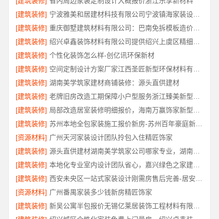
[建筑装修]
省内周边家装定制设计大概报价浙江乐享新材料
[建筑装修]
宁波雅美和居建材科技有限公司宁波镇海家装设计合作联系方式
[建筑装修]
重庆御墅建筑材料有限公司：巴南免拆模板造价预算抗震防风
[建筑装修]
绍兴卓鑫装饰材料有限公司提供绍兴上虞区精细化全包质量有保障
[建筑装修]
个性化装饰怎么样-创亿讯环保新材
[建筑装修]
空间定制设计方案厂家江西圣匠新型环保材料有限公司
[建筑装修]
湖南美学筑家建材商铺装修：源头直供建材
[建筑装修]
老牌旧房改造工期保障小户型服务浙江臻美新型建材有限公司
[建筑装修]
局部改造居室装修明细报价，海南万赢饰家新型建筑材料有限公司拒绝增项
[建筑装修]
苏州本地全包家装施工报价新房-苏州百年豪庭新材料有限公司
[资源材料]
广州天河家装设计团队拎包入住精匠饰家
[建筑装修]
源头直供建材湖南美学筑家公司哪家专业，湖南美学筑家建材口碑推荐
[建筑装修]
本地化专业室内设计团队省心，嘉兴绿色之家建材科技有限公司
[建筑装修]
西安未央区一站式家装设计刚需房售后完善-居安天成（西安）建筑工程有限责任公司
[资源材料]
广州番禺家装多少钱新房精匠饰家
[建筑装修]
新吴公寓半包报价无锡亿莱居装饰工程材料有限公司