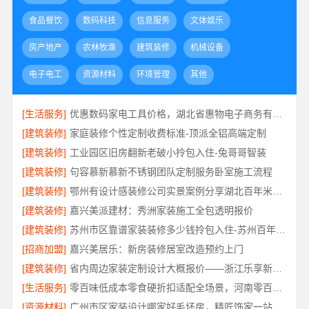
食品餐饮
数码科技
信息服务
文体娱乐
房产地产
农林牧渔
建筑装修
机械设备
电子电工
资源材料
环境管理
其他
[生活服务]
优惠数码家电工具价格，湖北省惠物电子商务有限公司透明
[建筑装修]
家庭装修个性定制收费标准-顶派全铝高端定制
[建筑装修]
工业园区旧房翻新老破小拎包入住-兔哥哥智装
[建筑装修]
句容慕新慕新不锈钢团队定制服务卧室施工流程
[建筑装修]
鄂州有设计感装修公司实景案例分享湖北百年米莱空间美学装饰材料有限公司
[建筑装修]
嘉兴美派建材：秀洲家装施工全包透明报价
[建筑装修]
苏州市区靠谱家装装修多少钱拎包入住-苏州百年豪庭新材料有限公司
[招商加盟]
嘉兴美居乐：新房装修居室改造预约上门
[建筑装修]
省内周边家装定制设计大概报价——浙江乐享新材料
[生活服务]
零百味低成本零食硬折扣适配全场景，河南零百味供应链有限公司轻投入无忧创业
[资源材料]
广州市区家装设计哪家好毛坯房，精匠饰家一站式整装