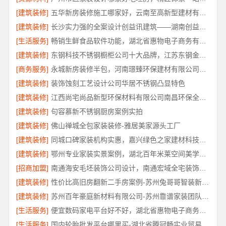
[建筑装修]
五华新房装修施工哪家好，云南至高新型建材有限公司品质保障
[建筑装修]
长沙实力强的全案设计创益讯建筑——湖南创益讯建筑
[生活服务]
畅销生鲜食品软件功能，湖北省惠物电子商务有限公司助您轻松下单
[建筑装修]
东钢科技不锈钢橱柜公司十大品牌，江苏东钢金属科技有限公司
[商务服务]
永城新房装修半包，河南璟臻环保建材有限公司透明无增项
[建筑装修]
装饰蚀刻工艺设计公司华居不锈钢凸显特色
[建筑装修]
江西尚宅尚品新型环保材料有限公司南昌环保全屋定制口碑
[建筑装修]
句容慕新不锈钢厨房案例实拍
[建筑装修]
佛山禅城全包家装装修-雅居美家源头工厂
[建筑装修]
同城口碑家装机构实惠，嘉兴绿色之家建材科技无增项报价
[建筑装修]
鄂州专业家装实景案例，湖北百年米莱空间美学装饰材料有限公司
[招商加盟]
南通海安毛坯装饰公司设计，南通宏域全宅装饰建材有限公司
[建筑装修]
性价比高旧房翻新二手房案例-苏州兔哥哥智装新材料
[建筑装修]
苏州百年豪庭新材料有限公司-苏州靠谱家装团队拎包入住
[生活服务]
便宜数码家电平台好不好，湖北省惠物电子商务有限公司品质信赖
[生活服务]
国内轮胎批发平台哪里买-湖北省腾冠畅实业贸易有限公司