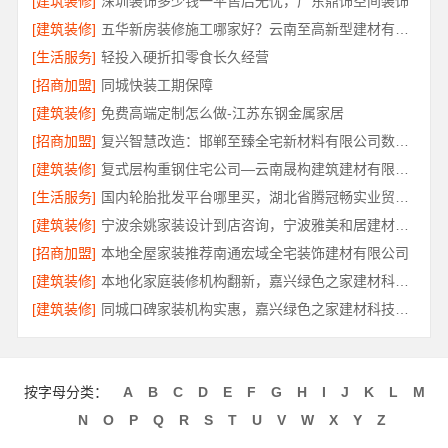
[建筑装修]
深圳装饰多少钱一平售后无忧，广东鼎饰空间装饰
[建筑装修]
五华新房装修施工哪家好？云南至高新型建材有限公司口碑之选
[生活服务]
轻投入硬折扣零食长久经营
[招商加盟]
同城快装工期保障
[建筑装修]
免费高端定制怎么做-江苏东钢金属家居
[招商加盟]
复兴智慧改造：邯郸至臻全宅新材料有限公司数字化设计
[建筑装修]
复式层构重钢住宅公司—云南晟构建筑建材有限公司定制化服务
[生活服务]
国内轮胎批发平台哪里买，湖北省腾冠畅实业贸易有限公司正品保障
[建筑装修]
宁波余姚家装设计到店咨询，宁波雅美和居建材科技有限公司
[招商加盟]
本地全屋家装推荐南通宏域全宅装饰建材有限公司
[建筑装修]
本地化家庭装修机构翻新，嘉兴绿色之家建材科技有限公司
[建筑装修]
同城口碑家装机构实惠，嘉兴绿色之家建材科技有限公司
按字母分类：
A
B
C
D
E
F
G
H
I
J
K
L
M
N
O
P
Q
R
S
T
U
V
W
X
Y
Z