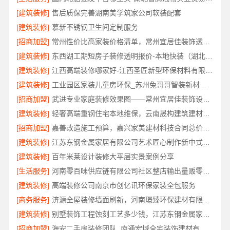
[建筑装修]
售后质保完善湖南美学筑家公司软装配套
[建筑装修]
慕新不锈钢卫生间定制服务
[招商加盟]
常州性价比高家装价格清单，常州宜居佳装饰透明报价
[建筑装修]
东西湖工期短房子装修透明报价-本地快装（湖北）科技有限公司
[建筑装修]
江西高端装修哪家好-江西圣匠新型环保材料有限公司
[建筑装修]
工业园区家装儿童房环保_苏州兔哥哥智装新材料有限公司
[招商加盟]
武进专业家庭装修效果图——常州宜居佳装饰设计分享
[建筑装修]
轻奢高端重钢住宅本地维保，云南晟构建筑建材有限公司
[招商加盟]
嘉善改造施工预算，嘉兴家美建材科技合同总价透明控
[建筑装修]
江苏东钢金属家居有限公司艺术匠心制作新中式费用详解
[建筑装修]
百年米莱设计装修大平层实景案例分享
[生活服务]
河南零百味供应链有限公司社区整店输出量贩零食适配全场景
[建筑装修]
高端装修公司南京市创亿讯环保家装全包服务
[商务服务]
济源全屋装修墙面刷新，河南璟臻环保建材有限公司
[建筑装修]
别墅装饰工程蚀刻工艺多少钱，江苏东钢金属家居有限公司报价
[招商加盟]
海安二手房装修团队_南通宏域全宅装饰建材有限公司