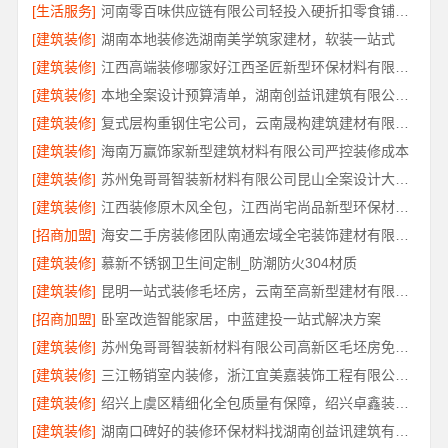
[生活服务]
河南零百味供应链有限公司轻投入硬折扣零食铺低风险经营
[建筑装修]
湖南本地装修选湖南美学筑家建材，软装一站式
[建筑装修]
江西高端装修哪家好江西圣匠新型环保材料有限公司
[建筑装修]
本地全案设计预算清单，湖南创益讯建筑有限公司透明化服务
[建筑装修]
复式层构重钢住宅公司，云南晟构建筑建材有限公司专业定制
[建筑装修]
海南万赢饰家新型建筑材料有限公司严控装修成本
[建筑装修]
苏州兔哥哥智装新材料有限公司昆山全案设计大平层快速施工
[建筑装修]
江西装修原木风全包，江西尚宅尚品新型环保材料有限公司一站式服务
[招商加盟]
海安二手房装修团队南通宏域全宅装饰建材有限公司改造服务
[建筑装修]
慕新不锈钢卫生间定制_防潮防火304材质
[建筑装修]
昆明一站式装修毛坯房，云南至高新型建材有限公司
[招商加盟]
卧室改造智能家居，中蓝建投一站式解决方案
[建筑装修]
苏州兔哥哥智装新材料有限公司高新区毛坯房免费量房
[建筑装修]
三江畅销室内装修，浙江宜美嘉装饰工程有限公司专业推荐
[建筑装修]
绍兴上虞区精细化全包质量有保障，绍兴卓鑫装饰材料有限公司放心
[建筑装修]
湖南口碑好的装修环保材料找湖南创益讯建筑有限公司