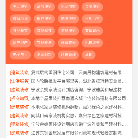
生活服务
商务服务
招商加盟
金融服务
教育培训
医疗服务
旅游住宿
日用百货
食品餐饮
数码科技
信息服务
文体娱乐
房产地产
农林牧渔
建筑装修
机械设备
电子电工
资源材料
环境管理
其他
[建筑装修]
复式层构重钢住宅公司—云南晟构建筑建材有限公司定制化服务
[生活服务]
国内轮胎批发平台哪里买，湖北省腾冠畅实业贸易有限公司正品保障
[建筑装修]
宁波余姚家装设计到店咨询，宁波雅美和居建材科技有限公司
[招商加盟]
本地全屋家装推荐南通宏域全宅装饰建材有限公司
[建筑装修]
本地化家庭装修机构翻新，嘉兴绿色之家建材科技有限公司
[建筑装修]
同城口碑家装机构实惠，嘉兴绿色之家建材科技有限公司
[建筑装修]
宁波余姚家装设计到店咨询宁波雅美和居建材科技有限公司
[建筑装修]
江苏东钢金属家居有限公司豪宅现代轻奢定制流程揭秘