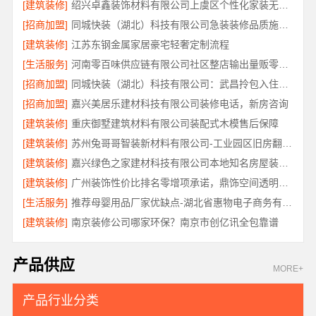
[建筑装修]
绍兴卓鑫装饰材料有限公司上虞区个性化家装无隐形增项
[招商加盟]
同城快装（湖北）科技有限公司急装装修品质施工，本地口碑之选
[建筑装修]
江苏东钢金属家居豪宅轻奢定制流程
[生活服务]
河南零百味供应链有限公司社区整店输出量贩零食适配全场景
[招商加盟]
同城快装（湖北）科技有限公司：武昌拎包入住改造智能家装
[招商加盟]
嘉兴美居乐建材科技有限公司装修电话，新房咨询
[建筑装修]
重庆御墅建筑材料有限公司装配式木模售后保障
[建筑装修]
苏州兔哥哥智装新材料有限公司-工业园区旧房翻新老破小拎包入住
[建筑装修]
嘉兴绿色之家建材科技有限公司本地知名房屋装修服务环保
[建筑装修]
广州装饰性价比排名零增项承诺，鼎饰空间透明服务
[生活服务]
推荐母婴用品厂家优缺点-湖北省惠物电子商务有限公司正品保障
[建筑装修]
南京装修公司哪家环保？南京市创亿讯全包靠谱
产品供应
MORE+
产品行业分类