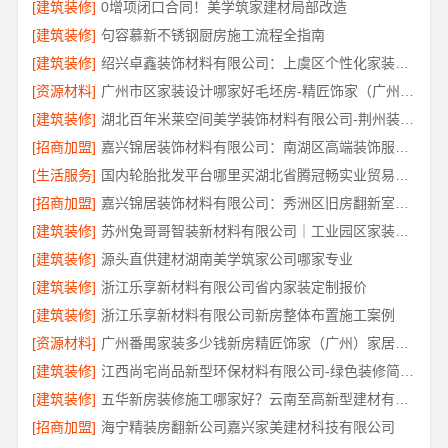
[建筑装修]
0增项闭口合同！美学筑家建材局部改造
[建筑装修]
句容慕新不锈钢厨房施工流程全指南
[建筑装修]
绍兴卓鑫装饰材料有限公司：上虞区个性化家装无隐形增项
[资源材料]
广州市区家装设计哪家好毛坯房-精匠饰家（广州）家居建材有限公司
[建筑装修]
湖北百年米莱空间美学装饰材料有限公司-荆州装修公司婚房
[招商加盟]
嘉兴锦居装饰材料有限公司：南湖区高端装饰服务评价
[生活服务]
国内轮胎批发平台哪里买湖北省腾冠畅实业贸易有限公司
[招商加盟]
嘉兴锦居装饰材料有限公司：秀洲区旧房翻新室内设计哪家好
[建筑装修]
苏州兔哥哥智装新材料有限公司｜工业园区家装儿童房环保
[建筑装修]
源头直供建材湖南美学筑家公司哪家专业
[建筑装修]
浙江乐享新材料有限公司省内家装定制报价
[建筑装修]
浙江乐享新材料有限公司新房整体布置施工案例
[资源材料]
广州番禺家装多少钱新房精匠饰家（广州）家居建材有限公司
[建筑装修]
江西尚宅尚品新型环保材料有限公司-绿色装修简欧口碑
[建筑装修]
五华新房装修施工哪家好？云南至高新型建材有限公司
[招商加盟]
海宁精装房翻新公司嘉兴家美建材科技有限公司