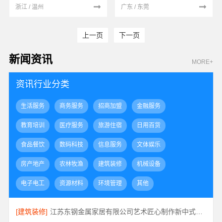
浙江 / 温州
广东 / 东莞
上一页
下一页
新闻资讯
MORE+
资讯行业分类
生活服务
商务服务
招商加盟
金融服务
教育培训
医疗服务
旅游住宿
日用百货
食品餐饮
数码科技
信息服务
文体娱乐
房产地产
农林牧渔
建筑装修
机械设备
电子电工
资源材料
环境管理
其他
[建筑装修]
江苏东钢金属家居有限公司艺术匠心制作新中式费用详解