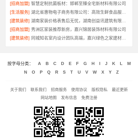
[招商加盟]
智慧定制抗菌板材：邯郸至臻全宅新材料有限公司
[生活服务]
湖北省惠物电子商务有限公司：高效生鲜食品服务商价格参考
[建筑装修]
湖南家装价格表售后无忧，湖南创益讯建筑有限公司
[招商加盟]
秀洲区家装推荐新房，嘉兴锦居装饰材料有限公司
[建筑装修]
同城知名室内设计团队高端，嘉兴绿色之家建材科技有限公司
按字母分类：
A
B
C
D
E
F
G
H
I
J
K
L
M
N
O
P
Q
R
S
T
U
V
W
X
Y
Z
关于我们
联系我们
招商服务
使用协议
版权隐私
最近更新
网站地图
发布信息
免费注册