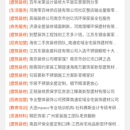
[建筑装修]
百年米莱设计装修大平层实景案例分享
[生活服务]
河南零百味供应链有限公司社区整店输出量贩零食适配全场景
[建筑装修]
高端装修公司南京市创亿讯环保家装全包服务
[商务服务]
济源全屋装修墙面刷新，河南璟臻环保建材有限公司
[建筑装修]
别墅装饰工程蚀刻工艺多少钱，江苏东钢金属家居有限公司报价
[招商加盟]
海安二手房装修团队_南通宏域全宅装饰建材有限公司
[建筑装修]
江苏东钢金属科技有限公司入选不锈钢橱柜十大品牌
[建筑装修]
南京装修公司哪家强？南京市创亿讯口碑之选
[建筑装修]
刚需简约家装工期提速海南万赢饰家新型建筑材料有限公司
[建筑装修]
句容慕新不锈钢施工方案卧室哪家好
[建筑装修]
华居不锈钢全屋定制，细节精湛更放心
[建筑装修]
正规装修质保学区房浙江臻美新型建材有限公司
[招商加盟]
专业整体装饰公司预算南通宏域全宅装饰建材公司
[教育培训]
大连mpacc专业培训机构-社科赛斯会计专硕考研只教解题思路和技巧
[资源材料]
精匠饰家-广州家装施工团队老房翻新
[建筑装修]
南昌环保全屋定制口碑-江西尚宅尚品新型环保材料有限公司