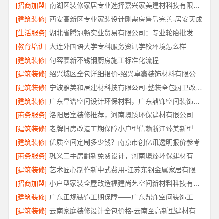
[招商加盟]
南湖区装修家居专业选择嘉兴家美建材科技有限公司
[建筑装修]
西安高新区专业家装设计刚需房售后完善-居安天成
[生活服务]
湖北省腾冠畅实业贸易有限公司：专业轮胎批发平台解决方案
[教育培训]
大连外国语大学专科服务资讯学校环境怎么样
[建筑装修]
句容慕新不锈钢厨房施工标准化流程
[建筑装修]
绍兴城区全包详细报价-绍兴卓鑫装饰材料有限公司透明报价
[建筑装修]
宁波雅美和居建材科技有限公司-整装全包厨卫改造设计
[建筑装修]
广东靠谱空间设计环保材料，广东鼎饰空间装饰工程有限公司
[商务服务]
洛阳居室装修推荐，河南璟臻环保建材有限公司口碑之选
[建筑装修]
老牌旧房改造工期保障小户型信赖浙江臻美新型建材有限公司
[建筑装修]
优质空间定制多少钱？南京市创亿讯透明报价参考
[商务服务]
巩义二手房翻新免费设计，河南璟臻环保建材有限公司
[建筑装修]
艺术匠心制作新中式费用-江苏东钢金属家居有限公司详解
[招商加盟]
小户型家装全屋改造福建尚艺空间新材料科技有限公司
[建筑装修]
广东正规装饰工期保障——广东鼎饰空间装饰工程有限公司
[建筑装修]
云南家庭装修设计全包价格-云南至高新型建材有限公司