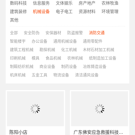
数码科技
信息服务
文体娱乐
房产地产
农林牧渔
建筑装修
机械设备
电子电工
资源材料
环境管理
其他
全部
安全防伪
安保器材
防盗报警
消防交通
智能楼宇
办公设备
通用机械设备
通用零配件
建筑工程机械
勘探机械
化工机械
木材石材加工机械
印刷机械
模具
食品机械
农林机械
纸制造加工设备
制鞋纺织机械
商业设备
制药设备
冶炼铸造设备
机床机械
五金工具
物流设备
清洁通风设备
陈阳小店
广东佛安应急救援科技有限公司