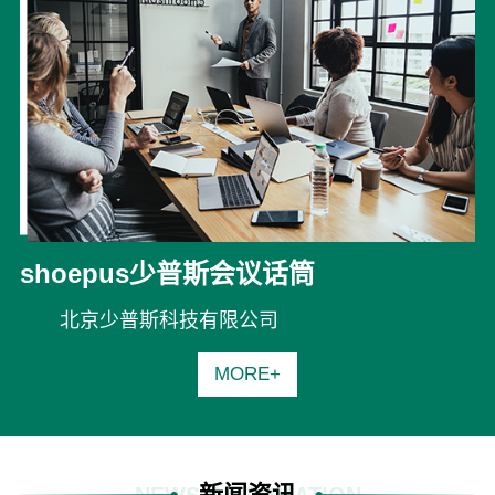
shoepus少普斯会议话筒
北京少普斯科技有限公司
MORE+
新闻资讯