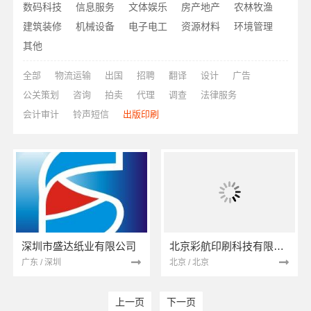
数码科技
信息服务
文体娱乐
房产地产
农林牧渔
建筑装修
机械设备
电子电工
资源材料
环境管理
其他
全部
物流运输
出国
招聘
翻译
设计
广告
公关策划
咨询
拍卖
代理
调查
法律服务
会计审计
铃声短信
出版印刷
深圳市盛达纸业有限公司
北京彩航印刷科技有限公司
广东 / 深圳
北京 / 北京
上一页
下一页