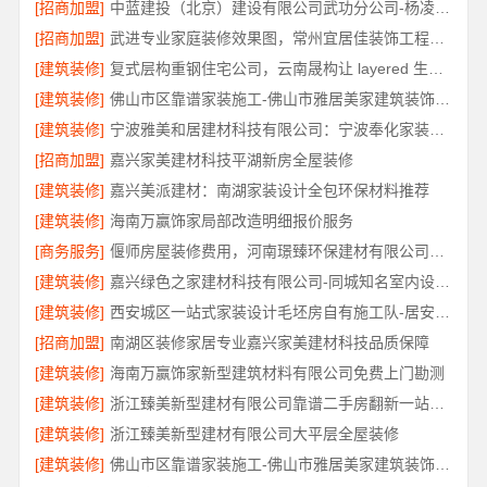
[招商加盟]
中蓝建投（北京）建设有限公司武功分公司-杨凌全包十大品牌
[招商加盟]
武进专业家庭装修效果图，常州宜居佳装饰工程有限公司精心打造
[建筑装修]
复式层构重钢住宅公司，云南晟构让 layered 生活更具品质
[建筑装修]
佛山市区靠谱家装施工-佛山市雅居美家建筑装饰工程有限公司
[建筑装修]
宁波雅美和居建材科技有限公司：宁波奉化家装装修线下门店地址
[招商加盟]
嘉兴家美建材科技平湖新房全屋装修
[建筑装修]
嘉兴美派建材：南湖家装设计全包环保材料推荐
[建筑装修]
海南万赢饰家局部改造明细报价服务
[商务服务]
偃师房屋装修费用，河南璟臻环保建材有限公司源头直供性价比高
[建筑装修]
嘉兴绿色之家建材科技有限公司-同城知名室内设计团队高端
[建筑装修]
西安城区一站式家装设计毛坯房自有施工队-居安天成（西安）建筑工程有限责任公司
[招商加盟]
南湖区装修家居专业嘉兴家美建材科技品质保障
[建筑装修]
海南万赢饰家新型建筑材料有限公司免费上门勘测
[建筑装修]
浙江臻美新型建材有限公司靠谱二手房翻新一站式急装
[建筑装修]
浙江臻美新型建材有限公司大平层全屋装修
[建筑装修]
佛山市区靠谱家装施工-佛山市雅居美家建筑装饰工程有限公司