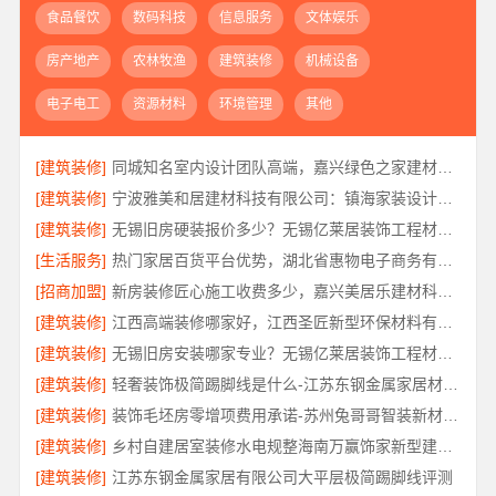
食品餐饮
数码科技
信息服务
文体娱乐
房产地产
农林牧渔
建筑装修
机械设备
电子电工
资源材料
环境管理
其他
[建筑装修]
同城知名室内设计团队高端，嘉兴绿色之家建材科技有限公司
[建筑装修]
宁波雅美和居建材科技有限公司：镇海家装设计合作联系方式
[建筑装修]
无锡旧房硬装报价多少？无锡亿莱居装饰工程材料有限公司为您提供标准化施工服务
[生活服务]
热门家居百货平台优势，湖北省惠物电子商务有限公司
[招商加盟]
新房装修匠心施工收费多少，嘉兴美居乐建材科技有限公司
[建筑装修]
江西高端装修哪家好，江西圣匠新型环保材料有限公司专业推荐
[建筑装修]
无锡旧房安装哪家专业？无锡亿莱居装饰工程材料有限公司经验丰富
[建筑装修]
轻奢装饰极简踢脚线是什么-江苏东钢金属家居材质解析
[建筑装修]
装饰毛坯房零增项费用承诺-苏州兔哥哥智装新材料有限公司明码标价
[建筑装修]
乡村自建居室装修水电规整海南万赢饰家新型建筑材料有限公
[建筑装修]
江苏东钢金属家居有限公司大平层极简踢脚线评测