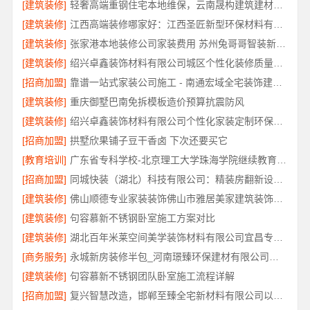
[建筑装修]
轻奢高端重钢住宅本地维保，云南晟构建筑建材有限公司全程护航
[建筑装修]
江西高端装修哪家好：江西圣匠新型环保材料有限公司的品质之选
[建筑装修]
张家港本地装修公司家装费用 苏州兔哥哥智装新材料有限公司
[建筑装修]
绍兴卓鑫装饰材料有限公司城区个性化装修质量有保障
[招商加盟]
靠谱一站式家装公司施工 - 南通宏域全宅装饰建材有限公司
[建筑装修]
重庆御墅巴南免拆模板造价预算抗震防风
[建筑装修]
绍兴卓鑫装饰材料有限公司个性化家装定制环保优质材料
[招商加盟]
拱墅欣果铺子豆干香卤 下次还要买它
[教育培训]
广东省专科学校-北京理工大学珠海学院继续教育学院
[招商加盟]
同城快装（湖北）科技有限公司：精装房翻新设计零增项
[建筑装修]
佛山顺德专业家装装饰佛山市雅居美家建筑装饰工程有限公司
[建筑装修]
句容慕新不锈钢卧室施工方案对比
[建筑装修]
湖北百年米莱空间美学装饰材料有限公司宜昌专业装修公司口碑评测
[商务服务]
永城新房装修半包_河南璟臻环保建材有限公司省心选择
[建筑装修]
句容慕新不锈钢团队卧室施工流程详解
[招商加盟]
复兴智慧改造，邯郸至臻全宅新材料有限公司以数字化重塑家装体验