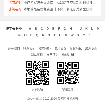
[招商加盟]
小户型家装全屋改造，福建尚艺空间新材料科技有限公司
[建筑装修]
本地毛坯装修免费设计环保，浙江臻美新型建材有限公司健康宜居
按字母分类：
A
B
C
D
E
F
G
H
I
J
K
L
M
N
O
P
Q
R
S
T
U
V
W
X
Y
Z
关于我们
联系我们
招商服务
使用协议
版权隐私
最近更新
网站地图
发布信息
免费注册
手机网站
客服微信
Copyright © 2010-2020 旅游网 版权所有