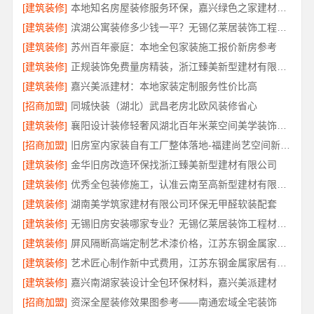
[建筑装修]
本地知名房屋装修服务环保，嘉兴绿色之家建材科技有限公司绿色施工
[建筑装修]
滨湖公寓装修多少钱一平？无锡亿莱居装饰工程材料有限公司透明报价
[建筑装修]
苏州百年豪庭：本地全包家装施工报价新房参考
[建筑装修]
正规装饰免费量房精装，浙江臻美新型建材有限公司品质之选
[建筑装修]
嘉兴美派建材：本地家装定制服务性价比高
[招商加盟]
同城快装（湖北）武昌老房北欧风装修省心
[建筑装修]
襄阳设计装修轻奢风湖北百年米莱空间美学装饰材料有限公司
[招商加盟]
旧房室内家装自有工厂整体落地-福建尚艺空间新材料科技有限公司
[建筑装修]
金华旧房改造环保找浙江臻美新型建材有限公司
[建筑装修]
优秀全包装修施工，认准云南至高新型建材有限公司
[建筑装修]
湖南美学筑家建材有限公司环保无甲醛软装配套
[建筑装修]
无锡旧房安装哪家专业？无锡亿莱居装饰工程材料有限公司专业施工
[建筑装修]
屏风隔断高端定制艺术漆价格，江苏东钢金属家居有限公司
[建筑装修]
艺术匠心制作新中式费用，江苏东钢金属家居有限公司报价透明
[建筑装修]
嘉兴南湖家装设计全包环保材料，嘉兴美派建材
[招商加盟]
资深全屋装修效果图参考——南通宏域全宅装饰