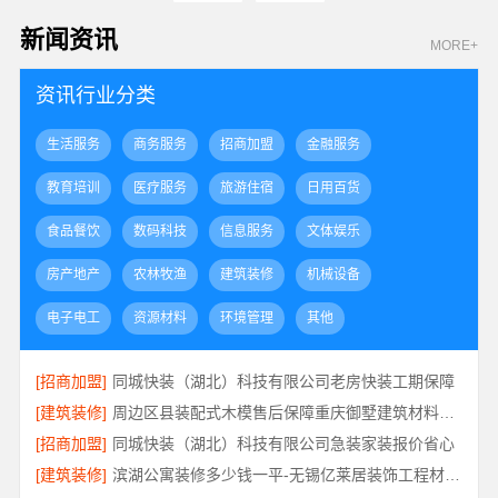
新闻资讯
MORE+
资讯行业分类
生活服务
商务服务
招商加盟
金融服务
教育培训
医疗服务
旅游住宿
日用百货
食品餐饮
数码科技
信息服务
文体娱乐
房产地产
农林牧渔
建筑装修
机械设备
电子电工
资源材料
环境管理
其他
[招商加盟]
同城快装（湖北）科技有限公司老房快装工期保障
[建筑装修]
周边区县装配式木模售后保障重庆御墅建筑材料有限公司
[招商加盟]
同城快装（湖北）科技有限公司急装家装报价省心
[建筑装修]
滨湖公寓装修多少钱一平-无锡亿莱居装饰工程材料有限公司