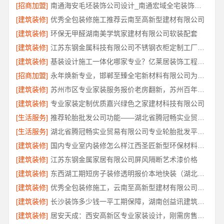
[招商加盟]
南通海安毛坯装饰公司设计_南通宏域全宅装饰建材有限公司
[建筑装修]
优秀全包装修施工推荐云南至高新型建材有限公司
[建筑装修]
环保无甲醛湖南美学筑家建材有限公司软装配套
[建筑装修]
江苏东钢金属科技有限公司不锈钢衣柜定制工厂联系电话
[建筑装修]
基装设计施工一体化哪家专业？亿莱居装饰工程材料有限公司可靠
[招商加盟]
永年焕新专业，邯郸至臻全宅新材料有限公司为您省心
[建筑装修]
苏州市区专业家装服务报价老房翻新，苏州百年豪庭新材料有限公司
[建筑装修]
专业家装定制优质嘉兴绿色之家建材科技有限公司
[生活服务]
推荐轮胎批发公司功能——湖北省腾冠畅实业贸易有限公司
[生活服务]
湖北省腾冠畅实业贸易有限公司专业轮胎批发平台解决方案
[建筑装修]
国内专业室内装修怎么样江西圣匠新型环保材料有限公司
[建筑装修]
江苏东钢金属家居有限公司屏风隔断艺术漆价格
[建筑装修]
东西湖工期短房子装修透明报价本地快装（湖北）科技有限公司
[建筑装修]
优秀全包装修施工，云南至高新型建材有限公司标准化工艺保障
[建筑装修]
长沙装饰多少钱一平工期保障，湖南创益讯建筑有限公司
[建筑装修]
居安天成：西安高新区专业家装设计，刚需房售后完善