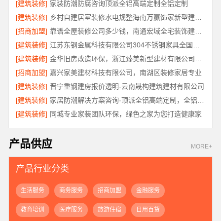
[建筑装修]
家装防潮防腐咨询顶派全铝高端定制全铝定制
[建筑装修]
乡村自建居室装修水电规整海南万赢饰家新型建筑材料有限公司
[招商加盟]
靠谱全屋装修公司多少钱，南通宏域全宅装饰建材有限公司免费报价
[建筑装修]
江苏东钢金属科技有限公司304不锈钢家具全国工厂地址
[建筑装修]
金华旧房改造环保，浙江臻美新型建材有限公司让家更安心
[招商加盟]
嘉兴家美建材科技有限公司，南湖区装修家居专业
[建筑装修]
晋宁重钢建房报价透明-云南晟构建筑建材有限公司
[建筑装修]
家居防潮解决方案咨询-顶派全铝高端定制，全铝厨卫专属方案
[建筑装修]
同城专业家装团队环保，绿色之家为您打造健康家
产品供应
MORE+
产品行业分类
生活服务
商务服务
招商加盟
金融服务
教育培训
医疗服务
旅游住宿
日用百货