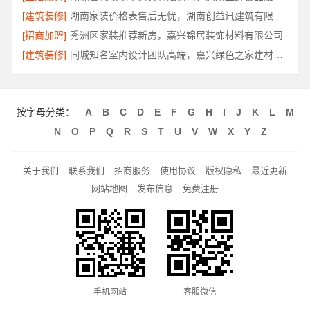
[建筑装修]
湖南家装价格表售后无忧，湖南创益讯建筑有限公司
[招商加盟]
秀洲区家装推荐新房，嘉兴锦居装饰材料有限公司
[建筑装修]
同城知名室内设计团队高端，嘉兴绿色之家建材科技有限公司
按字母分类：
A
B
C
D
E
F
G
H
I
J
K
L
M
N
O
P
Q
R
S
T
U
V
W
X
Y
Z
关于我们
联系我们
招商服务
使用协议
版权隐私
最近更新
网站地图
发布信息
免费注册
手机网站
客服微信