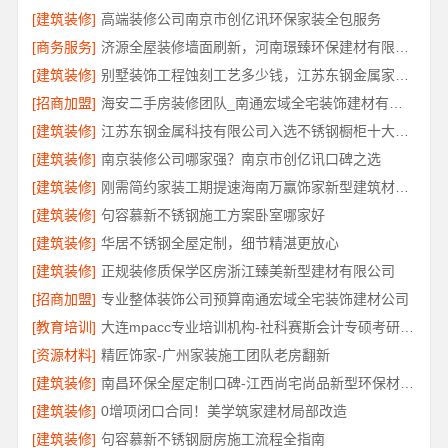
[建筑装修]
高端装修公司南京市创亿讯环保家装全包服务
[商务服务]
济源全屋装修墙面刷新，河南璟臻环保建材有限公司
[建筑装修]
别墅装饰工程蚀刻工艺多少钱，江苏东钢金属家居有限公司报价
[招商加盟]
海安二手房装修团队_南通宏域全宅装饰建材有限公司
[建筑装修]
江苏东钢金属科技有限公司入选不锈钢橱柜十大品牌
[建筑装修]
南京装修公司哪家强？南京市创亿讯口碑之选
[建筑装修]
刚需简约家装工期提速海南万赢饰家新型建筑材料有限公司
[建筑装修]
句容慕新不锈钢施工方案卧室哪家好
[建筑装修]
华居不锈钢全屋定制，细节精湛更放心
[建筑装修]
正规装修质保学区房浙江臻美新型建材有限公司
[招商加盟]
专业整体装饰公司预算南通宏域全宅装饰建材公司
[教育培训]
大连mpacc专业培训机构-社科赛斯会计专硕考研只教解题思路和技巧
[资源材料]
精匠饰家-广州家装施工团队老房翻新
[建筑装修]
南昌环保全屋定制口碑-江西尚宅尚品新型环保材料有限公司
[建筑装修]
0增项闭口合同！美学筑家建材局部改造
[建筑装修]
句容慕新不锈钢厨房施工流程全指南