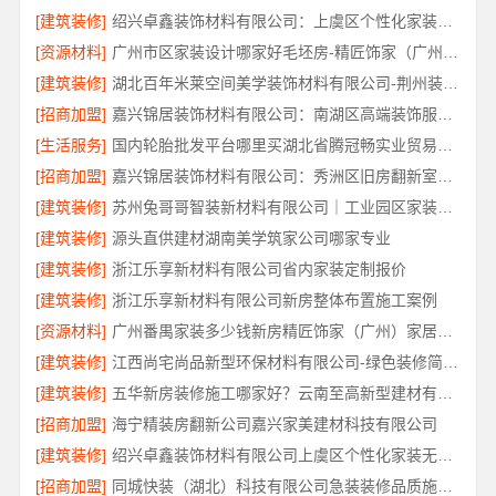
[建筑装修]
绍兴卓鑫装饰材料有限公司：上虞区个性化家装无隐形增项
[资源材料]
广州市区家装设计哪家好毛坯房-精匠饰家（广州）家居建材有限公司
[建筑装修]
湖北百年米莱空间美学装饰材料有限公司-荆州装修公司婚房
[招商加盟]
嘉兴锦居装饰材料有限公司：南湖区高端装饰服务评价
[生活服务]
国内轮胎批发平台哪里买湖北省腾冠畅实业贸易有限公司
[招商加盟]
嘉兴锦居装饰材料有限公司：秀洲区旧房翻新室内设计哪家好
[建筑装修]
苏州兔哥哥智装新材料有限公司｜工业园区家装儿童房环保
[建筑装修]
源头直供建材湖南美学筑家公司哪家专业
[建筑装修]
浙江乐享新材料有限公司省内家装定制报价
[建筑装修]
浙江乐享新材料有限公司新房整体布置施工案例
[资源材料]
广州番禺家装多少钱新房精匠饰家（广州）家居建材有限公司
[建筑装修]
江西尚宅尚品新型环保材料有限公司-绿色装修简欧口碑
[建筑装修]
五华新房装修施工哪家好？云南至高新型建材有限公司
[招商加盟]
海宁精装房翻新公司嘉兴家美建材科技有限公司
[建筑装修]
绍兴卓鑫装饰材料有限公司上虞区个性化家装无隐形增项
[招商加盟]
同城快装（湖北）科技有限公司急装装修品质施工，本地口碑之选