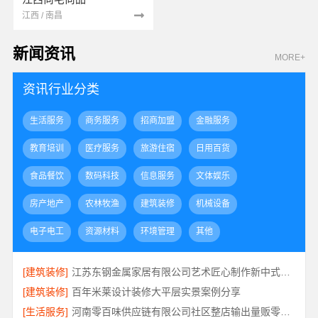
江西 / 南昌
新闻资讯
MORE+
资讯行业分类
生活服务
商务服务
招商加盟
金融服务
教育培训
医疗服务
旅游住宿
日用百货
食品餐饮
数码科技
信息服务
文体娱乐
房产地产
农林牧渔
建筑装修
机械设备
电子电工
资源材料
环境管理
其他
[建筑装修]
江苏东钢金属家居有限公司艺术匠心制作新中式费用详解
[建筑装修]
百年米莱设计装修大平层实景案例分享
[生活服务]
河南零百味供应链有限公司社区整店输出量贩零食适配全场景