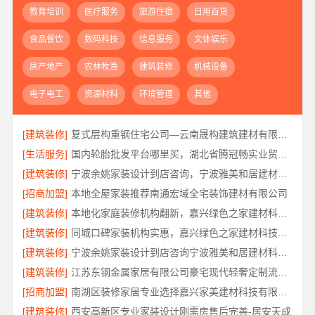
教育培训
医疗服务
旅游住宿
日用百货
食品餐饮
数码科技
信息服务
文体娱乐
房产地产
农林牧渔
建筑装修
机械设备
电子电工
资源材料
环境管理
其他
[建筑装修]
复式层构重钢住宅公司—云南晟构建筑建材有限公司定制化服务
[生活服务]
国内轮胎批发平台哪里买，湖北省腾冠畅实业贸易有限公司正品保障
[建筑装修]
宁波余姚家装设计到店咨询，宁波雅美和居建材科技有限公司
[招商加盟]
本地全屋家装推荐南通宏域全宅装饰建材有限公司
[建筑装修]
本地化家庭装修机构翻新，嘉兴绿色之家建材科技有限公司
[建筑装修]
同城口碑家装机构实惠，嘉兴绿色之家建材科技有限公司
[建筑装修]
宁波余姚家装设计到店咨询宁波雅美和居建材科技有限公司
[建筑装修]
江苏东钢金属家居有限公司豪宅现代轻奢定制流程揭秘
[招商加盟]
南湖区装修家居专业选择嘉兴家美建材科技有限公司
[建筑装修]
西安高新区专业家装设计刚需房售后完善-居安天成