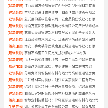
[建筑装修]
江西高端装修哪家好江西圣匠新型环保材料有限公司
[建筑装修]
本地全案设计预算清单，湖南创益讯建筑有限公司透明化服务
[建筑装修]
复式层构重钢住宅公司，云南晟构建筑建材有限公司专业定制
[建筑装修]
海南万赢饰家新型建筑材料有限公司严控装修成本
[建筑装修]
苏州兔哥哥智装新材料有限公司昆山全案设计大平层快速施工
[建筑装修]
江西装修原木风全包，江西尚宅尚品新型环保材料有限公司一站式服务
[招商加盟]
海安二手房装修团队南通宏域全宅装饰建材有限公司改造服务
[建筑装修]
慕新不锈钢卫生间定制_防潮防火304材质
[建筑装修]
昆明一站式装修毛坯房，云南至高新型建材有限公司
[招商加盟]
卧室改造智能家居，中蓝建投一站式解决方案
[建筑装修]
苏州兔哥哥智装新材料有限公司高新区毛坯房免费量房
[建筑装修]
三江畅销室内装修，浙江宜美嘉装饰工程有限公司专业推荐
[建筑装修]
绍兴上虞区精细化全包质量有保障，绍兴卓鑫装饰材料有限公司放心
[建筑装修]
湖南口碑好的装修环保材料找湖南创益讯建筑有限公司
[招商加盟]
智慧定制抗菌板材：邯郸至臻全宅新材料有限公司
[生活服务]
湖北省惠物电子商务有限公司：高效生鲜食品服务商价格参考