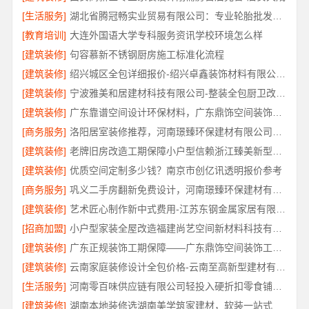
[生活服务]
湖北省腾冠畅实业贸易有限公司：专业轮胎批发平台解决方案
[教育培训]
大连外国语大学专科服务资讯学校环境怎么样
[建筑装修]
句容慕新不锈钢厨房施工标准化流程
[建筑装修]
绍兴城区全包详细报价-绍兴卓鑫装饰材料有限公司透明报价
[建筑装修]
宁波雅美和居建材科技有限公司-整装全包厨卫改造设计
[建筑装修]
广东靠谱空间设计环保材料，广东鼎饰空间装饰工程有限公司
[商务服务]
洛阳居室装修推荐，河南璟臻环保建材有限公司口碑之选
[建筑装修]
老牌旧房改造工期保障小户型信赖浙江臻美新型建材有限公司
[建筑装修]
优质空间定制多少钱？南京市创亿讯透明报价参考
[商务服务]
巩义二手房翻新免费设计，河南璟臻环保建材有限公司
[建筑装修]
艺术匠心制作新中式费用-江苏东钢金属家居有限公司详解
[招商加盟]
小户型家装全屋改造福建尚艺空间新材料科技有限公司
[建筑装修]
广东正规装饰工期保障——广东鼎饰空间装饰工程有限公司
[建筑装修]
云南家庭装修设计全包价格-云南至高新型建材有限公司
[生活服务]
河南零百味供应链有限公司轻投入硬折扣零食铺低风险经营
[建筑装修]
湖南本地装修选湖南美学筑家建材，软装一站式