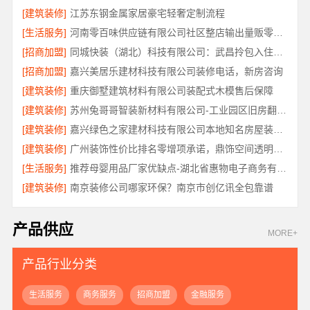
[建筑装修]
江苏东钢金属家居豪宅轻奢定制流程
[生活服务]
河南零百味供应链有限公司社区整店输出量贩零食适配全场景
[招商加盟]
同城快装（湖北）科技有限公司：武昌拎包入住改造智能家装
[招商加盟]
嘉兴美居乐建材科技有限公司装修电话，新房咨询
[建筑装修]
重庆御墅建筑材料有限公司装配式木模售后保障
[建筑装修]
苏州兔哥哥智装新材料有限公司-工业园区旧房翻新老破小拎包入住
[建筑装修]
嘉兴绿色之家建材科技有限公司本地知名房屋装修服务环保
[建筑装修]
广州装饰性价比排名零增项承诺，鼎饰空间透明服务
[生活服务]
推荐母婴用品厂家优缺点-湖北省惠物电子商务有限公司正品保障
[建筑装修]
南京装修公司哪家环保？南京市创亿讯全包靠谱
产品供应
MORE+
产品行业分类
生活服务
商务服务
招商加盟
金融服务