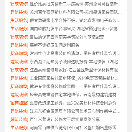
[建筑装修]
性价比高旧房翻新二手房案例-苏州兔哥哥智装新材料
[建筑装修]
苏州百年豪庭新材料有限公司-苏州靠谱家装团队拎包入住
[生活服务]
便宜数码家电平台好不好，湖北省惠物电子商务有限公司品质信赖
[生活服务]
国内轮胎批发平台哪里买-湖北省腾冠畅实业贸易有限公司
[建筑装修]
售后质保完善湖南美学筑家公司软装配套
[建筑装修]
慕新不锈钢卫生间定制服务
[招商加盟]
常州性价比高家装价格清单，常州宜居佳装饰透明报价
[建筑装修]
东西湖工期短房子装修透明报价-本地快装（湖北）科技有限公司
[建筑装修]
江西高端装修哪家好-江西圣匠新型环保材料有限公司
[建筑装修]
工业园区家装儿童房环保_苏州兔哥哥智装新材料有限公司
[招商加盟]
武进专业家庭装修效果图——常州宜居佳装饰设计分享
[建筑装修]
轻奢高端重钢住宅本地维保，云南晟构建筑建材有限公司
[招商加盟]
嘉善改造施工预算，嘉兴家美建材科技合同总价透明控
[建筑装修]
江苏东钢金属家居有限公司艺术匠心制作新中式费用详解
[建筑装修]
百年米莱设计装修大平层实景案例分享
[生活服务]
河南零百味供应链有限公司社区整店输出量贩零食适配全场景