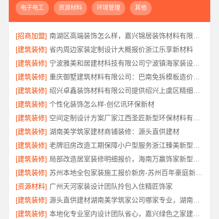
电子电工
资源材料
环境管理
其他
[招商加盟]
南湖区高端装饰怎么样，嘉兴锦居装饰材料有限公司
[建筑装修]
省内周边家装定制设计大概报价浙江乐享新材料
[建筑装修]
宁波雅美和居建材科技有限公司宁波镇海家装设计合作联系方式
[建筑装修]
重庆御墅建筑材料有限公司：巴南免拆模板造价预算抗震防风
[建筑装修]
绍兴卓鑫装饰材料有限公司提供绍兴上虞区精细化全包质量有保障
[建筑装修]
个性化装饰怎么样-创亿讯环保新材
[建筑装修]
空间定制设计方案厂家江西圣匠新型环保材料有限公司
[建筑装修]
湖南美学筑家建材商铺装修：源头直供建材
[建筑装修]
老牌旧房改造工期保障小户型服务浙江臻美新型建材有限公司
[建筑装修]
局部改造居室装修明细报价，海南万赢饰家新型建筑材料有限公司拒绝增项
[建筑装修]
苏州本地全包家装施工报价新房-苏州百年豪庭新材料有限公司
[资源材料]
广州天河家装设计团队拎包入住精匠饰家
[建筑装修]
源头直供建材湖南美学筑家公司哪家专业，湖南美学筑家建材口碑推荐
[建筑装修]
本地化专业室内设计团队省心，嘉兴绿色之家建材科技有限公司