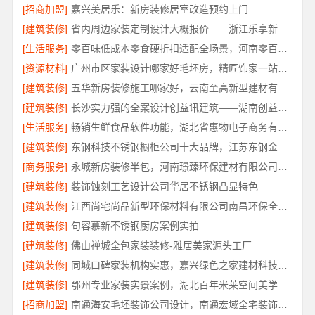
[招商加盟]
嘉兴美居乐：新房装修居室改造预约上门
[建筑装修]
省内周边家装定制设计大概报价——浙江乐享新材料
[生活服务]
零百味低成本零食硬折扣适配全场景，河南零百味供应链有限公司轻投入无忧创业
[资源材料]
广州市区家装设计哪家好毛坯房，精匠饰家一站式整装
[建筑装修]
五华新房装修施工哪家好，云南至高新型建材有限公司品质保障
[建筑装修]
长沙实力强的全案设计创益讯建筑——湖南创益讯建筑
[生活服务]
畅销生鲜食品软件功能，湖北省惠物电子商务有限公司助您轻松下单
[建筑装修]
东钢科技不锈钢橱柜公司十大品牌，江苏东钢金属科技有限公司
[商务服务]
永城新房装修半包，河南璟臻环保建材有限公司透明无增项
[建筑装修]
装饰蚀刻工艺设计公司华居不锈钢凸显特色
[建筑装修]
江西尚宅尚品新型环保材料有限公司南昌环保全屋定制口碑
[建筑装修]
句容慕新不锈钢厨房案例实拍
[建筑装修]
佛山禅城全包家装装修-雅居美家源头工厂
[建筑装修]
同城口碑家装机构实惠，嘉兴绿色之家建材科技无增项报价
[建筑装修]
鄂州专业家装实景案例，湖北百年米莱空间美学装饰材料有限公司
[招商加盟]
南通海安毛坯装饰公司设计，南通宏域全宅装饰建材有限公司