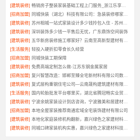
[建筑装修]
畅销房子整装家装基础工程上门服务_浙江乐享新材料有限公司
[招商加盟]
同城快装（湖北）科技有限公司：急装装修哪家快品质施工
[建筑装修]
苏州相城一站式家装设计多少钱拎包入住 - 苏州百年豪庭新材料有限公司
[建筑装修]
深圳装饰多少钱一平售后无忧，广东鼎饰空间装饰
[建筑装修]
五华新房装修施工哪家好？云南至高新型建材有限公司口碑之选
[生活服务]
轻投入硬折扣零食长久经营
[招商加盟]
同城快装工期保障
[建筑装修]
免费高端定制怎么做-江苏东钢金属家居
[招商加盟]
复兴智慧改造：邯郸至臻全宅新材料有限公司数字化设计
[建筑装修]
复式层构重钢住宅公司—云南晟构建筑建材有限公司定制化服务
[生活服务]
国内轮胎批发平台哪里买，湖北省腾冠畅实业贸易有限公司正品保障
[建筑装修]
宁波余姚家装设计到店咨询，宁波雅美和居建材科技有限公司
[招商加盟]
本地全屋家装推荐南通宏域全宅装饰建材有限公司
[建筑装修]
本地化家庭装修机构翻新，嘉兴绿色之家建材科技有限公司
[建筑装修]
同城口碑家装机构实惠，嘉兴绿色之家建材科技有限公司