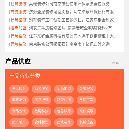
[建筑装修]
高端装修公司南京市创亿讯环保家装全包服务
[商务服务]
济源全屋装修墙面刷新，河南璟臻环保建材有限公司
[建筑装修]
别墅装饰工程蚀刻工艺多少钱，江苏东钢金属家居有限公司报价
[招商加盟]
海安二手房装修团队_南通宏域全宅装饰建材有限公司
[建筑装修]
江苏东钢金属科技有限公司入选不锈钢橱柜十大品牌
[建筑装修]
南京装修公司哪家强？南京市创亿讯口碑之选
产品供应
MORE+
产品行业分类
生活服务
商务服务
招商加盟
金融服务
教育培训
医疗服务
旅游住宿
日用百货
食品餐饮
数码科技
信息服务
文体娱乐
房产地产
农林牧渔
建筑装修
机械设备