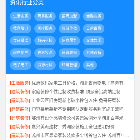
资讯行业分类
生活服务
商务服务
招商加盟
金融服务
教育培训
医疗服务
旅游住宿
日用百货
食品餐饮
数码科技
信息服务
文体娱乐
房产地产
农林牧渔
建筑装修
机械设备
电子电工
资源材料
环境管理
其他
[生活服务]
优惠数码家电工具价格，湖北省惠物电子商务有限公司透明
[建筑装修]
家庭装修个性定制收费标准-顶派全铝高端定制
[建筑装修]
工业园区旧房翻新老破小拎包入住-兔哥哥智装
[建筑装修]
句容慕新慕新不锈钢团队定制服务卧室施工流程
[建筑装修]
鄂州有设计感装修公司实景案例分享湖北百年米莱空间美学装饰材料有限公司
[建筑装修]
嘉兴美派建材：秀洲家装施工全包透明报价
[建筑装修]
苏州市区靠谱家装装修多少钱拎包入住-苏州百年豪庭新材料有限公司