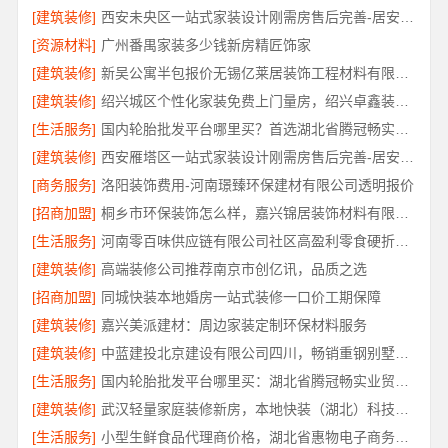
[建筑装修]
西安未央区一站式家装设计刚需房售后完善-居安天成（西安）建筑工程有限责任公司
[资源材料]
广州番禺家装多少钱新房精匠饰家
[建筑装修]
新吴公寓半包报价无锡亿莱居装饰工程材料有限公司
[建筑装修]
绍兴城区个性化家装免费上门量房，绍兴卓鑫装饰材料有限公司
[生活服务]
国内轮胎批发平台哪里买？首选湖北省腾冠畅实业贸易有限公司
[建筑装修]
西安雁塔区一站式家装设计刚需房售后完善-居安天成
[商务服务]
洛阳装饰费用-河南璟臻环保建材有限公司透明报价
[招商加盟]
桐乡市环保装饰怎么样，嘉兴锦居装饰材料有限公司
[生活服务]
河南零百味供应链有限公司社区高盈利零食硬折扣全域盈利
[建筑装修]
高端装修公司推荐南京市创亿讯，品质之选
[招商加盟]
同城快装本地婚房一站式装修一口价工期保障
[建筑装修]
嘉兴美派建材：周边家装定制环保材料服务
[建筑装修]
中蓝建投北京建设有限公司四川，畅销重钢别墅局部改造专家
[生活服务]
国内轮胎批发平台哪里买：湖北省腾冠畅实业贸易有限公司正品保障
[建筑装修]
武汉轻量家庭装修新房，本地快装（湖北）科技模块化施工
[生活服务]
小型生鲜食品代理商价格，湖北省惠物电子商务有限公司入驻