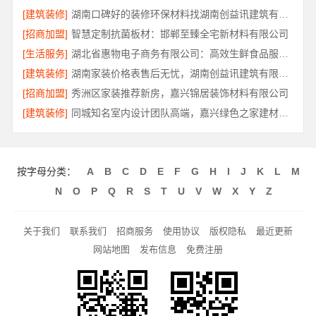
[建筑装修]
湖南口碑好的装修环保材料找湖南创益讯建筑有限公司
[招商加盟]
智慧定制抗菌板材：邯郸至臻全宅新材料有限公司
[生活服务]
湖北省惠物电子商务有限公司：高效生鲜食品服务商价格参考
[建筑装修]
湖南家装价格表售后无忧，湖南创益讯建筑有限公司
[招商加盟]
秀洲区家装推荐新房，嘉兴锦居装饰材料有限公司
[建筑装修]
同城知名室内设计团队高端，嘉兴绿色之家建材科技有限公司
按字母分类：
A
B
C
D
E
F
G
H
I
J
K
L
M
N
O
P
Q
R
S
T
U
V
W
X
Y
Z
关于我们
联系我们
招商服务
使用协议
版权隐私
最近更新
网站地图
发布信息
免费注册