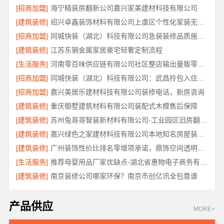
[招商加盟]
海宁精装房翻新公司嘉兴家美建材科技有限公司
[建筑装修]
绍兴卓鑫装饰材料有限公司上虞区个性化家装无隐形增项
[招商加盟]
同城快装（湖北）科技有限公司急装装修品质施工，本地口碑之选
[建筑装修]
江苏东钢金属家居豪宅轻奢定制流程
[生活服务]
河南零百味供应链有限公司社区整店输出量贩零食适配全场景
[招商加盟]
同城快装（湖北）科技有限公司：武昌拎包入住改造智能家装
[招商加盟]
嘉兴美居乐建材科技有限公司装修电话，新房咨询
[建筑装修]
重庆御墅建筑材料有限公司装配式木模售后保障
[建筑装修]
苏州兔哥哥智装新材料有限公司-工业园区旧房翻新老破小拎包入住
[建筑装修]
嘉兴绿色之家建材科技有限公司本地知名房屋装修服务环保
[建筑装修]
广州装饰性价比排名零增项承诺，鼎饰空间透明服务
[生活服务]
推荐母婴用品厂家优缺点-湖北省惠物电子商务有限公司正品保障
[建筑装修]
南京装修公司哪家环保？南京市创亿讯全包靠谱
产品供应
MORE+