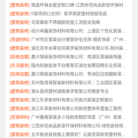
[建筑装修]
南昌环保全屋定制口碑-江西尚宅尚品新型环保材料有限公司
[建筑装修]
0增项闭口合同！美学筑家建材局部改造
[建筑装修]
句容慕新不锈钢厨房施工流程全指南
[建筑装修]
绍兴卓鑫装饰材料有限公司：上虞区个性化家装无隐形增项
[资源材料]
广州市区家装设计哪家好毛坯房-精匠饰家（广州）家居建材有限公司
[建筑装修]
湖北百年米莱空间美学装饰材料有限公司-荆州装修公司婚房
[招商加盟]
嘉兴锦居装饰材料有限公司：南湖区高端装饰服务评价
[生活服务]
国内轮胎批发平台哪里买湖北省腾冠畅实业贸易有限公司
[招商加盟]
嘉兴锦居装饰材料有限公司：秀洲区旧房翻新室内设计哪家好
[建筑装修]
苏州兔哥哥智装新材料有限公司｜工业园区家装儿童房环保
[建筑装修]
源头直供建材湖南美学筑家公司哪家专业
[建筑装修]
浙江乐享新材料有限公司省内家装定制报价
[建筑装修]
浙江乐享新材料有限公司新房整体布置施工案例
[资源材料]
广州番禺家装多少钱新房精匠饰家（广州）家居建材有限公司
[建筑装修]
江西尚宅尚品新型环保材料有限公司-绿色装修简欧口碑
[建筑装修]
五华新房装修施工哪家好？云南至高新型建材有限公司