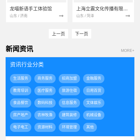
龙喵新语手工体验馆
上海立震文化传播有限公司
山东 / 济南
山东 / 菏泽
上一页
下一页
新闻资讯
MORE+
资讯行业分类
生活服务
商务服务
招商加盟
金融服务
教育培训
医疗服务
旅游住宿
日用百货
食品餐饮
数码科技
信息服务
文体娱乐
房产地产
农林牧渔
建筑装修
机械设备
电子电工
资源材料
环境管理
其他