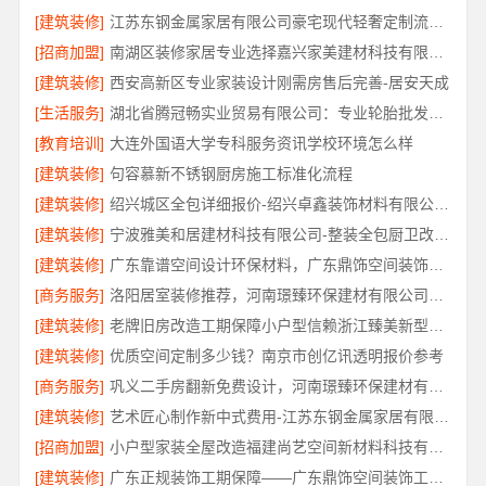
[建筑装修]
江苏东钢金属家居有限公司豪宅现代轻奢定制流程揭秘
[招商加盟]
南湖区装修家居专业选择嘉兴家美建材科技有限公司
[建筑装修]
西安高新区专业家装设计刚需房售后完善-居安天成
[生活服务]
湖北省腾冠畅实业贸易有限公司：专业轮胎批发平台解决方案
[教育培训]
大连外国语大学专科服务资讯学校环境怎么样
[建筑装修]
句容慕新不锈钢厨房施工标准化流程
[建筑装修]
绍兴城区全包详细报价-绍兴卓鑫装饰材料有限公司透明报价
[建筑装修]
宁波雅美和居建材科技有限公司-整装全包厨卫改造设计
[建筑装修]
广东靠谱空间设计环保材料，广东鼎饰空间装饰工程有限公司
[商务服务]
洛阳居室装修推荐，河南璟臻环保建材有限公司口碑之选
[建筑装修]
老牌旧房改造工期保障小户型信赖浙江臻美新型建材有限公司
[建筑装修]
优质空间定制多少钱？南京市创亿讯透明报价参考
[商务服务]
巩义二手房翻新免费设计，河南璟臻环保建材有限公司
[建筑装修]
艺术匠心制作新中式费用-江苏东钢金属家居有限公司详解
[招商加盟]
小户型家装全屋改造福建尚艺空间新材料科技有限公司
[建筑装修]
广东正规装饰工期保障——广东鼎饰空间装饰工程有限公司