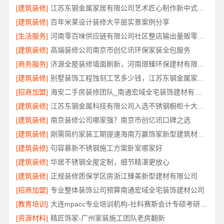
[建筑装修]
江苏东钢金属家居有限公司艺术匠心制作新中式费用详解
[建筑装修]
百年米莱设计装修大平层实景案例分享
[生活服务]
河南零百味供应链有限公司社区整店输出量贩零食适配全场景
[建筑装修]
高端装修公司南京市创亿讯环保家装全包服务
[商务服务]
济源全屋装修墙面刷新，河南璟臻环保建材有限公司
[建筑装修]
别墅装饰工程蚀刻工艺多少钱，江苏东钢金属家居有限公司报价
[招商加盟]
海安二手房装修团队_南通宏域全宅装饰建材有限公司
[建筑装修]
江苏东钢金属科技有限公司入选不锈钢橱柜十大品牌
[建筑装修]
南京装修公司哪家强？南京市创亿讯口碑之选
[建筑装修]
刚需简约家装工期提速海南万赢饰家新型建筑材料有限公司
[建筑装修]
句容慕新不锈钢施工方案卧室哪家好
[建筑装修]
华居不锈钢全屋定制，细节精湛更放心
[建筑装修]
正规装修质保学区房浙江臻美新型建材有限公司
[招商加盟]
专业整体装饰公司预算南通宏域全宅装饰建材公司
[教育培训]
大连mpacc专业培训机构-社科赛斯会计专硕考研只教解题思路和技巧
[资源材料]
精匠饰家-广州家装施工团队老房翻新