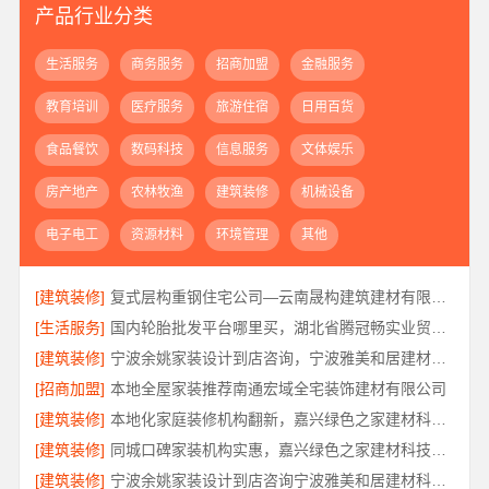
产品行业分类
生活服务
商务服务
招商加盟
金融服务
教育培训
医疗服务
旅游住宿
日用百货
食品餐饮
数码科技
信息服务
文体娱乐
房产地产
农林牧渔
建筑装修
机械设备
电子电工
资源材料
环境管理
其他
[建筑装修]
复式层构重钢住宅公司—云南晟构建筑建材有限公司定制化服务
[生活服务]
国内轮胎批发平台哪里买，湖北省腾冠畅实业贸易有限公司正品保障
[建筑装修]
宁波余姚家装设计到店咨询，宁波雅美和居建材科技有限公司
[招商加盟]
本地全屋家装推荐南通宏域全宅装饰建材有限公司
[建筑装修]
本地化家庭装修机构翻新，嘉兴绿色之家建材科技有限公司
[建筑装修]
同城口碑家装机构实惠，嘉兴绿色之家建材科技有限公司
[建筑装修]
宁波余姚家装设计到店咨询宁波雅美和居建材科技有限公司