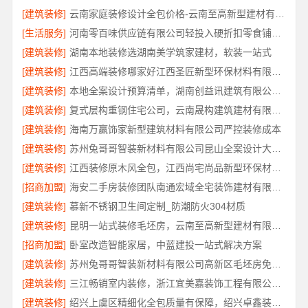
[建筑装修]
云南家庭装修设计全包价格-云南至高新型建材有限公司
[生活服务]
河南零百味供应链有限公司轻投入硬折扣零食铺低风险经营
[建筑装修]
湖南本地装修选湖南美学筑家建材，软装一站式
[建筑装修]
江西高端装修哪家好江西圣匠新型环保材料有限公司
[建筑装修]
本地全案设计预算清单，湖南创益讯建筑有限公司透明化服务
[建筑装修]
复式层构重钢住宅公司，云南晟构建筑建材有限公司专业定制
[建筑装修]
海南万赢饰家新型建筑材料有限公司严控装修成本
[建筑装修]
苏州兔哥哥智装新材料有限公司昆山全案设计大平层快速施工
[建筑装修]
江西装修原木风全包，江西尚宅尚品新型环保材料有限公司一站式服务
[招商加盟]
海安二手房装修团队南通宏域全宅装饰建材有限公司改造服务
[建筑装修]
慕新不锈钢卫生间定制_防潮防火304材质
[建筑装修]
昆明一站式装修毛坯房，云南至高新型建材有限公司
[招商加盟]
卧室改造智能家居，中蓝建投一站式解决方案
[建筑装修]
苏州兔哥哥智装新材料有限公司高新区毛坯房免费量房
[建筑装修]
三江畅销室内装修，浙江宜美嘉装饰工程有限公司专业推荐
[建筑装修]
绍兴上虞区精细化全包质量有保障，绍兴卓鑫装饰材料有限公司放心