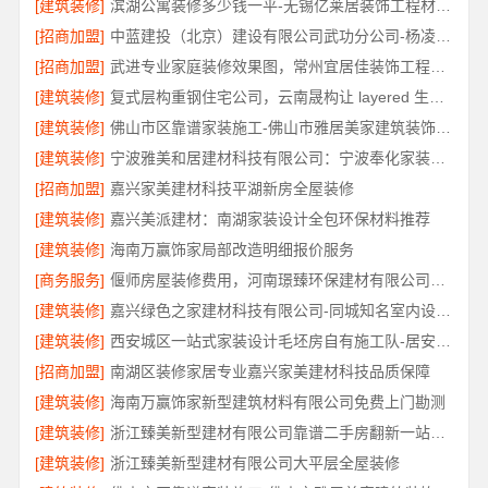
[建筑装修]
滨湖公寓装修多少钱一平-无锡亿莱居装饰工程材料有限公司
[招商加盟]
中蓝建投（北京）建设有限公司武功分公司-杨凌全包十大品牌
[招商加盟]
武进专业家庭装修效果图，常州宜居佳装饰工程有限公司精心打造
[建筑装修]
复式层构重钢住宅公司，云南晟构让 layered 生活更具品质
[建筑装修]
佛山市区靠谱家装施工-佛山市雅居美家建筑装饰工程有限公司
[建筑装修]
宁波雅美和居建材科技有限公司：宁波奉化家装装修线下门店地址
[招商加盟]
嘉兴家美建材科技平湖新房全屋装修
[建筑装修]
嘉兴美派建材：南湖家装设计全包环保材料推荐
[建筑装修]
海南万赢饰家局部改造明细报价服务
[商务服务]
偃师房屋装修费用，河南璟臻环保建材有限公司源头直供性价比高
[建筑装修]
嘉兴绿色之家建材科技有限公司-同城知名室内设计团队高端
[建筑装修]
西安城区一站式家装设计毛坯房自有施工队-居安天成（西安）建筑工程有限责任公司
[招商加盟]
南湖区装修家居专业嘉兴家美建材科技品质保障
[建筑装修]
海南万赢饰家新型建筑材料有限公司免费上门勘测
[建筑装修]
浙江臻美新型建材有限公司靠谱二手房翻新一站式急装
[建筑装修]
浙江臻美新型建材有限公司大平层全屋装修