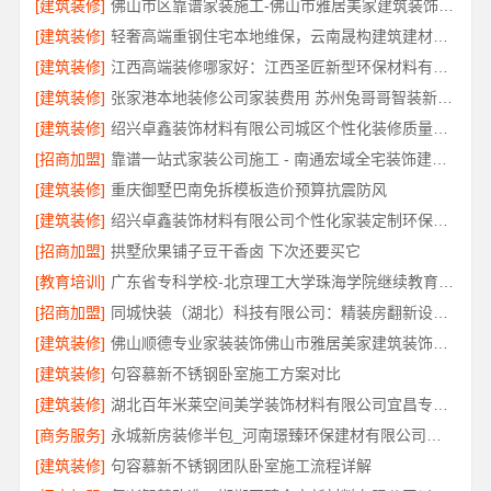
[建筑装修]
佛山市区靠谱家装施工-佛山市雅居美家建筑装饰工程有限公司
[建筑装修]
轻奢高端重钢住宅本地维保，云南晟构建筑建材有限公司全程护航
[建筑装修]
江西高端装修哪家好：江西圣匠新型环保材料有限公司的品质之选
[建筑装修]
张家港本地装修公司家装费用 苏州兔哥哥智装新材料有限公司
[建筑装修]
绍兴卓鑫装饰材料有限公司城区个性化装修质量有保障
[招商加盟]
靠谱一站式家装公司施工 - 南通宏域全宅装饰建材有限公司
[建筑装修]
重庆御墅巴南免拆模板造价预算抗震防风
[建筑装修]
绍兴卓鑫装饰材料有限公司个性化家装定制环保优质材料
[招商加盟]
拱墅欣果铺子豆干香卤 下次还要买它
[教育培训]
广东省专科学校-北京理工大学珠海学院继续教育学院
[招商加盟]
同城快装（湖北）科技有限公司：精装房翻新设计零增项
[建筑装修]
佛山顺德专业家装装饰佛山市雅居美家建筑装饰工程有限公司
[建筑装修]
句容慕新不锈钢卧室施工方案对比
[建筑装修]
湖北百年米莱空间美学装饰材料有限公司宜昌专业装修公司口碑评测
[商务服务]
永城新房装修半包_河南璟臻环保建材有限公司省心选择
[建筑装修]
句容慕新不锈钢团队卧室施工流程详解