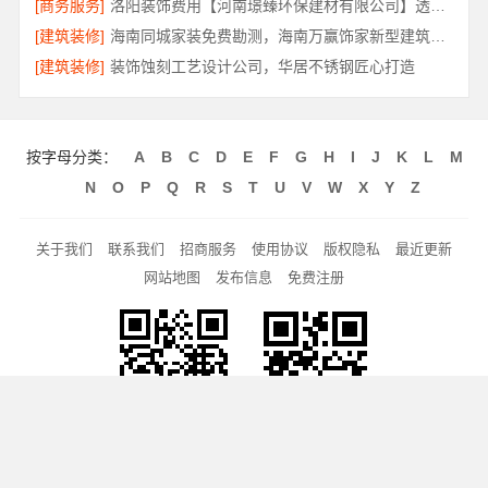
[商务服务]
洛阳装饰费用【河南璟臻环保建材有限公司】透明报价省心装修
[建筑装修]
海南同城家装免费勘测，海南万赢饰家新型建筑材料有限公司
[建筑装修]
装饰蚀刻工艺设计公司，华居不锈钢匠心打造
按字母分类：
A
B
C
D
E
F
G
H
I
J
K
L
M
N
O
P
Q
R
S
T
U
V
W
X
Y
Z
关于我们
联系我们
招商服务
使用协议
版权隐私
最近更新
网站地图
发布信息
免费注册
手机网站
客服微信
Copyright © 2010-2020 旅游网 版权所有