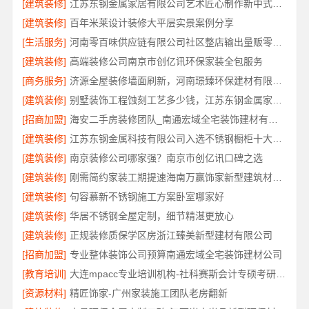
[建筑装修]
江苏东钢金属家居有限公司艺术匠心制作新中式费用详解
[建筑装修]
百年米莱设计装修大平层实景案例分享
[生活服务]
河南零百味供应链有限公司社区整店输出量贩零食适配全场景
[建筑装修]
高端装修公司南京市创亿讯环保家装全包服务
[商务服务]
济源全屋装修墙面刷新，河南璟臻环保建材有限公司
[建筑装修]
别墅装饰工程蚀刻工艺多少钱，江苏东钢金属家居有限公司报价
[招商加盟]
海安二手房装修团队_南通宏域全宅装饰建材有限公司
[建筑装修]
江苏东钢金属科技有限公司入选不锈钢橱柜十大品牌
[建筑装修]
南京装修公司哪家强？南京市创亿讯口碑之选
[建筑装修]
刚需简约家装工期提速海南万赢饰家新型建筑材料有限公司
[建筑装修]
句容慕新不锈钢施工方案卧室哪家好
[建筑装修]
华居不锈钢全屋定制，细节精湛更放心
[建筑装修]
正规装修质保学区房浙江臻美新型建材有限公司
[招商加盟]
专业整体装饰公司预算南通宏域全宅装饰建材公司
[教育培训]
大连mpacc专业培训机构-社科赛斯会计专硕考研只教解题思路和技巧
[资源材料]
精匠饰家-广州家装施工团队老房翻新