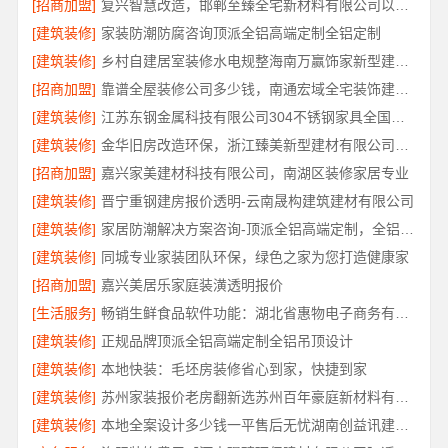
[招商加盟]
复兴智慧改造，邯郸至臻全宅新材料有限公司以数字化重塑家装体验
[建筑装修]
家装防潮防腐咨询顶派全铝高端定制全铝定制
[建筑装修]
乡村自建居室装修水电规整海南万赢饰家新型建筑材料有限公司
[招商加盟]
靠谱全屋装修公司多少钱，南通宏域全宅装饰建材有限公司免费报价
[建筑装修]
江苏东钢金属科技有限公司304不锈钢家具全国工厂地址
[建筑装修]
金华旧房改造环保，浙江臻美新型建材有限公司让家更安心
[招商加盟]
嘉兴家美建材科技有限公司，南湖区装修家居专业
[建筑装修]
晋宁重钢建房报价透明-云南晟构建筑建材有限公司
[建筑装修]
家居防潮解决方案咨询-顶派全铝高端定制，全铝厨卫专属方案
[建筑装修]
同城专业家装团队环保，绿色之家为您打造健康家
[招商加盟]
嘉兴美居乐家庭装潢透明报价
[生活服务]
畅销生鲜食品软件功能：湖北省惠物电子商务有限公司
[建筑装修]
正规品牌顶派全铝高端定制全铝吊顶设计
[建筑装修]
本地快装：毛坯房装修省心到家，快捷到家
[建筑装修]
苏州家装报价老房翻新选苏州百年豪庭新材料有限公司
[建筑装修]
本地全案设计多少钱一平售后无忧湖南创益讯建筑有限公司省心装修