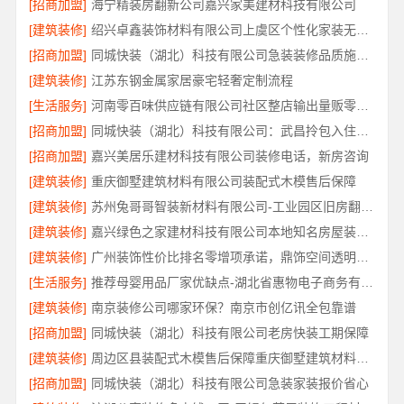
[招商加盟]
海宁精装房翻新公司嘉兴家美建材科技有限公司
[建筑装修]
绍兴卓鑫装饰材料有限公司上虞区个性化家装无隐形增项
[招商加盟]
同城快装（湖北）科技有限公司急装装修品质施工，本地口碑之选
[建筑装修]
江苏东钢金属家居豪宅轻奢定制流程
[生活服务]
河南零百味供应链有限公司社区整店输出量贩零食适配全场景
[招商加盟]
同城快装（湖北）科技有限公司：武昌拎包入住改造智能家装
[招商加盟]
嘉兴美居乐建材科技有限公司装修电话，新房咨询
[建筑装修]
重庆御墅建筑材料有限公司装配式木模售后保障
[建筑装修]
苏州兔哥哥智装新材料有限公司-工业园区旧房翻新老破小拎包入住
[建筑装修]
嘉兴绿色之家建材科技有限公司本地知名房屋装修服务环保
[建筑装修]
广州装饰性价比排名零增项承诺，鼎饰空间透明服务
[生活服务]
推荐母婴用品厂家优缺点-湖北省惠物电子商务有限公司正品保障
[建筑装修]
南京装修公司哪家环保？南京市创亿讯全包靠谱
[招商加盟]
同城快装（湖北）科技有限公司老房快装工期保障
[建筑装修]
周边区县装配式木模售后保障重庆御墅建筑材料有限公司
[招商加盟]
同城快装（湖北）科技有限公司急装家装报价省心