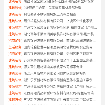
[建筑装修]
南昌环保全屋定制口碑-江西尚宅尚品新型环保材料有限公司
[建筑装修]
0增项闭口合同！美学筑家建材局部改造
[建筑装修]
句容慕新不锈钢厨房施工流程全指南
[建筑装修]
绍兴卓鑫装饰材料有限公司：上虞区个性化家装无隐形增项
[资源材料]
广州市区家装设计哪家好毛坯房-精匠饰家（广州）家居建材有限公司
[建筑装修]
湖北百年米莱空间美学装饰材料有限公司-荆州装修公司婚房
[招商加盟]
嘉兴锦居装饰材料有限公司：南湖区高端装饰服务评价
[生活服务]
国内轮胎批发平台哪里买湖北省腾冠畅实业贸易有限公司
[招商加盟]
嘉兴锦居装饰材料有限公司：秀洲区旧房翻新室内设计哪家好
[建筑装修]
苏州兔哥哥智装新材料有限公司｜工业园区家装儿童房环保
[建筑装修]
源头直供建材湖南美学筑家公司哪家专业
[建筑装修]
浙江乐享新材料有限公司省内家装定制报价
[建筑装修]
浙江乐享新材料有限公司新房整体布置施工案例
[资源材料]
广州番禺家装多少钱新房精匠饰家（广州）家居建材有限公司
[建筑装修]
江西尚宅尚品新型环保材料有限公司-绿色装修简欧口碑
[建筑装修]
五华新房装修施工哪家好？云南至高新型建材有限公司