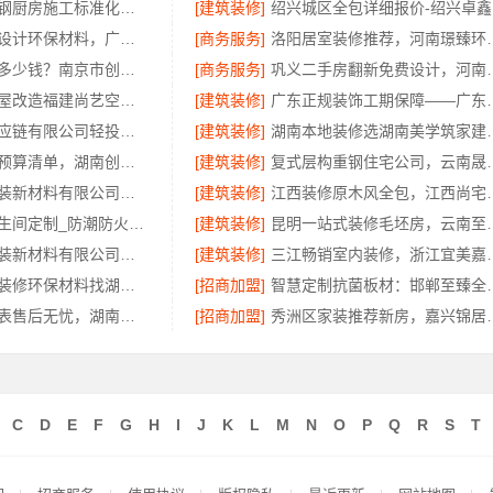
句容慕新不锈钢厨房施工标准化流程
[建筑装修]
绍
广东靠谱空间设计环保材料，广东鼎饰空间装饰工程有限公司
[商务服务]
洛阳居室装修推荐，河
优质空间定制多少钱？南京市创亿讯透明报价参考
[商务服务]
巩义二手房翻新免费
小户型家装全屋改造福建尚艺空间新材料科技有限公司
[建筑装修]
广东正规装饰工期保障
河南零百味供应链有限公司轻投入硬折扣零食铺低风险经营
[建筑装修]
湖南本地装修选湖
本地全案设计预算清单，湖南创益讯建筑有限公司透明化服务
[建筑装修]
复式层构重钢住宅公司
苏州兔哥哥智装新材料有限公司昆山全案设计大平层快速施工
[建筑装修]
江西装修原木风全包，江西
慕新不锈钢卫生间定制_防潮防火304材质
[建筑装修]
昆明一站式装修毛坯
苏州兔哥哥智装新材料有限公司高新区毛坯房免费量房
[建筑装修]
三江畅销室内装修，浙
湖南口碑好的装修环保材料找湖南创益讯建筑有限公司
[招商加盟]
智慧定制抗菌板材
湖南家装价格表售后无忧，湖南创益讯建筑有限公司
[招商加盟]
秀洲区家装推荐新
C
D
E
F
G
H
I
J
K
L
M
N
O
P
Q
R
S
T