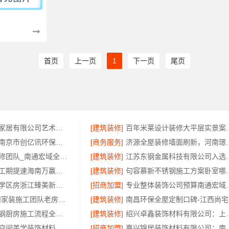
首页
上一页
1
下一页
尾页
江苏东钢金属家居有限公司艺术匠心制作新中式费用详解
[建筑装修]
百年米莱设计
高端装修公司南京市创亿讯环保家装全包服务
[商务服务]
济源全屋装修墙面刷
海安二手房装修团队_南通宏域全宅装饰建材有限公司
[建筑装修]
江苏东钢金属科技有
刚需简约家装工期提速海南万赢饰家新型建筑材料有限公司
[建筑装修]
句容慕新不锈
正规装修质保学区房浙江臻美新型建材有限公司
[招商加盟]
专业整体装饰公司
精匠饰家-广州家装施工团队老房翻新
[建筑装修]
南
句容慕新不锈钢厨房施工流程全指南
[建筑装修]
绍兴卓鑫装饰材料有限
湖北百年米莱空间美学装饰材料有限公司-荆州装修公司婚房
[招商加盟]
嘉兴锦居装饰材料有