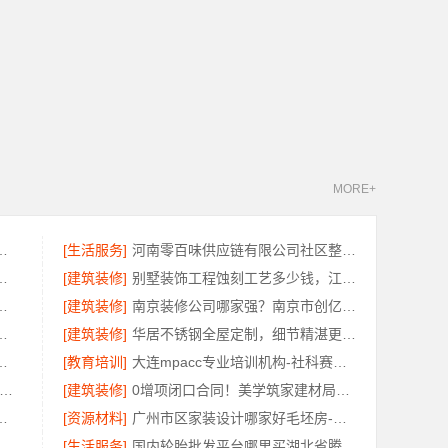
MORE+
装修大平层实景案例分享
[生活服务]
河南零百味供应链有限公司社区整店输出量贩零食适配全场景
新，河南璟臻环保建材有限公司
[建筑装修]
别墅装饰工程蚀刻工艺多少钱，江苏东钢金属家居有限公司报价
限公司入选不锈钢橱柜十大品牌
[建筑装修]
南京装修公司哪家强？南京市创亿讯口碑之选
钢施工方案卧室哪家好
[建筑装修]
华居不锈钢全屋定制，细节精湛更放心
预算南通宏域全宅装饰建材公司
[教育培训]
大连mpacc专业培训机构-社科赛斯会计专硕考研只教解题思路和技巧
昌环保全屋定制口碑-江西尚宅尚品新型环保材料有限公司
[建筑装修]
0增项闭口合同！美学筑家建材局部改造
公司：上虞区个性化家装无隐形增项
[资源材料]
广州市区家装设计哪家好毛坯房-精匠饰家（广州）家居建材有限公司
限公司：南湖区高端装饰服务评价
[生活服务]
国内轮胎批发平台哪里买湖北省腾冠畅实业贸易有限公司