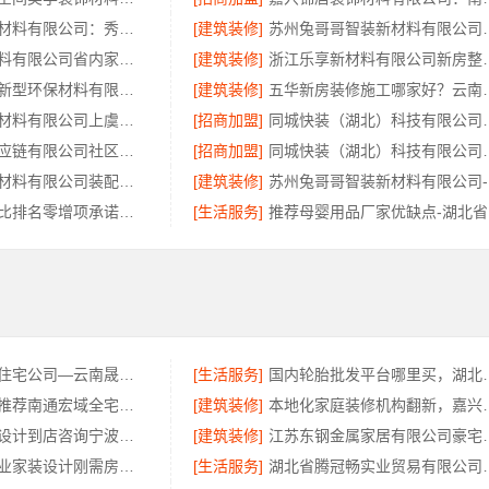
嘉兴锦居装饰材料有限公司：秀洲区旧房翻新室内设计哪家好
[建筑装修]
苏州兔哥哥智装新材料
浙江乐享新材料有限公司省内家装定制报价
[建筑装修]
浙江乐享新材料有
江西尚宅尚品新型环保材料有限公司-绿色装修简欧口碑
[建筑装修]
五华新房装修施工哪
绍兴卓鑫装饰材料有限公司上虞区个性化家装无隐形增项
[招商加盟]
同城快装（湖北）科技有
河南零百味供应链有限公司社区整店输出量贩零食适配全场景
[招商加盟]
同城快装（湖北）科技
重庆御墅建筑材料有限公司装配式木模售后保障
[建筑装修]
苏
广州装饰性价比排名零增项承诺，鼎饰空间透明服务
[生活服务]
推
复式层构重钢住宅公司—云南晟构建筑建材有限公司定制化服务
[生活服务]
国内轮胎批发平台哪里买，
本地全屋家装推荐南通宏域全宅装饰建材有限公司
[建筑装修]
本地化家庭装修机构翻
宁波余姚家装设计到店咨询宁波雅美和居建材科技有限公司
[建筑装修]
江苏东钢金属家居有
西安高新区专业家装设计刚需房售后完善-居安天成
[生活服务]
湖北省腾冠畅实业贸易