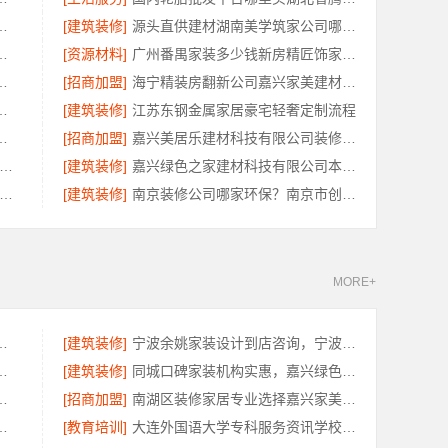
有限公司｜工业园区家装儿童房环保
[建筑装修]
源头直供建材湖南美学筑家公司哪家专业
限公司新房整体布置施工案例
[资源材料]
广州番禺家装多少钱新房精匠饰家（广州）家居建材有限公司
家好？云南至高新型建材有限公司
[招商加盟]
海宁精装房翻新公司嘉兴家美建材科技有限公司
限公司急装装修品质施工，本地口碑之选
[建筑装修]
江苏东钢金属家居豪宅轻奢定制流程
有限公司：武昌拎包入住改造智能家装
[招商加盟]
嘉兴美居乐建材科技有限公司装修电话，新房咨询
州兔哥哥智装新材料有限公司-工业园区旧房翻新老破小拎包入住
[建筑装修]
嘉兴绿色之家建材科技有限公司本地知名房屋装修服务环保
荐母婴用品厂家优缺点-湖北省惠物电子商务有限公司正品保障
[建筑装修]
南京装修公司哪家环保？南京市创亿讯全包靠谱
MORE+
湖北省腾冠畅实业贸易有限公司正品保障
[建筑装修]
宁波余姚家装设计到店咨询，宁波雅美和居建材科技有限公司
新，嘉兴绿色之家建材科技有限公司
[建筑装修]
同城口碑家装机构实惠，嘉兴绿色之家建材科技有限公司
限公司豪宅现代轻奢定制流程揭秘
[招商加盟]
南湖区装修家居专业选择嘉兴家美建材科技有限公司
有限公司：专业轮胎批发平台解决方案
[教育培训]
大连外国语大学专科服务资讯学校环境怎么样