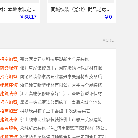
嘉兴美派建材：本地家装定制服务性价比高
同城快装（湖北）武昌老房北欧风装修省心
￥68.17
￥0
MORE+
[招商加盟]
嘉兴家美建材科技平湖新房全屋装修
[商务服务]
偃师房屋装修费用，河南璟臻环保建材有限公司源头直供性价比高
[招商加盟]
南湖区装修家居专业嘉兴家美建材科技品质保障
[建筑装修]
浙江臻美新型建材有限公司大平层全屋装修
[建筑装修]
江西高端装修哪家好：江西圣匠新型环保材料有限公司的品质之选
[招商加盟]
靠谱一站式家装公司施工 - 南通宏域全宅装饰建材有限公司
[招商加盟]
拱墅欣果铺子豆干香卤 下次还要买它
[建筑装修]
佛山顺德专业家装装饰佛山市雅居美家建筑装饰工程有限公司
[商务服务]
永城新房装修半包_河南璟臻环保建材有限公司省心选择
[建筑装修]
家装防潮防腐咨询顶派全铝高端定制全铝定制