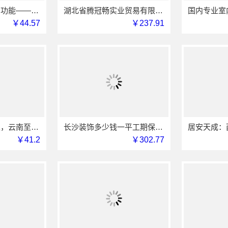
推荐轮胎批发公司功能——湖北省腾冠畅实业贸易有限公司
湖北省腾冠畅实业贸易有限公司专业轮胎批发平台解决方案
￥44.57
￥237.91
优秀全包装修施工，云南至高新型建材有限公司标准化工艺保障
长沙装饰多少钱一平工期保障，湖南创益讯建筑有限公司
￥41.2
￥302.77