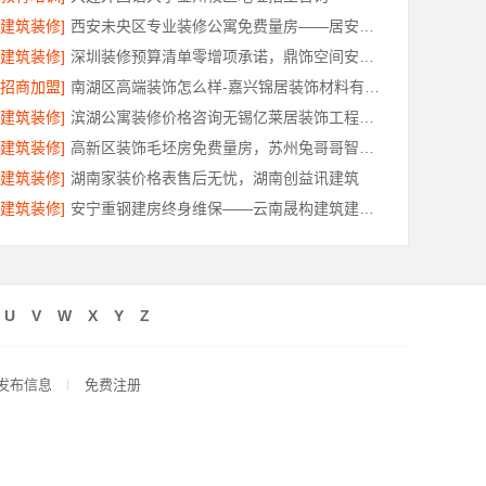
[建筑装修]
西安未央区专业装修公寓免费量房——居安天成（西安）建筑工程有限责任公司
[建筑装修]
深圳装修预算清单零增项承诺，鼎饰空间安心装修
[招商加盟]
南湖区高端装饰怎么样-嘉兴锦居装饰材料有限公司
[建筑装修]
滨湖公寓装修价格咨询无锡亿莱居装饰工程材料有限公司
[建筑装修]
高新区装饰毛坯房免费量房，苏州兔哥哥智装新材料有限公司
[建筑装修]
湖南家装价格表售后无忧，湖南创益讯建筑
[建筑装修]
安宁重钢建房终身维保——云南晟构建筑建材有限公司护航
U
V
W
X
Y
Z
发布信息
免费注册