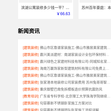
滨湖公寓装修多少钱一平？无锡亿莱居装饰工程材料有限公司透明报价
￥66.63
新闻资讯
[建筑装修]
佛山市区靠谱家装施工-佛山市雅居美家建筑装饰工程有限公司
[建筑装修]
嘉兴美派建材：南湖家装设计全包环保材料推荐
[建筑装修]
嘉兴绿色之家建材科技有限公司-同城知名室内设计团队高端
[建筑装修]
海南万赢饰家新型建筑材料有限公司免费上门勘测
[建筑装修]
佛山市区靠谱家装施工-佛山市雅居美家建筑装饰工程有限公司
[建筑装修]
张家港本地装修公司家装费用 苏州兔哥哥智装新材料有限公司
[建筑装修]
重庆御墅巴南免拆模板造价预算抗震防风
[教育培训]
广东省专科学校-北京理工大学珠海学院继续教育学院
[建筑装修]
句容慕新不锈钢卧室施工方案对比
[建筑装修]
句容慕新不锈钢团队卧室施工流程详解