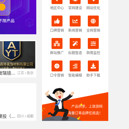
地区中心
官网建设
网站优化
口碑营销
新闻营销
全网营销
群站推广
标题智造
舆情监控
湖北省腾冠畅实业贸易有限公司
湖北 / 武汉
口令营销
智能编辑
助手下载
产品供求，上旅游网
海量订单品牌任挑选！
湖南自由家装饰工程有限公司
湖南 / 湘潭