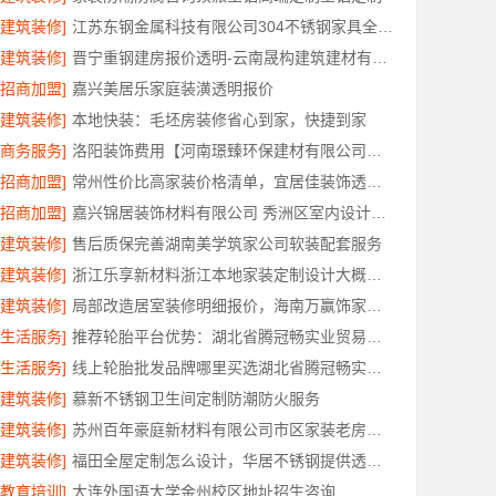
[建筑装修]
江苏东钢金属科技有限公司304不锈钢家具全国工厂地址
[建筑装修]
晋宁重钢建房报价透明-云南晟构建筑建材有限公司
[招商加盟]
嘉兴美居乐家庭装潢透明报价
[建筑装修]
本地快装：毛坯房装修省心到家，快捷到家
[商务服务]
洛阳装饰费用【河南璟臻环保建材有限公司】透明报价省心装修
[招商加盟]
常州性价比高家装价格清单，宜居佳装饰透明报价
[招商加盟]
嘉兴锦居装饰材料有限公司 秀洲区室内设计哪家好旧房翻新
[建筑装修]
售后质保完善湖南美学筑家公司软装配套服务
[建筑装修]
浙江乐享新材料浙江本地家装定制设计大概报价
[建筑装修]
局部改造居室装修明细报价，海南万赢饰家新型建筑材料有限公司
[生活服务]
推荐轮胎平台优势：湖北省腾冠畅实业贸易有限公司正品直供
[生活服务]
线上轮胎批发品牌哪里买选湖北省腾冠畅实业贸易有限公司
[建筑装修]
慕新不锈钢卫生间定制防潮防火服务
[建筑装修]
苏州百年豪庭新材料有限公司市区家装老房翻新报价
[建筑装修]
福田全屋定制怎么设计，华居不锈钢提供透明方案
[教育培训]
大连外国语大学金州校区地址招生咨询