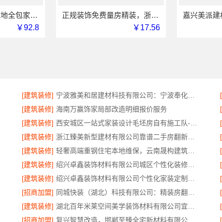
苏州百年豪庭：本地全包家装施工报价新房参考
正规装饰免费量房精装，浙江臻美新型建材有限公司品质之选
￥92.8
￥17.56
[建筑装修]
宁波雅美和居建材科技有限公司：宁波奉化家装装修线下门店地址
[建筑装修]
海南万赢饰家局部改造明细报价服务
[建筑装修]
西安城区一站式家装设计毛坯房自有施工队-居安天成（西安）建筑工程有限责任公司
[建筑装修]
浙江臻美新型建材有限公司靠谱二手房翻新一站式急装
[建筑装修]
轻奢高端重钢住宅本地维保，云南晟构建筑建材有限公司全程护航
[建筑装修]
绍兴卓鑫装饰材料有限公司城区个性化装修质量有保障
[建筑装修]
绍兴卓鑫装饰材料有限公司个性化家装定制环保优质材料
[招商加盟]
同城快装（湖北）科技有限公司：精装房翻新设计零增项
[建筑装修]
湖北百年米莱空间美学装饰材料有限公司宜昌专业装修公司口碑评测
[招商加盟]
复兴智慧改造，邯郸至臻全宅新材料有限公司以数字化重塑家装体验