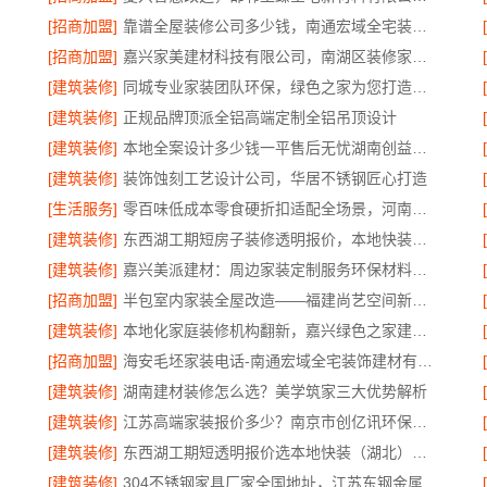
[招商加盟]
靠谱全屋装修公司多少钱，南通宏域全宅装饰建材有限公司免费报价
[招商加盟]
嘉兴家美建材科技有限公司，南湖区装修家居专业
[建筑装修]
同城专业家装团队环保，绿色之家为您打造健康家
[建筑装修]
正规品牌顶派全铝高端定制全铝吊顶设计
[建筑装修]
本地全案设计多少钱一平售后无忧湖南创益讯建筑有限公司省心装修
[建筑装修]
装饰蚀刻工艺设计公司，华居不锈钢匠心打造
[生活服务]
零百味低成本零食硬折扣适配全场景，河南零百味供应链有限公司
[建筑装修]
东西湖工期短房子装修透明报价，本地快装主材源头直供
[建筑装修]
嘉兴美派建材：周边家装定制服务环保材料推荐
[招商加盟]
半包室内家装全屋改造——福建尚艺空间新材料科技有限公司
[建筑装修]
本地化家庭装修机构翻新，嘉兴绿色之家建材科技
[招商加盟]
海安毛坯家装电话-南通宏域全宅装饰建材有限公司
[建筑装修]
湖南建材装修怎么选？美学筑家三大优势解析
[建筑装修]
江苏高端家装报价多少？南京市创亿讯环保装修透明价
[建筑装修]
东西湖工期短透明报价选本地快装（湖北）科技
[建筑装修]
304不锈钢家具厂家全国地址，江苏东钢金属科技有限公司