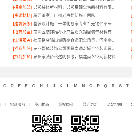
[招商加盟]
邯郸装修新材料：邯郸至臻全宅新材料有限公司革新行业施工标准
[资源材料]
精匠饰家，广州老房翻新施工团队
[建筑装修]
基装设计施工一体化哪家专业？无锡亿莱居装饰工程材料有限公司优选
[招商加盟]
南湖区装饰推荐小户型嘉兴锦居装饰材料有限公司
[生活服务]
社区整店输出量贩零食适配全场景，河南零百味供应链有限公司扶持加盟
[招商加盟]
专业整体装饰公司预算南通宏域全宅装饰建材精准算
公司
[招商加盟]
泉州家装价格透明参考，福建尚艺空间新材料
C
D
E
F
G
H
I
J
K
L
M
N
O
P
Q
R
S
T
们
招商服务
使用协议
版权隐私
最近更新
网站地图