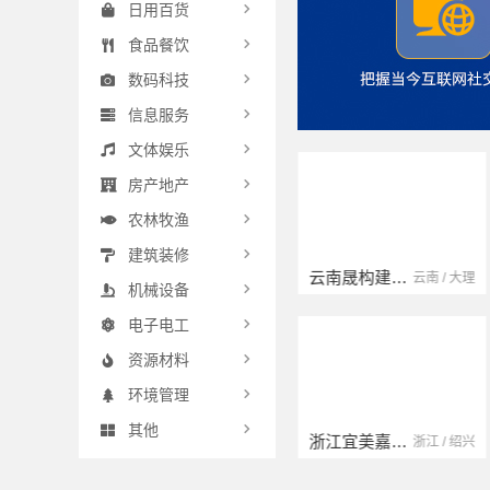
日用百货
食品餐饮
数码科技
信息服务
文体娱乐
房产地产
农林牧渔
建筑装修
云南晟构建筑建材有限公司
浙江臻美新型建材有限公司
江苏 / 扬州
云南 / 大理
浙江 / 绍兴
机械设备
电子电工
资源材料
环境管理
其他
浙江宜美嘉装饰工程有限公司
海南万赢饰家新型建筑材料有限公司
浙江 / 宁波
浙江 / 绍兴
海南 / 万宁