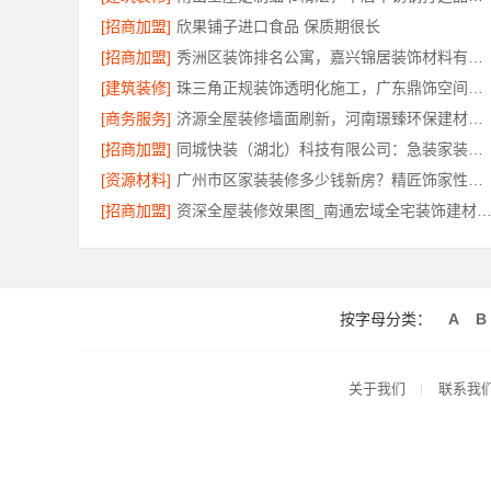
[招商加盟]
欣果铺子进口食品 保质期很长
[招商加盟]
秀洲区装饰排名公寓，嘉兴锦居装饰材料有限公司品质交付
[建筑装修]
珠三角正规装饰透明化施工，广东鼎饰空间装饰
[商务服务]
济源全屋装修墙面刷新，河南璟臻环保建材有限公司环保快装
[招商加盟]
同城快装（湖北）科技有限公司：急装家装报价省心透明无增项
[资源材料]
广州市区家装装修多少钱新房？精匠饰家性价比*
[招商加盟]
资深全屋装修效果图_南通宏域全宅装饰建材有限
按字母分类：
A
B
关于我们
联系我