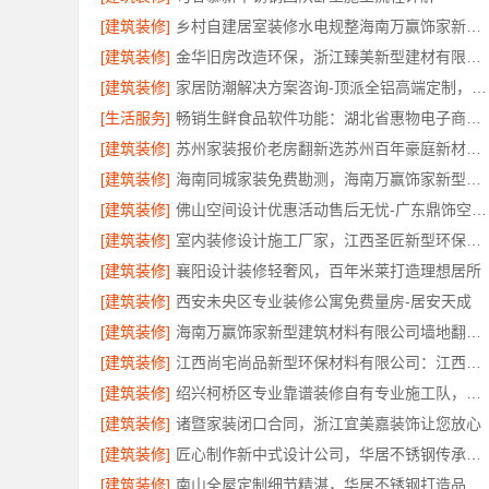
[建筑装修]
乡村自建居室装修水电规整海南万赢饰家新型建筑材料有限公司
[建筑装修]
金华旧房改造环保，浙江臻美新型建材有限公司让家更安心
[建筑装修]
家居防潮解决方案咨询-顶派全铝高端定制，全铝厨卫专属方案
[生活服务]
畅销生鲜食品软件功能：湖北省惠物电子商务有限公司
[建筑装修]
苏州家装报价老房翻新选苏州百年豪庭新材料有限公司
[建筑装修]
海南同城家装免费勘测，海南万赢饰家新型建筑材料有限公司
[建筑装修]
佛山空间设计优惠活动售后无忧-广东鼎饰空间装饰工程有限公司
[建筑装修]
室内装修设计施工厂家，江西圣匠新型环保材料有限公司专业高效
[建筑装修]
襄阳设计装修轻奢风，百年米莱打造理想居所
[建筑装修]
西安未央区专业装修公寓免费量房-居安天成
[建筑装修]
海南万赢饰家新型建筑材料有限公司墙地翻新专业施工
[建筑装修]
江西尚宅尚品新型环保材料有限公司：江西全屋定制简欧专业公司
[建筑装修]
绍兴柯桥区专业靠谱装修自有专业施工队，绍兴卓鑫装饰材料有限公司
[建筑装修]
诸暨家装闭口合同，浙江宜美嘉装饰让您放心
[建筑装修]
匠心制作新中式设计公司，华居不锈钢传承东方美学
[建筑装修]
南山全屋定制细节精湛，华居不锈钢打造品质家居