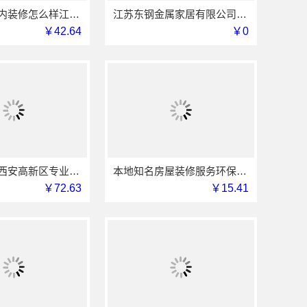
国内专业室内装修怎么样江西圣匠新型环保材料有限公司
江苏东钢金属家居有限公司屏风隔断艺术漆价格
￥42.64
￥0
居安天成：西安高新区专业家装设计，刚需房售后完善
本地知名房屋装修服务环保，嘉兴绿色之家建材科技有限公司绿色施工
￥72.63
￥15.41