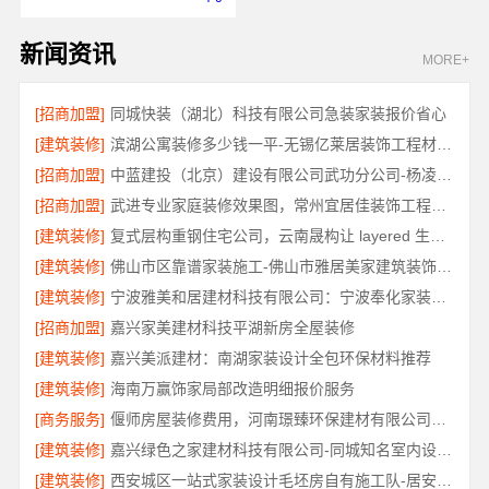
新闻资讯
MORE+
[招商加盟]
同城快装（湖北）科技有限公司急装家装报价省心
[建筑装修]
滨湖公寓装修多少钱一平-无锡亿莱居装饰工程材料有限公司
[招商加盟]
中蓝建投（北京）建设有限公司武功分公司-杨凌全包十大品牌
[招商加盟]
武进专业家庭装修效果图，常州宜居佳装饰工程有限公司精心打造
[建筑装修]
复式层构重钢住宅公司，云南晟构让 layered 生活更具品质
[建筑装修]
佛山市区靠谱家装施工-佛山市雅居美家建筑装饰工程有限公司
[建筑装修]
宁波雅美和居建材科技有限公司：宁波奉化家装装修线下门店地址
[招商加盟]
嘉兴家美建材科技平湖新房全屋装修
[建筑装修]
嘉兴美派建材：南湖家装设计全包环保材料推荐
[建筑装修]
海南万赢饰家局部改造明细报价服务
[商务服务]
偃师房屋装修费用，河南璟臻环保建材有限公司源头直供性价比高
[建筑装修]
嘉兴绿色之家建材科技有限公司-同城知名室内设计团队高端
[建筑装修]
西安城区一站式家装设计毛坯房自有施工队-居安天成（西安）建筑工程有限责任公司