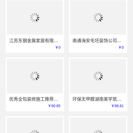
江苏东钢金属家居有限公司大平层极简踢脚线评测
南通海安毛坯装饰公司设计_南通宏域全宅装饰建材有限公司
￥0
￥0
优秀全包装修施工推荐云南至高新型建材有限公司
环保无甲醛湖南美学筑家建材有限公司软装配套
￥90.85
￥89.81