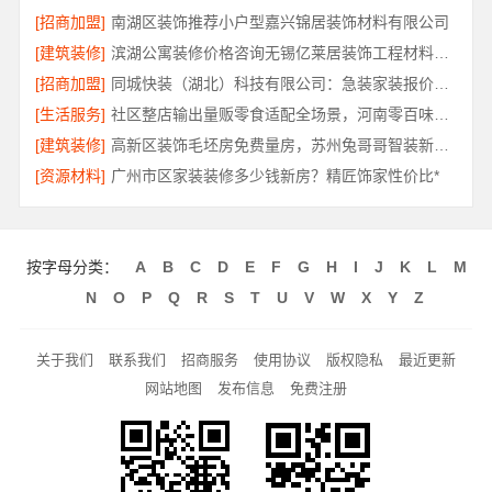
[招商加盟]
南湖区装饰推荐小户型嘉兴锦居装饰材料有限公司
[建筑装修]
滨湖公寓装修价格咨询无锡亿莱居装饰工程材料有限公司
[招商加盟]
同城快装（湖北）科技有限公司：急装家装报价省心透明无增项
[生活服务]
社区整店输出量贩零食适配全场景，河南零百味供应链有限公司扶持加盟
[建筑装修]
高新区装饰毛坯房免费量房，苏州兔哥哥智装新材料有限公司
[资源材料]
广州市区家装装修多少钱新房？精匠饰家性价比*
按字母分类：
A
B
C
D
E
F
G
H
I
J
K
L
M
N
O
P
Q
R
S
T
U
V
W
X
Y
Z
关于我们
联系我们
招商服务
使用协议
版权隐私
最近更新
网站地图
发布信息
免费注册