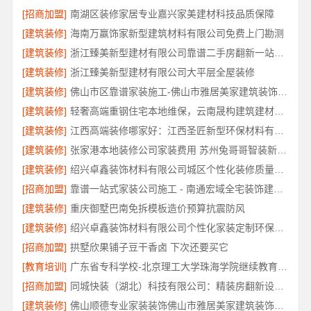
[招商加盟]
南湖区装修家居专业嘉兴家美建材科技品质保障
[建筑装修]
海南万赢饰家新型建筑材料有限公司免费上门勘测
[建筑装修]
浙江臻美新型建材有限公司靠谱二手房翻新一站式急装
[建筑装修]
浙江臻美新型建材有限公司大平层全屋装修
[建筑装修]
佛山市区靠谱家装施工-佛山市雅居美家建筑装饰工程有限公司
[建筑装修]
轻奢高端重钢住宅本地维保，云南晟构建筑建材有限公司全程护航
[建筑装修]
江西高端装修哪家好：江西圣匠新型环保材料有限公司的品质之选
[建筑装修]
张家港本地装修公司家装费用 苏州兔哥哥智装新材料有限公司
[建筑装修]
绍兴卓鑫装饰材料有限公司城区个性化装修质量有保障
[招商加盟]
靠谱一站式家装公司施工 - 南通宏域全宅装饰建材有限公司
[建筑装修]
重庆御墅巴南免拆模板造价预算抗震防风
[建筑装修]
绍兴卓鑫装饰材料有限公司个性化家装定制环保优质材料
[招商加盟]
拱墅欣果铺子豆干香卤 下次还要买它
[教育培训]
广东省专科学校-北京理工大学珠海学院继续教育学院
[招商加盟]
同城快装（湖北）科技有限公司：精装房翻新设计零增项
[建筑装修]
佛山顺德专业家装装饰佛山市雅居美家建筑装饰工程有限公司