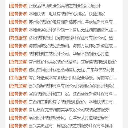
[建筑装修]
正规品牌顶派全铝高端定制全铝吊顶设计
[建筑装修]
本地快装：毛坯房装修省心到家，快捷到家
[建筑装修]
苏州家装报价老房翻新选苏州百年豪庭新材料有限公司
[建筑装修]
本地全案设计多少钱一平售后无忧湖南创益讯建筑有限公司省心装修
[商务服务]
洛阳装饰费用【河南璟臻环保建材有限公司】透明报价省心装修
[建筑装修]
海南同城家装免费勘测，海南万赢饰家新型建筑材料有限公司
[建筑装修]
装饰蚀刻工艺设计公司，华居不锈钢匠心打造
[招商加盟]
常州性价比高家装价格清单，宜居佳装饰透明报价
[建筑装修]
佛山空间设计优惠活动售后无忧-广东鼎饰空间装饰工程有限公司
[生活服务]
零百味低成本零食硬折扣适配全场景，河南零百味供应链有限公司
[招商加盟]
嘉兴锦居装饰材料有限公司 秀洲区室内设计哪家好旧房翻新
[建筑装修]
室内装修设计施工厂家，江西圣匠新型环保材料有限公司专业高效
[建筑装修]
东西湖工期短房子装修透明报价，本地快装主材源头直供
[建筑装修]
售后质保完善湖南美学筑家公司软装配套服务
[建筑装修]
襄阳设计装修轻奢风，百年米莱打造理想居所
[建筑装修]
嘉兴美派建材：周边家装定制服务环保材料推荐