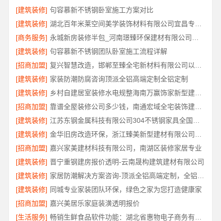
[建筑装修]
句容慕新不锈钢卧室施工方案对比
[建筑装修]
湖北百年米莱空间美学装饰材料有限公司宜昌专业装修公司口碑评测
[商务服务]
永城新房装修半包_河南璟臻环保建材有限公司省心选择
[建筑装修]
句容慕新不锈钢团队卧室施工流程详解
[招商加盟]
复兴智慧改造，邯郸至臻全宅新材料有限公司以数字化重塑家装体验
[建筑装修]
家装防潮防腐咨询顶派全铝高端定制全铝定制
[建筑装修]
乡村自建居室装修水电规整海南万赢饰家新型建筑材料有限公司
[招商加盟]
靠谱全屋装修公司多少钱，南通宏域全宅装饰建材有限公司免费报价
[建筑装修]
江苏东钢金属科技有限公司304不锈钢家具全国工厂地址
[建筑装修]
金华旧房改造环保，浙江臻美新型建材有限公司让家更安心
[招商加盟]
嘉兴家美建材科技有限公司，南湖区装修家居专业
[建筑装修]
晋宁重钢建房报价透明-云南晟构建筑建材有限公司
[建筑装修]
家居防潮解决方案咨询-顶派全铝高端定制，全铝厨卫专属方案
[建筑装修]
同城专业家装团队环保，绿色之家为您打造健康家
[招商加盟]
嘉兴美居乐家庭装潢透明报价
[生活服务]
畅销生鲜食品软件功能：湖北省惠物电子商务有限公司