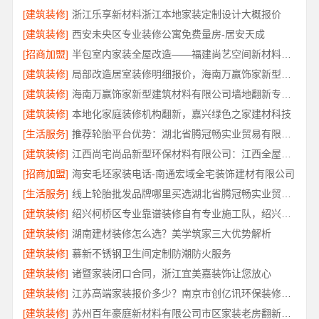
[建筑装修]
浙江乐享新材料浙江本地家装定制设计大概报价
[建筑装修]
西安未央区专业装修公寓免费量房-居安天成
[招商加盟]
半包室内家装全屋改造——福建尚艺空间新材料科技有限公司
[建筑装修]
局部改造居室装修明细报价，海南万赢饰家新型建筑材料有限公司
[建筑装修]
海南万赢饰家新型建筑材料有限公司墙地翻新专业施工
[建筑装修]
本地化家庭装修机构翻新，嘉兴绿色之家建材科技
[生活服务]
推荐轮胎平台优势：湖北省腾冠畅实业贸易有限公司正品直供
[建筑装修]
江西尚宅尚品新型环保材料有限公司：江西全屋定制简欧专业公司
[招商加盟]
海安毛坯家装电话-南通宏域全宅装饰建材有限公司
[生活服务]
线上轮胎批发品牌哪里买选湖北省腾冠畅实业贸易有限公司
[建筑装修]
绍兴柯桥区专业靠谱装修自有专业施工队，绍兴卓鑫装饰材料有限公司
[建筑装修]
湖南建材装修怎么选？美学筑家三大优势解析
[建筑装修]
慕新不锈钢卫生间定制防潮防火服务
[建筑装修]
诸暨家装闭口合同，浙江宜美嘉装饰让您放心
[建筑装修]
江苏高端家装报价多少？南京市创亿讯环保装修透明价
[建筑装修]
苏州百年豪庭新材料有限公司市区家装老房翻新报价