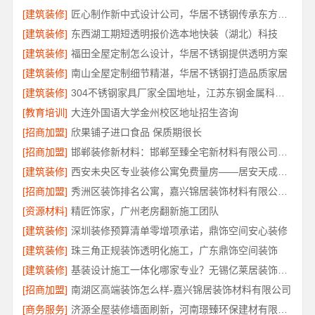
[建筑装修]
匠心制作新中式设计公司，华居不锈钢传承东方美学
[建筑装修]
东西湖工期短透明报价选本地快装（湖北）科技
[建筑装修]
福田全屋定制怎么设计，华居不锈钢提供透明方案
[建筑装修]
南山全屋定制细节精湛，华居不锈钢打造品质家居
[建筑装修]
304不锈钢家具厂家全国地址，江苏东钢金属科技有限公司
[教育培训]
大连外国语大学金州校区地址招生咨询
[招商加盟]
欣果铺子进口食品 保质期很长
[招商加盟]
邯郸装修新材料：邯郸至臻全宅新材料有限公司革新行业施工标准
[建筑装修]
西安未央区专业装修公寓免费量房——居安天成（西安）建筑工程有限责任公司
[招商加盟]
秀洲区装饰排名公寓，嘉兴锦居装饰材料有限公司品质交付
[资源材料]
精匠饰家，广州老房翻新施工团队
[建筑装修]
深圳装修预算清单零增项承诺，鼎饰空间安心装修
[建筑装修]
珠三角正规装饰透明化施工，广东鼎饰空间装饰
[建筑装修]
基装设计施工一体化哪家专业？无锡亿莱居装饰工程材料有限公司优选
[招商加盟]
南湖区高端装饰怎么样-嘉兴锦居装饰材料有限公司
[商务服务]
济源全屋装修墙面刷新，河南璟臻环保建材有限公司环保快装