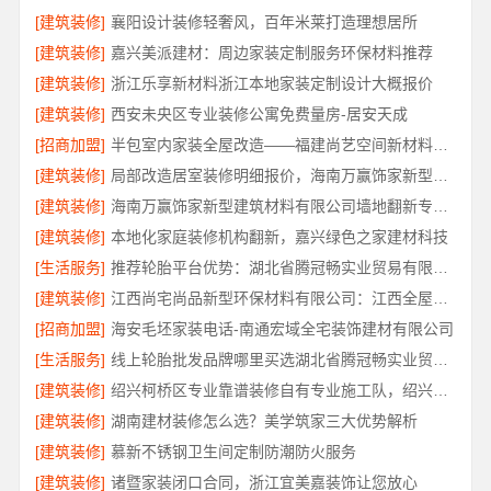
[建筑装修]
襄阳设计装修轻奢风，百年米莱打造理想居所
[建筑装修]
嘉兴美派建材：周边家装定制服务环保材料推荐
[建筑装修]
浙江乐享新材料浙江本地家装定制设计大概报价
[建筑装修]
西安未央区专业装修公寓免费量房-居安天成
[招商加盟]
半包室内家装全屋改造——福建尚艺空间新材料科技有限公司
[建筑装修]
局部改造居室装修明细报价，海南万赢饰家新型建筑材料有限公司
[建筑装修]
海南万赢饰家新型建筑材料有限公司墙地翻新专业施工
[建筑装修]
本地化家庭装修机构翻新，嘉兴绿色之家建材科技
[生活服务]
推荐轮胎平台优势：湖北省腾冠畅实业贸易有限公司正品直供
[建筑装修]
江西尚宅尚品新型环保材料有限公司：江西全屋定制简欧专业公司
[招商加盟]
海安毛坯家装电话-南通宏域全宅装饰建材有限公司
[生活服务]
线上轮胎批发品牌哪里买选湖北省腾冠畅实业贸易有限公司
[建筑装修]
绍兴柯桥区专业靠谱装修自有专业施工队，绍兴卓鑫装饰材料有限公司
[建筑装修]
湖南建材装修怎么选？美学筑家三大优势解析
[建筑装修]
慕新不锈钢卫生间定制防潮防火服务
[建筑装修]
诸暨家装闭口合同，浙江宜美嘉装饰让您放心