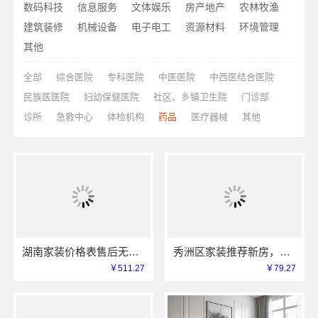
数码科技
信息服务
文体娱乐
房产地产
农林牧渔
建筑装修
机械设备
电子电工
资源材料
环境管理
其他
全部
综合医院
专科医院
中医医院
中西医结合医院
民族医医院
妇幼保健医院
社区、乡镇卫生院
门诊部
诊所
急救中心
体检机构
药品
医疗器械
其他
湖南家装价格表售后无忧，湖南创益讯建筑有限公司
秀洲区家装推荐新房，嘉兴锦居装饰材料有限公司
￥511.27
￥79.27