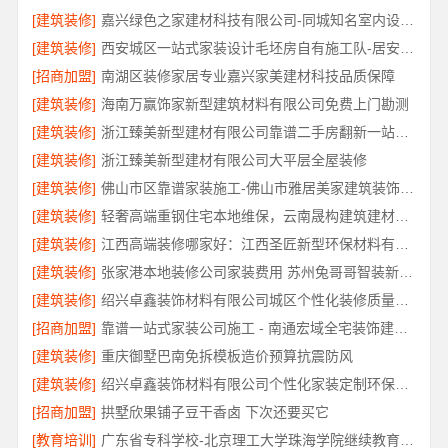
[建筑装修]
嘉兴绿色之家建材科技有限公司-同城知名室内设计团队高端
[建筑装修]
西安城区一站式家装设计毛坯房自有施工队-居安天成（西安）建筑工程有限责任公司
[招商加盟]
南湖区装修家居专业嘉兴家美建材科技品质保障
[建筑装修]
海南万赢饰家新型建筑材料有限公司免费上门勘测
[建筑装修]
浙江臻美新型建材有限公司靠谱二手房翻新一站式急装
[建筑装修]
浙江臻美新型建材有限公司大平层全屋装修
[建筑装修]
佛山市区靠谱家装施工-佛山市雅居美家建筑装饰工程有限公司
[建筑装修]
轻奢高端重钢住宅本地维保，云南晟构建筑建材有限公司全程护航
[建筑装修]
江西高端装修哪家好：江西圣匠新型环保材料有限公司的品质之选
[建筑装修]
张家港本地装修公司家装费用 苏州兔哥哥智装新材料有限公司
[建筑装修]
绍兴卓鑫装饰材料有限公司城区个性化装修质量有保障
[招商加盟]
靠谱一站式家装公司施工 - 南通宏域全宅装饰建材有限公司
[建筑装修]
重庆御墅巴南免拆模板造价预算抗震防风
[建筑装修]
绍兴卓鑫装饰材料有限公司个性化家装定制环保优质材料
[招商加盟]
拱墅欣果铺子豆干香卤 下次还要买它
[教育培训]
广东省专科学校-北京理工大学珠海学院继续教育学院