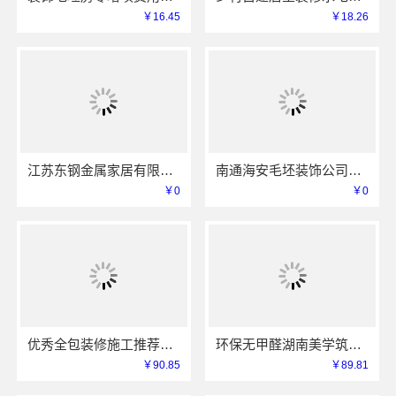
￥16.45
￥18.26
江苏东钢金属家居有限公司大平层极简踢脚线评测
南通海安毛坯装饰公司设计_南通宏域全宅装饰建材有限公司
￥0
￥0
优秀全包装修施工推荐云南至高新型建材有限公司
环保无甲醛湖南美学筑家建材有限公司软装配套
￥90.85
￥89.81