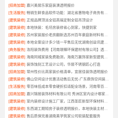
[招商加盟]
嘉兴美居乐家庭装潢透明报价
[生活服务]
畅销生鲜食品软件功能：湖北省惠物电子商务有限公司
[建筑装修]
正规品牌顶派全铝高端定制全铝吊顶设计
[建筑装修]
本地快装：毛坯房装修省心到家，快捷到家
[建筑装修]
苏州家装报价老房翻新选苏州百年豪庭新材料有限公司
[建筑装修]
本地全案设计多少钱一平售后无忧湖南创益讯建筑有限公司省心装修
[商务服务]
洛阳装饰费用【河南璟臻环保建材有限公司】透明报价省心装修
[建筑装修]
海南同城家装免费勘测，海南万赢饰家新型建筑材料有限公司
[建筑装修]
装饰蚀刻工艺设计公司，华居不锈钢匠心打造
[招商加盟]
常州性价比高家装价格清单，宜居佳装饰透明报价
[建筑装修]
佛山空间设计优惠活动售后无忧-广东鼎饰空间装饰工程有限公司
[生活服务]
零百味低成本零食硬折扣适配全场景，河南零百味供应链有限公司
[招商加盟]
嘉兴锦居装饰材料有限公司 秀洲区室内设计哪家好旧房翻新
[建筑装修]
室内装修设计施工厂家，江西圣匠新型环保材料有限公司专业高效
[建筑装修]
东西湖工期短房子装修透明报价，本地快装主材源头直供
[建筑装修]
售后质保完善湖南美学筑家公司软装配套服务