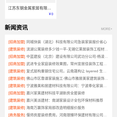
江苏东钢金属家居有限公司屏风隔断艺术漆价格
￥0
新闻资讯
MORE+
[招商加盟]
同城快装（湖北）科技有限公司急装家装报价省心
[建筑装修]
滨湖公寓装修多少钱一平-无锡亿莱居装饰工程材料有限公司
[招商加盟]
中蓝建投（北京）建设有限公司武功分公司-杨凌全包十大品牌
[招商加盟]
武进专业家庭装修效果图，常州宜居佳装饰工程有限公司精心打造
[建筑装修]
复式层构重钢住宅公司，云南晟构让 layered 生活更具品质
[建筑装修]
佛山市区靠谱家装施工-佛山市雅居美家建筑装饰工程有限公司
[建筑装修]
宁波雅美和居建材科技有限公司：宁波奉化家装装修线下门店地址
[招商加盟]
嘉兴家美建材科技平湖新房全屋装修
[建筑装修]
嘉兴美派建材：南湖家装设计全包环保材料推荐
[建筑装修]
海南万赢饰家局部改造明细报价服务
[商务服务]
偃师房屋装修费用，河南璟臻环保建材有限公司源头直供性价比高