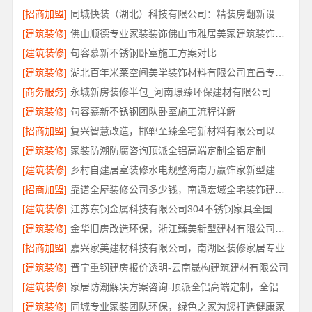
[招商加盟]
同城快装（湖北）科技有限公司：精装房翻新设计零增项
[建筑装修]
佛山顺德专业家装装饰佛山市雅居美家建筑装饰工程有限公司
[建筑装修]
句容慕新不锈钢卧室施工方案对比
[建筑装修]
湖北百年米莱空间美学装饰材料有限公司宜昌专业装修公司口碑评测
[商务服务]
永城新房装修半包_河南璟臻环保建材有限公司省心选择
[建筑装修]
句容慕新不锈钢团队卧室施工流程详解
[招商加盟]
复兴智慧改造，邯郸至臻全宅新材料有限公司以数字化重塑家装体验
[建筑装修]
家装防潮防腐咨询顶派全铝高端定制全铝定制
[建筑装修]
乡村自建居室装修水电规整海南万赢饰家新型建筑材料有限公司
[招商加盟]
靠谱全屋装修公司多少钱，南通宏域全宅装饰建材有限公司免费报价
[建筑装修]
江苏东钢金属科技有限公司304不锈钢家具全国工厂地址
[建筑装修]
金华旧房改造环保，浙江臻美新型建材有限公司让家更安心
[招商加盟]
嘉兴家美建材科技有限公司，南湖区装修家居专业
[建筑装修]
晋宁重钢建房报价透明-云南晟构建筑建材有限公司
[建筑装修]
家居防潮解决方案咨询-顶派全铝高端定制，全铝厨卫专属方案
[建筑装修]
同城专业家装团队环保，绿色之家为您打造健康家