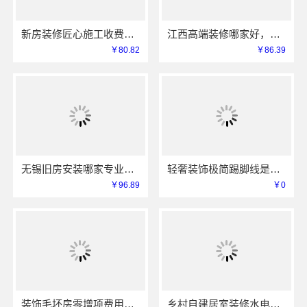
新房装修匠心施工收费多少，嘉兴美居乐建材科技有限公司
江西高端装修哪家好，江西圣匠新型环保材料有限公司专业推荐
￥80.82
￥86.39
无锡旧房安装哪家专业？无锡亿莱居装饰工程材料有限公司经验丰富
轻奢装饰极简踢脚线是什么-江苏东钢金属家居材质解析
￥96.89
￥0
装饰毛坯房零增项费用承诺-苏州兔哥哥智装新材料有限公司明码标价
乡村自建居室装修水电规整海南万赢饰家新型建筑材料有限公