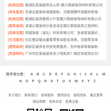
[招商加盟]
南湖区高端装饰怎么样-嘉兴锦居装饰材料有限公司
[商务服务]
济源全屋装修墙面刷新，河南璟臻环保建材有限公司环保快装
[招商加盟]
南湖区装饰推荐小户型嘉兴锦居装饰材料有限公司
[建筑装修]
滨湖公寓装修价格咨询无锡亿莱居装饰工程材料有限公司
[招商加盟]
同城快装（湖北）科技有限公司：急装家装报价省心透明无增项
[生活服务]
社区整店输出量贩零食适配全场景，河南零百味供应链有限公司扶持加盟
[建筑装修]
高新区装饰毛坯房免费量房，苏州兔哥哥智装新材料有限公司
[资源材料]
广州市区家装装修多少钱新房？精匠饰家性价比*
按字母分类：
A
B
C
D
E
F
G
H
I
J
K
L
M
N
O
P
Q
R
S
T
U
V
W
X
Y
Z
关于我们
联系我们
招商服务
使用协议
版权隐私
最近更新
网站地图
发布信息
免费注册