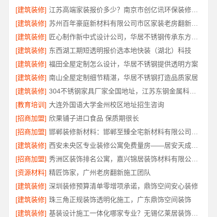
[建筑装修]
江苏高端家装报价多少？南京市创亿讯环保装修透明价
[建筑装修]
苏州百年豪庭新材料有限公司市区家装老房翻新报价
[建筑装修]
匠心制作新中式设计公司，华居不锈钢传承东方美学
[建筑装修]
东西湖工期短透明报价选本地快装（湖北）科技
[建筑装修]
福田全屋定制怎么设计，华居不锈钢提供透明方案
[建筑装修]
南山全屋定制细节精湛，华居不锈钢打造品质家居
[建筑装修]
304不锈钢家具厂家全国地址，江苏东钢金属科技有限公司
[教育培训]
大连外国语大学金州校区地址招生咨询
[招商加盟]
欣果铺子进口食品 保质期很长
[招商加盟]
邯郸装修新材料：邯郸至臻全宅新材料有限公司革新行业施工标准
[建筑装修]
西安未央区专业装修公寓免费量房——居安天成（西安）建筑工程有限责任公司
[招商加盟]
秀洲区装饰排名公寓，嘉兴锦居装饰材料有限公司品质交付
[资源材料]
精匠饰家，广州老房翻新施工团队
[建筑装修]
深圳装修预算清单零增项承诺，鼎饰空间安心装修
[建筑装修]
珠三角正规装饰透明化施工，广东鼎饰空间装饰
[建筑装修]
基装设计施工一体化哪家专业？无锡亿莱居装饰工程材料有限公司优选