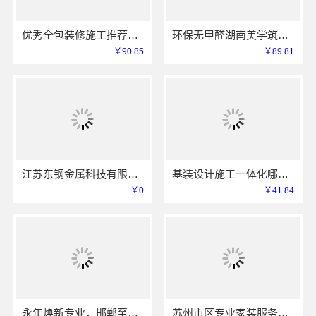
优秀全包装修施工推荐云南至高新型建材有限公司
环保无甲醛湖南美学筑家建材有限公司软装配套
￥90.85
￥89.81
江苏东钢金属科技有限公司不锈钢衣柜定制工厂联系电话
基装设计施工一体化哪家专业？亿莱居装饰工程材料有限公司可靠
￥0
￥41.84
永年焕新专业，邯郸至臻全宅新材料有限公司为您省心
苏州市区专业家装服务报价老房翻新，苏州百年豪庭新材料有限公司