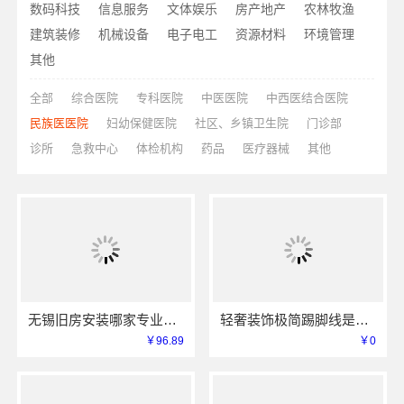
数码科技
信息服务
文体娱乐
房产地产
农林牧渔
建筑装修
机械设备
电子电工
资源材料
环境管理
其他
全部
综合医院
专科医院
中医医院
中西医结合医院
民族医医院
妇幼保健医院
社区、乡镇卫生院
门诊部
诊所
急救中心
体检机构
药品
医疗器械
其他
无锡旧房安装哪家专业？无锡亿莱居装饰工程材料有限公司经验丰富
轻奢装饰极简踢脚线是什么-江苏东钢金属家居材质解析
￥96.89
￥0