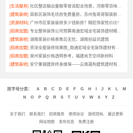
[生活服务]
社区整店输出量贩零食适配全场景，河南零百味供应链有限公司扶持加盟
[建筑装修]
高新区装饰毛坯房免费量房，苏州兔哥哥智装新材料有限公司
[资源材料]
广州市区家装装修多少钱新房？精匠饰家性价比*
[招商加盟]
专业整体装饰公司预算南通宏域全宅装饰建材精准算
[建筑装修]
湖南家装价格表售后无忧，湖南创益讯建筑
[招商加盟]
资深全屋装修效果图_南通宏域全宅装饰建材有限公司
[招商加盟]
泉州家装价格透明参考，福建尚艺空间新材料
[建筑装修]
安宁重钢建房终身维保——云南晟构建筑建材有限公司护航
按字母分类：
A
B
C
D
E
F
G
H
I
J
K
L
M
N
O
P
Q
R
S
T
U
V
W
X
Y
Z
关于我们
联系我们
招商服务
使用协议
版权隐私
最近更新
网站地图
发布信息
免费注册