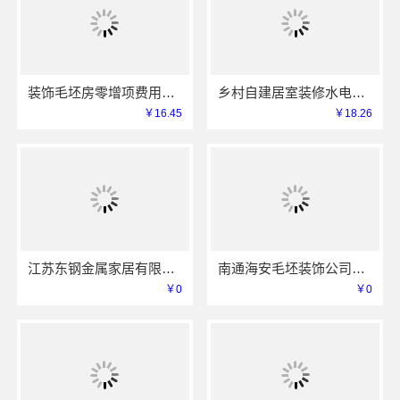
装饰毛坯房零增项费用承诺-苏州兔哥哥智装新材料有限公司明码标价
乡村自建居室装修水电规整海南万赢饰家新型建筑材料有限公
￥16.45
￥18.26
江苏东钢金属家居有限公司大平层极简踢脚线评测
南通海安毛坯装饰公司设计_南通宏域全宅装饰建材有限公司
￥0
￥0