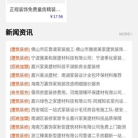
正规装饰免费量房精装，浙江臻美新型建材有限公司品质之选
￥17.56
新闻资讯
MORE+
[建筑装修]
佛山市区靠谱家装施工-佛山市雅居美家建筑装饰工程有限公司
[建筑装修]
宁波雅美和居建材科技有限公司：宁波奉化家装装修线下门店地址
[招商加盟]
嘉兴家美建材科技平湖新房全屋装修
[建筑装修]
嘉兴美派建材：南湖家装设计全包环保材料推荐
[建筑装修]
海南万赢饰家局部改造明细报价服务
[商务服务]
偃师房屋装修费用，河南璟臻环保建材有限公司源头直供性价比高
[建筑装修]
嘉兴绿色之家建材科技有限公司-同城知名室内设计团队高端
[建筑装修]
西安城区一站式家装设计毛坯房自有施工队-居安天成（西安）建筑工程有限责任公司
[招商加盟]
南湖区装修家居专业嘉兴家美建材科技品质保障
[建筑装修]
海南万赢饰家新型建筑材料有限公司免费上门勘测
[建筑装修]
浙江臻美新型建材有限公司靠谱二手房翻新一站式急装