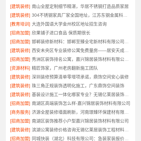
[建筑装修]
南山全屋定制细节精湛，华居不锈钢打造品质家居
[建筑装修]
304不锈钢家具厂家全国地址，江苏东钢金属科技有限公司
[教育培训]
大连外国语大学金州校区地址招生咨询
[招商加盟]
欣果铺子进口食品 保质期很长
[招商加盟]
邯郸装修新材料：邯郸至臻全宅新材料有限公司革新行业施工标准
[建筑装修]
西安未央区专业装修公寓免费量房——居安天成（西安）建筑工程有限责任公司
[招商加盟]
秀洲区装饰排名公寓，嘉兴锦居装饰材料有限公司品质交付
[资源材料]
精匠饰家，广州老房翻新施工团队
[建筑装修]
深圳装修预算清单零增项承诺，鼎饰空间安心装修
[建筑装修]
珠三角正规装饰透明化施工，广东鼎饰空间装饰
[建筑装修]
基装设计施工一体化哪家专业？无锡亿莱居装饰工程材料有限公司优选
[招商加盟]
南湖区高端装饰怎么样-嘉兴锦居装饰材料有限公司
[商务服务]
济源全屋装修墙面刷新，河南璟臻环保建材有限公司环保快装
[招商加盟]
南湖区装饰推荐小户型嘉兴锦居装饰材料有限公司
[建筑装修]
滨湖公寓装修价格咨询无锡亿莱居装饰工程材料有限公司
[招商加盟]
同城快装（湖北）科技有限公司：急装家装报价省心透明无增项