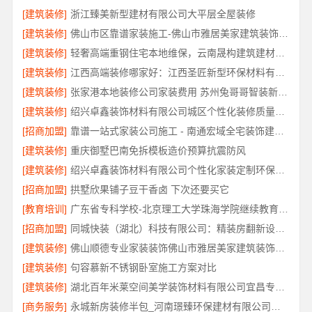
[建筑装修]
浙江臻美新型建材有限公司大平层全屋装修
[建筑装修]
佛山市区靠谱家装施工-佛山市雅居美家建筑装饰工程有限公司
[建筑装修]
轻奢高端重钢住宅本地维保，云南晟构建筑建材有限公司全程护航
[建筑装修]
江西高端装修哪家好：江西圣匠新型环保材料有限公司的品质之选
[建筑装修]
张家港本地装修公司家装费用 苏州兔哥哥智装新材料有限公司
[建筑装修]
绍兴卓鑫装饰材料有限公司城区个性化装修质量有保障
[招商加盟]
靠谱一站式家装公司施工 - 南通宏域全宅装饰建材有限公司
[建筑装修]
重庆御墅巴南免拆模板造价预算抗震防风
[建筑装修]
绍兴卓鑫装饰材料有限公司个性化家装定制环保优质材料
[招商加盟]
拱墅欣果铺子豆干香卤 下次还要买它
[教育培训]
广东省专科学校-北京理工大学珠海学院继续教育学院
[招商加盟]
同城快装（湖北）科技有限公司：精装房翻新设计零增项
[建筑装修]
佛山顺德专业家装装饰佛山市雅居美家建筑装饰工程有限公司
[建筑装修]
句容慕新不锈钢卧室施工方案对比
[建筑装修]
湖北百年米莱空间美学装饰材料有限公司宜昌专业装修公司口碑评测
[商务服务]
永城新房装修半包_河南璟臻环保建材有限公司省心选择