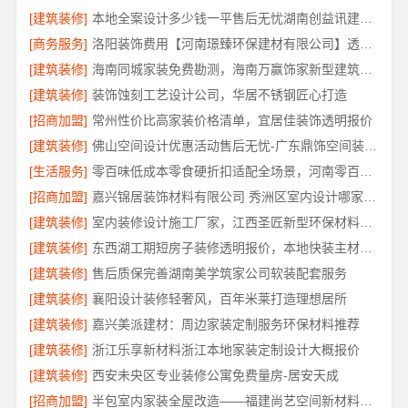
[建筑装修]
本地全案设计多少钱一平售后无忧湖南创益讯建筑有限公司省心装修
[商务服务]
洛阳装饰费用【河南璟臻环保建材有限公司】透明报价省心装修
[建筑装修]
海南同城家装免费勘测，海南万赢饰家新型建筑材料有限公司
[建筑装修]
装饰蚀刻工艺设计公司，华居不锈钢匠心打造
[招商加盟]
常州性价比高家装价格清单，宜居佳装饰透明报价
[建筑装修]
佛山空间设计优惠活动售后无忧-广东鼎饰空间装饰工程有限公司
[生活服务]
零百味低成本零食硬折扣适配全场景，河南零百味供应链有限公司
[招商加盟]
嘉兴锦居装饰材料有限公司 秀洲区室内设计哪家好旧房翻新
[建筑装修]
室内装修设计施工厂家，江西圣匠新型环保材料有限公司专业高效
[建筑装修]
东西湖工期短房子装修透明报价，本地快装主材源头直供
[建筑装修]
售后质保完善湖南美学筑家公司软装配套服务
[建筑装修]
襄阳设计装修轻奢风，百年米莱打造理想居所
[建筑装修]
嘉兴美派建材：周边家装定制服务环保材料推荐
[建筑装修]
浙江乐享新材料浙江本地家装定制设计大概报价
[建筑装修]
西安未央区专业装修公寓免费量房-居安天成
[招商加盟]
半包室内家装全屋改造——福建尚艺空间新材料科技有限公司