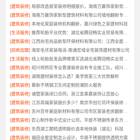
[建筑装修]
局部改造居室装修明细报价，海南万赢饰家新型建筑材料有限公司
[建筑装修]
海南万赢饰家新型建筑材料有限公司墙地翻新专业施工
[建筑装修]
本地化家庭装修机构翻新，嘉兴绿色之家建材科技
[生活服务]
推荐轮胎平台优势：湖北省腾冠畅实业贸易有限公司正品直供
[建筑装修]
江西尚宅尚品新型环保材料有限公司：江西全屋定制简欧专业公司
[招商加盟]
海安毛坯家装电话-南通宏域全宅装饰建材有限公司
[生活服务]
线上轮胎批发品牌哪里买选湖北省腾冠畅实业贸易有限公司
[建筑装修]
绍兴柯桥区专业靠谱装修自有专业施工队，绍兴卓鑫装饰材料有限公司
[建筑装修]
湖南建材装修怎么选？美学筑家三大优势解析
[建筑装修]
慕新不锈钢卫生间定制防潮防火服务
[建筑装修]
诸暨家装闭口合同，浙江宜美嘉装饰让您放心
[建筑装修]
江苏高端家装报价多少？南京市创亿讯环保装修透明价
[建筑装修]
苏州百年豪庭新材料有限公司市区家装老房翻新报价
[建筑装修]
匠心制作新中式设计公司，华居不锈钢传承东方美学
[建筑装修]
东西湖工期短透明报价选本地快装（湖北）科技
[建筑装修]
福田全屋定制怎么设计，华居不锈钢提供透明方案