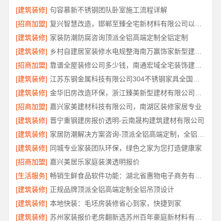
[建筑装修]
句容慕新不锈钢团队卧室施工流程详解
[招商加盟]
复兴智慧改造，邯郸至臻全宅新材料有限公司以数字化重塑家装体验
[建筑装修]
家装防潮防腐咨询顶派全铝高端定制全铝定制
[建筑装修]
乡村自建居室装修水电规整海南万赢饰家新型建筑材料有限公司
[招商加盟]
靠谱全屋装修公司多少钱，南通宏域全宅装饰建材有限公司免费报价
[建筑装修]
江苏东钢金属科技有限公司304不锈钢家具全国工厂地址
[建筑装修]
金华旧房改造环保，浙江臻美新型建材有限公司让家更安心
[招商加盟]
嘉兴家美建材科技有限公司，南湖区装修家居专业
[建筑装修]
晋宁重钢建房报价透明-云南晟构建筑建材有限公司
[建筑装修]
家居防潮解决方案咨询-顶派全铝高端定制，全铝厨卫专属方案
[建筑装修]
同城专业家装团队环保，绿色之家为您打造健康家
[招商加盟]
嘉兴美居乐家庭装潢透明报价
[生活服务]
畅销生鲜食品软件功能：湖北省惠物电子商务有限公司
[建筑装修]
正规品牌顶派全铝高端定制全铝吊顶设计
[建筑装修]
本地快装：毛坯房装修省心到家，快捷到家
[建筑装修]
苏州家装报价老房翻新选苏州百年豪庭新材料有限公司