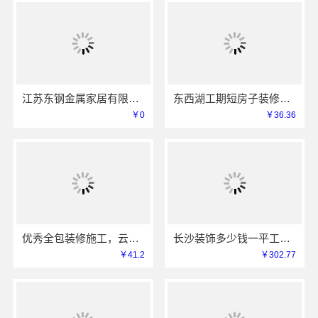
江苏东钢金属家居有限公司屏风隔断艺术漆价格
东西湖工期短房子装修透明报价本地快装（湖北）科技有限公司
￥0
￥36.36
优秀全包装修施工，云南至高新型建材有限公司标准化工艺保障
长沙装饰多少钱一平工期保障，湖南创益讯建筑有限公司
￥41.2
￥302.77