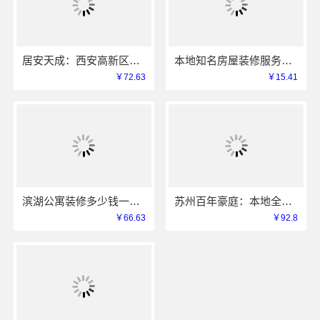
居安天成：西安高新区专业家装设计，刚需房售后完善
本地知名房屋装修服务环保，嘉兴绿色之家建材科技有限公司绿色施工
￥72.63
￥15.41
滨湖公寓装修多少钱一平？无锡亿莱居装饰工程材料有限公司透明报价
苏州百年豪庭：本地全包家装施工报价新房参考
￥66.63
￥92.8