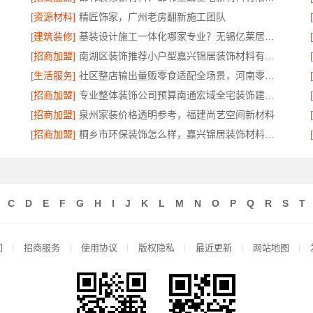
[资源材料]
精匠饰家，广州老房翻新施工团队
[建筑装修]
基装设计施工一体化哪家专业？无锡亿莱居装饰工程材料有限公司优选
[招商加盟]
南湖区装饰推荐小户型嘉兴锦居装饰材料有限公司
[生活服务]
社区整店输出量贩零食适配全场景，河南零百味供应链有限公司扶持加盟
[招商加盟]
专业整体装饰公司预算南通宏域全宅装饰建材精准算
公司
[招商加盟]
泉州家装价格透明参考，福建尚艺空间新材料
[招商加盟]
桐乡市环保装饰怎么样，嘉兴锦居装饰材料有限公司材料环保
C
D
E
F
G
H
I
J
K
L
M
N
O
P
Q
R
S
T
们
招商服务
使用协议
版权隐私
最近更新
网站地图