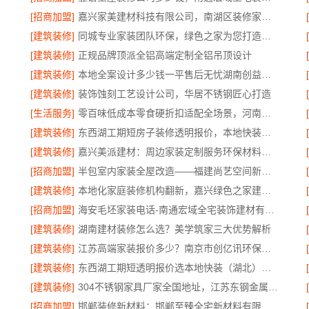
[招商加盟]
嘉兴家美建材科技有限公司，南湖区装修家居专业
[建筑装修]
同城专业家装团队环保，绿色之家为您打造健康家
[建筑装修]
正规品牌顶派全铝高端定制全铝吊顶设计
[建筑装修]
本地全案设计多少钱一平售后无忧湖南创益讯建筑有限公司省心装修
[建筑装修]
装饰蚀刻工艺设计公司，华居不锈钢匠心打造
[生活服务]
零百味低成本零食硬折扣适配全场景，河南零百味供应链有限公司
[建筑装修]
东西湖工期短房子装修透明报价，本地快装主材源头直供
[建筑装修]
嘉兴美派建材：周边家装定制服务环保材料推荐
[招商加盟]
半包室内家装全屋改造——福建尚艺空间新材料科技有限公司
[建筑装修]
本地化家庭装修机构翻新，嘉兴绿色之家建材科技
[招商加盟]
海安毛坯家装电话-南通宏域全宅装饰建材有限公司
[建筑装修]
湖南建材装修怎么选？美学筑家三大优势解析
[建筑装修]
江苏高端家装报价多少？南京市创亿讯环保装修透明价
[建筑装修]
东西湖工期短透明报价选本地快装（湖北）科技
[建筑装修]
304不锈钢家具厂家全国地址，江苏东钢金属科技有限公司
[招商加盟]
邯郸装修新材料：邯郸至臻全宅新材料有限公司革新行业施工标准