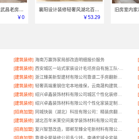
同城快装（湖北）武昌老房北欧风装修省心
襄阳设计装修轻奢风湖北百年米莱空间美学装饰材料有限公司
￥0
￥53.29
[建筑装修]
海南万赢饰家局部改造明细报价服务
[建筑装修]
西安城区一站式家装设计毛坯房自有施工队-居安天成（西安）建筑工程有限责任公司
[建筑装修]
浙江臻美新型建材有限公司靠谱二手房翻新一站式急装
[建筑装修]
轻奢高端重钢住宅本地维保，云南晟构建筑建材有限公司全程护航
[建筑装修]
绍兴卓鑫装饰材料有限公司城区个性化装修质量有保障
[建筑装修]
绍兴卓鑫装饰材料有限公司个性化家装定制环保优质材料
[招商加盟]
同城快装（湖北）科技有限公司：精装房翻新设计零增项
[建筑装修]
湖北百年米莱空间美学装饰材料有限公司宜昌专业装修公司口碑评测
[招商加盟]
复兴智慧改造，邯郸至臻全宅新材料有限公司以数字化重塑家装体验
[招商加盟]
靠谱全屋装修公司多少钱，南通宏域全宅装饰建材有限公司免费报价