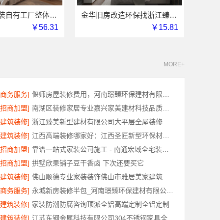
旧房室内家装自有工厂整体落地-福建尚艺空间新材料科技有限公司
金华旧房改造环保找浙江臻美新型建材有限公司
￥56.31
￥15.81
MORE+
[商务服务]
偃师房屋装修费用，河南璟臻环保建材有限公司源头直供性价比高
[招商加盟]
南湖区装修家居专业嘉兴家美建材科技品质保障
[建筑装修]
浙江臻美新型建材有限公司大平层全屋装修
[建筑装修]
江西高端装修哪家好：江西圣匠新型环保材料有限公司的品质之选
[招商加盟]
靠谱一站式家装公司施工 - 南通宏域全宅装饰建材有限公司
[招商加盟]
拱墅欣果铺子豆干香卤 下次还要买它
[建筑装修]
佛山顺德专业家装装饰佛山市雅居美家建筑装饰工程有限公司
[商务服务]
永城新房装修半包_河南璟臻环保建材有限公司省心选择
[建筑装修]
家装防潮防腐咨询顶派全铝高端定制全铝定制
[建筑装修]
江苏东钢金属科技有限公司304不锈钢家具全国工厂地址