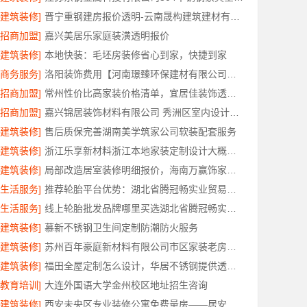
[建筑装修]
晋宁重钢建房报价透明-云南晟构建筑建材有限公司
[招商加盟]
嘉兴美居乐家庭装潢透明报价
[建筑装修]
本地快装：毛坯房装修省心到家，快捷到家
[商务服务]
洛阳装饰费用【河南璟臻环保建材有限公司】透明报价省心装修
[招商加盟]
常州性价比高家装价格清单，宜居佳装饰透明报价
[招商加盟]
嘉兴锦居装饰材料有限公司 秀洲区室内设计哪家好旧房翻新
[建筑装修]
售后质保完善湖南美学筑家公司软装配套服务
[建筑装修]
浙江乐享新材料浙江本地家装定制设计大概报价
[建筑装修]
局部改造居室装修明细报价，海南万赢饰家新型建筑材料有限公司
[生活服务]
推荐轮胎平台优势：湖北省腾冠畅实业贸易有限公司正品直供
[生活服务]
线上轮胎批发品牌哪里买选湖北省腾冠畅实业贸易有限公司
[建筑装修]
慕新不锈钢卫生间定制防潮防火服务
[建筑装修]
苏州百年豪庭新材料有限公司市区家装老房翻新报价
[建筑装修]
福田全屋定制怎么设计，华居不锈钢提供透明方案
[教育培训]
大连外国语大学金州校区地址招生咨询
[建筑装修]
西安未央区专业装修公寓免费量房——居安天成（西安）建筑工程有限责任公司