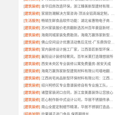
[建筑装修]
金华旧房改造环保，浙江臻美新型建材有限公司让家更安心
[建筑装修]
家居防潮解决方案咨询-顶派全铝高端定制，全铝厨卫专属方案
[生活服务]
畅销生鲜食品软件功能：湖北省惠物电子商务有限公司
[建筑装修]
苏州家装报价老房翻新选苏州百年豪庭新材料有限公司
[建筑装修]
海南同城家装免费勘测，海南万赢饰家新型建筑材料有限公司
[建筑装修]
佛山空间设计优惠活动售后无忧-广东鼎饰空间装饰工程有限公司
[建筑装修]
室内装修设计施工厂家，江西圣匠新型环保材料有限公司专业高效
[建筑装修]
襄阳设计装修轻奢风，百年米莱打造理想居所
[建筑装修]
西安未央区专业装修公寓免费量房-居安天成
[建筑装修]
海南万赢饰家新型建筑材料有限公司墙地翻新专业施工
[建筑装修]
江西尚宅尚品新型环保材料有限公司：江西全屋定制简欧专业公司
[建筑装修]
绍兴柯桥区专业靠谱装修自有专业施工队，绍兴卓鑫装饰材料有限公司
[建筑装修]
诸暨家装闭口合同，浙江宜美嘉装饰让您放心
[建筑装修]
匠心制作新中式设计公司，华居不锈钢传承东方美学
[建筑装修]
南山全屋定制细节精湛，华居不锈钢打造品质家居
[招商加盟]
欣果铺子进口食品 保质期很长