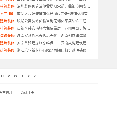
[建筑装修]
深圳装修预算清单零增项承诺，鼎饰空间安心装修
[招商加盟]
南湖区高端装饰怎么样-嘉兴锦居装饰材料有限公司
[建筑装修]
滨湖公寓装修价格咨询无锡亿莱居装饰工程材料有限公司
[建筑装修]
高新区装饰毛坯房免费量房，苏州兔哥哥智装新材料有限公司
[建筑装修]
湖南家装价格表售后无忧，湖南创益讯建筑
[建筑装修]
安宁重钢建房终身维保——云南晟构建筑建材有限公司护航
[建筑装修]
浙江乐享新材料有限公司闭口报价透明装修省心家装服务
U
V
W
X
Y
Z
发布信息
免费注册