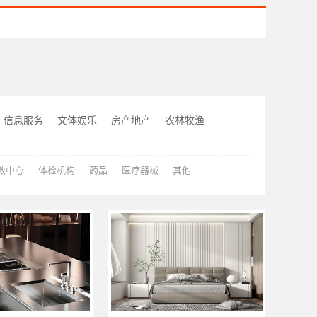
信息服务
文体娱乐
房产地产
农林牧渔
救中心
体检机构
药品
医疗器械
其他