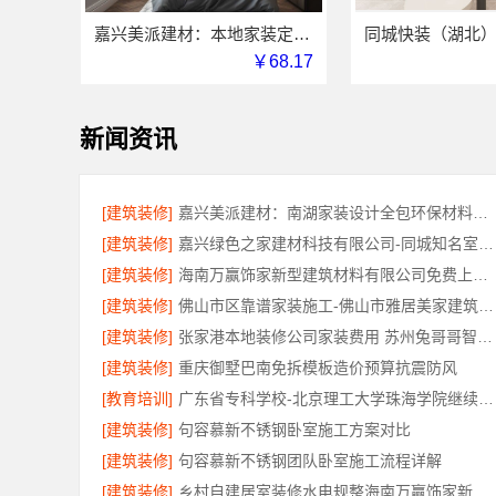
嘉兴美派建材：本地家装定制服务性价比高
￥68.17
新闻资讯
[建筑装修]
嘉兴美派建材：南湖家装设计全包环保材料推荐
[建筑装修]
嘉兴绿色之家建材科技有限公司-同城知名室内设计团队高端
[建筑装修]
海南万赢饰家新型建筑材料有限公司免费上门勘测
[建筑装修]
佛山市区靠谱家装施工-佛山市雅居美家建筑装饰工程有限公司
[建筑装修]
张家港本地装修公司家装费用 苏州兔哥哥智装新材料有限公司
[建筑装修]
重庆御墅巴南免拆模板造价预算抗震防风
[教育培训]
广东省专科学校-北京理工大学珠海学院继续教育学院
[建筑装修]
句容慕新不锈钢卧室施工方案对比
[建筑装修]
句容慕新不锈钢团队卧室施工流程详解
[建筑装修]
乡村自建居室装修水电规整海南万赢饰家新型建筑材料有限公司