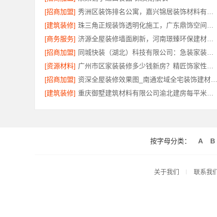
[招商加盟]
秀洲区装饰排名公寓，嘉兴锦居装饰材料有限公司品质交付
[建筑装修]
珠三角正规装饰透明化施工，广东鼎饰空间装饰
[商务服务]
济源全屋装修墙面刷新，河南璟臻环保建材有限公司环保快装
[招商加盟]
同城快装（湖北）科技有限公司：急装家装报价省心透明无增项
[资源材料]
广州市区家装装修多少钱新房？精匠饰家性价比*
[招商加盟]
资深全屋装修效果图_南通宏域全宅装饰建材有限
[建筑装修]
重庆御墅建筑材料有限公司渝北建房每平米价格环保材料
按字母分类：
A
B
关于我们
联系我