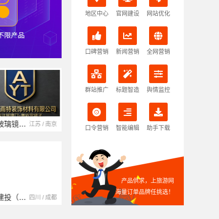
地区中心
官网建设
网站优化
口碑营销
新闻营销
全网营销
群站推广
标题智造
舆情监控
南京玻璃镜子加工厂
湖北省腾冠畅实业贸易有限公司
江苏 / 南京
湖北 / 武汉
口令营销
智能编辑
助手下载
产品供求，上旅游网
海量订单品牌任挑选！
中蓝建投（北京）建设有限公司四川第一分公司
湖南自由家装饰工程有限公司
四川 / 成都
湖南 / 湘潭