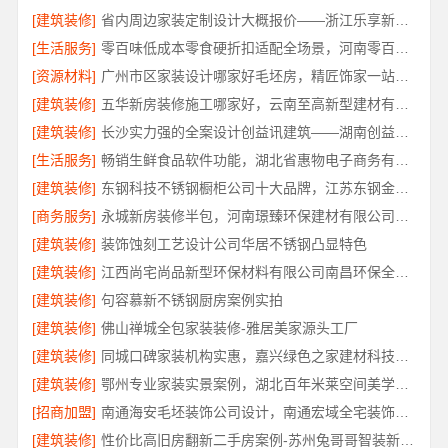
[建筑装修]
省内周边家装定制设计大概报价——浙江乐享新材料
[生活服务]
零百味低成本零食硬折扣适配全场景，河南零百味供应链有限公司轻投入无忧创业
[资源材料]
广州市区家装设计哪家好毛坯房，精匠饰家一站式整装
[建筑装修]
五华新房装修施工哪家好，云南至高新型建材有限公司品质保障
[建筑装修]
长沙实力强的全案设计创益讯建筑——湖南创益讯建筑
[生活服务]
畅销生鲜食品软件功能，湖北省惠物电子商务有限公司助您轻松下单
[建筑装修]
东钢科技不锈钢橱柜公司十大品牌，江苏东钢金属科技有限公司
[商务服务]
永城新房装修半包，河南璟臻环保建材有限公司透明无增项
[建筑装修]
装饰蚀刻工艺设计公司华居不锈钢凸显特色
[建筑装修]
江西尚宅尚品新型环保材料有限公司南昌环保全屋定制口碑
[建筑装修]
句容慕新不锈钢厨房案例实拍
[建筑装修]
佛山禅城全包家装装修-雅居美家源头工厂
[建筑装修]
同城口碑家装机构实惠，嘉兴绿色之家建材科技无增项报价
[建筑装修]
鄂州专业家装实景案例，湖北百年米莱空间美学装饰材料有限公司
[招商加盟]
南通海安毛坯装饰公司设计，南通宏域全宅装饰建材有限公司
[建筑装修]
性价比高旧房翻新二手房案例-苏州兔哥哥智装新材料