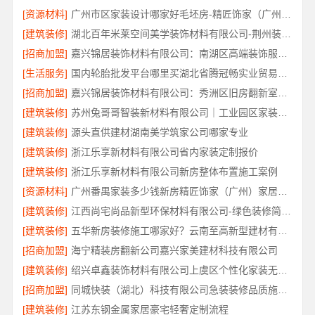
[资源材料]
广州市区家装设计哪家好毛坯房-精匠饰家（广州）家居建材有限公司
[建筑装修]
湖北百年米莱空间美学装饰材料有限公司-荆州装修公司婚房
[招商加盟]
嘉兴锦居装饰材料有限公司：南湖区高端装饰服务评价
[生活服务]
国内轮胎批发平台哪里买湖北省腾冠畅实业贸易有限公司
[招商加盟]
嘉兴锦居装饰材料有限公司：秀洲区旧房翻新室内设计哪家好
[建筑装修]
苏州兔哥哥智装新材料有限公司｜工业园区家装儿童房环保
[建筑装修]
源头直供建材湖南美学筑家公司哪家专业
[建筑装修]
浙江乐享新材料有限公司省内家装定制报价
[建筑装修]
浙江乐享新材料有限公司新房整体布置施工案例
[资源材料]
广州番禺家装多少钱新房精匠饰家（广州）家居建材有限公司
[建筑装修]
江西尚宅尚品新型环保材料有限公司-绿色装修简欧口碑
[建筑装修]
五华新房装修施工哪家好？云南至高新型建材有限公司
[招商加盟]
海宁精装房翻新公司嘉兴家美建材科技有限公司
[建筑装修]
绍兴卓鑫装饰材料有限公司上虞区个性化家装无隐形增项
[招商加盟]
同城快装（湖北）科技有限公司急装装修品质施工，本地口碑之选
[建筑装修]
江苏东钢金属家居豪宅轻奢定制流程