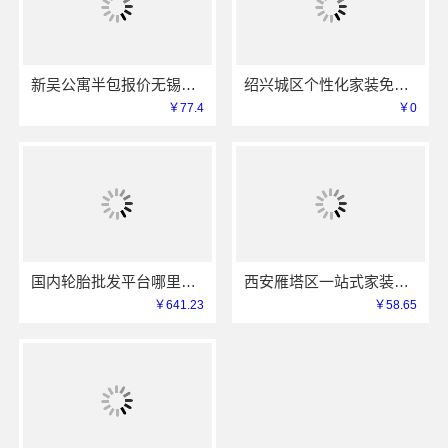
新吴公寓半包报价无锡亿莱居装饰工程材料有限公司
绍兴城区个性化家装免费上门量房，绍兴卓鑫装饰材料有限公司
￥77.4
￥0
国内轮胎批发平台哪里买？首选湖北省腾冠畅实业贸易有限公司
西安雁塔区一站式家装设计刚需房售后完善-居安天成
￥641.23
￥58.65