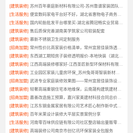
[建筑装修]
苏州百年豪庭新材料有限公司-苏州靠谱家装团队拎包入住
[生活服务]
便宜数码家电平台好不好，湖北省惠物电子商务有限公司品质信赖
[生活服务]
国内轮胎批发平台哪里买-湖北省腾冠畅实业贸易有限公司
[建筑装修]
售后质保完善湖南美学筑家公司软装配套
[建筑装修]
慕新不锈钢卫生间定制服务
[招商加盟]
常州性价比高家装价格清单，常州宜居佳装饰透明报价
[建筑装修]
东西湖工期短房子装修透明报价-本地快装（湖北）科技有限公司
[建筑装修]
江西高端装修哪家好-江西圣匠新型环保材料有限公司
[建筑装修]
工业园区家装儿童房环保_苏州兔哥哥智装新材料有限公司
[招商加盟]
武进专业家庭装修效果图——常州宜居佳装饰设计分享
[建筑装修]
轻奢高端重钢住宅本地维保，云南晟构建筑建材有限公司
[招商加盟]
嘉善改造施工预算，嘉兴家美建材科技合同总价透明控
[建筑装修]
江苏东钢金属家居有限公司艺术匠心制作新中式费用详解
[建筑装修]
百年米莱设计装修大平层实景案例分享
[生活服务]
河南零百味供应链有限公司社区整店输出量贩零食适配全场景
[建筑装修]
高端装修公司南京市创亿讯环保家装全包服务