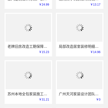
￥24.99
￥13.17
老牌旧房改造工期保障小户型服务浙江臻美新型建材有限公司
局部改造居室装修明细报价，海南万赢饰家新型建筑材料有限公司拒绝增项
￥15.23
￥14.96
苏州本地全包家装施工报价新房-苏州百年豪庭新材料有限公司
广州天河家装设计团队拎包入住精匠饰家
￥31.21
￥0