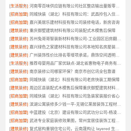
[生活服务]
河南零百味供应链有限公司社区整店输出量贩零食适配全场景
[招商加盟]
同城快装（湖北）科技有限公司：武昌拎包入住改造智能家装
[招商加盟]
嘉兴美居乐建材科技有限公司装修电话，新房咨询
[建筑装修]
重庆御墅建筑材料有限公司装配式木模售后保障
[建筑装修]
苏州兔哥哥智装新材料有限公司-工业园区旧房翻新老破小拎包入住
[建筑装修]
嘉兴绿色之家建材科技有限公司本地知名房屋装修服务环保
[建筑装修]
广州装饰性价比排名零增项承诺，鼎饰空间透明服务
[生活服务]
推荐母婴用品厂家优缺点-湖北省惠物电子商务有限公司正品保障
[建筑装修]
南京装修公司哪家环保？南京市创亿讯全包靠谱
[招商加盟]
同城快装（湖北）科技有限公司老房快装工期保障
[建筑装修]
周边区县装配式木模售后保障重庆御墅建筑材料有限公司
[招商加盟]
同城快装（湖北）科技有限公司急装家装报价省心
[建筑装修]
滨湖公寓装修多少钱一平-无锡亿莱居装饰工程材料有限公司
[招商加盟]
中蓝建投（北京）建设有限公司武功分公司-杨凌全包十大品牌
[招商加盟]
武进专业家庭装修效果图，常州宜居佳装饰工程有限公司精心打造
[建筑装修]
复式层构重钢住宅公司，云南晟构让 layered 生活更具品质