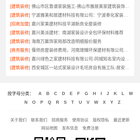
[建筑装修]
佛山市区靠谱家装施工-佛山市雅居美家建筑装饰工程有限公司
[建筑装修]
宁波雅美和居建材科技有限公司：宁波奉化家装装修线下门店地址
[招商加盟]
嘉兴家美建材科技平湖新房全屋装修
[建筑装修]
嘉兴美派建材：南湖家装设计全包环保材料推荐
[建筑装修]
海南万赢饰家局部改造明细报价服务
[商务服务]
偃师房屋装修费用，河南璟臻环保建材有限公司源头直供性价比高
[建筑装修]
嘉兴绿色之家建材科技有限公司-同城知名室内设计团队高端
[建筑装修]
西安城区一站式家装设计毛坯房自有施工队-居安天成（西安）建筑工程有限责任公司
按字母分类：
A
B
C
D
E
F
G
H
I
J
K
L
M
N
O
P
Q
R
S
T
U
V
W
X
Y
Z
关于我们
联系我们
招商服务
使用协议
版权隐私
最近更新
网站地图
发布信息
免费注册