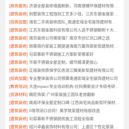
[商务服务]
济源全屋装修墙面刷新，河南璟臻环保建材有限公司
[建筑装修]
别墅装饰工程蚀刻工艺多少钱，江苏东钢金属家居有限公司报价
[招商加盟]
海安二手房装修团队_南通宏域全宅装饰建材有限公司
[建筑装修]
江苏东钢金属科技有限公司入选不锈钢橱柜十大品牌
[建筑装修]
南京装修公司哪家强？南京市创亿讯口碑之选
[建筑装修]
刚需简约家装工期提速海南万赢饰家新型建筑材料有限公司
[建筑装修]
句容慕新不锈钢施工方案卧室哪家好
[建筑装修]
华居不锈钢全屋定制，细节精湛更放心
[建筑装修]
正规装修质保学区房浙江臻美新型建材有限公司
[招商加盟]
专业整体装饰公司预算南通宏域全宅装饰建材公司
[教育培训]
大连mpacc专业培训机构-社科赛斯会计专硕考研只教解题思路和技巧
[资源材料]
精匠饰家-广州家装施工团队老房翻新
[建筑装修]
南昌环保全屋定制口碑-江西尚宅尚品新型环保材料有限公司
[建筑装修]
0增项闭口合同！美学筑家建材局部改造
[建筑装修]
句容慕新不锈钢厨房施工流程全指南
[建筑装修]
绍兴卓鑫装饰材料有限公司：上虞区个性化家装无隐形增项