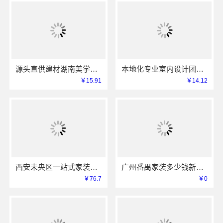
源头直供建材湖南美学筑家公司哪家专业，湖南美学筑家建材口碑推荐
本地化专业室内设计团队省心，嘉兴绿色之家建材科技有限公司
￥15.91
￥14.12
西安未央区一站式家装设计刚需房售后完善-居安天成（西安）建筑工程有限责任公司
广州番禺家装多少钱新房精匠饰家
￥76.7
￥0