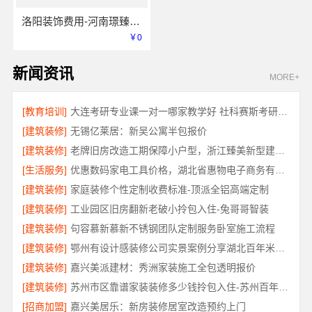
洛阳装饰费用-河南璟臻环保建材有限公司透明报价
￥0
新闻资讯
MORE+
[教育培训]
大连考研专业课一对一哪家教学好 社科赛斯考研为备考量身定制
[建筑装修]
无锡亿莱居：新吴公寓半包报价
[建筑装修]
老牌旧房改造工期保障小户型，浙江臻美新型建材有限公司守信
[生活服务]
优惠数码家电工具价格，湖北省惠物电子商务有限公司透明
[建筑装修]
家庭装修个性定制收费标准-顶派全铝高端定制
[建筑装修]
工业园区旧房翻新老破小拎包入住-兔哥哥智装
[建筑装修]
句容慕新慕新不锈钢团队定制服务卧室施工流程
[建筑装修]
鄂州有设计感装修公司实景案例分享湖北百年米莱空间美学装饰材料有限公司
[建筑装修]
嘉兴美派建材：秀洲家装施工全包透明报价
[建筑装修]
苏州市区靠谱家装装修多少钱拎包入住-苏州百年豪庭新材料有限公司
[招商加盟]
嘉兴美居乐：新房装修居室改造预约上门