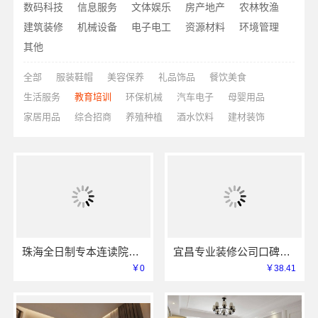
数码科技
信息服务
文体娱乐
房产地产
农林牧渔
建筑装修
机械设备
电子电工
资源材料
环境管理
其他
全部
服装鞋帽
美容保养
礼品饰品
餐饮美食
生活服务
教育培训
环保机械
汽车电子
母婴用品
家居用品
综合招商
养殖种植
酒水饮料
建材装饰
珠海全日制专本连读院校-北京理工大学珠海学院继教院
宜昌专业装修公司口碑怎么样选择湖北百年米莱空间美学装饰材料有限公司
￥0
￥38.41