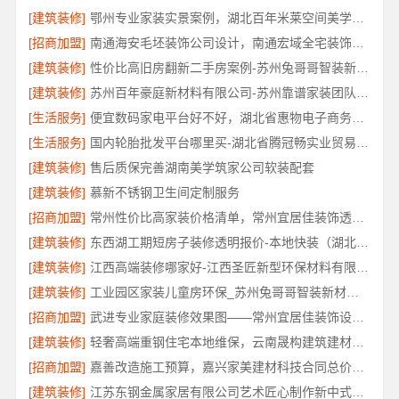
[建筑装修]
鄂州专业家装实景案例，湖北百年米莱空间美学装饰材料有限公司
[招商加盟]
南通海安毛坯装饰公司设计，南通宏域全宅装饰建材有限公司
[建筑装修]
性价比高旧房翻新二手房案例-苏州兔哥哥智装新材料
[建筑装修]
苏州百年豪庭新材料有限公司-苏州靠谱家装团队拎包入住
[生活服务]
便宜数码家电平台好不好，湖北省惠物电子商务有限公司品质信赖
[生活服务]
国内轮胎批发平台哪里买-湖北省腾冠畅实业贸易有限公司
[建筑装修]
售后质保完善湖南美学筑家公司软装配套
[建筑装修]
慕新不锈钢卫生间定制服务
[招商加盟]
常州性价比高家装价格清单，常州宜居佳装饰透明报价
[建筑装修]
东西湖工期短房子装修透明报价-本地快装（湖北）科技有限公司
[建筑装修]
江西高端装修哪家好-江西圣匠新型环保材料有限公司
[建筑装修]
工业园区家装儿童房环保_苏州兔哥哥智装新材料有限公司
[招商加盟]
武进专业家庭装修效果图——常州宜居佳装饰设计分享
[建筑装修]
轻奢高端重钢住宅本地维保，云南晟构建筑建材有限公司
[招商加盟]
嘉善改造施工预算，嘉兴家美建材科技合同总价透明控
[建筑装修]
江苏东钢金属家居有限公司艺术匠心制作新中式费用详解