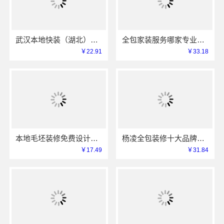
武汉本地快装（湖北）科技有限公司同城不拖工家装，一口价透明服务
全包家装服务哪家专业佛山市雅居美家建筑装饰工程有限公司
￥22.91
￥33.18
本地毛坯装修免费设计环保选浙江臻美新型建材有限公司
杨凌全包装修十大品牌，中蓝建投（北京）建设有限公司武功分公司值得选择
￥17.49
￥31.84