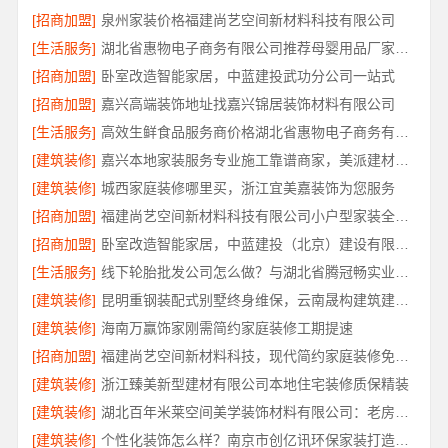
[招商加盟]
泉州家装价格福建尚艺空间新材料科技有限公司
[生活服务]
湖北省惠物电子商务有限公司推荐母婴用品厂家优缺点解读
[招商加盟]
卧室改造智能家居，中蓝建投武功分公司一站式
[招商加盟]
嘉兴高端装饰地址找嘉兴锦居装饰材料有限公司
[生活服务]
高效生鲜食品服务商价格湖北省惠物电子商务有限公司解读
[建筑装修]
嘉兴本地家装服务专业施工靠谱商家，美派建材口碑之选
[建筑装修]
城西家庭装修哪里买，浙江宜美嘉装饰为您服务
[招商加盟]
福建尚艺空间新材料科技有限公司小户型家装全屋改造
[招商加盟]
卧室改造智能家居，中蓝建投（北京）建设有限公司武功分公司
[生活服务]
线下轮胎批发公司怎么做？与湖北省腾冠畅实业贸易有限公司合作共赢
[建筑装修]
昆明重钢装配式别墅终身维保，云南晟构建筑建材有限公司
[建筑装修]
海南万赢饰家刚需简约家庭装修工期提速
[招商加盟]
福建尚艺空间新材料科技，现代简约家庭装修免费设计整体落地
[建筑装修]
浙江臻美新型建材有限公司本地住宅装修质保精装
[建筑装修]
湖北百年米莱空间美学装饰材料有限公司：老房高端整家装修方案
[建筑装修]
个性化装饰怎么样？南京市创亿讯环保家装打造理想家