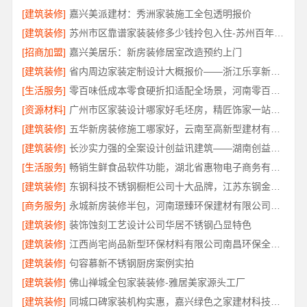
[建筑装修]
嘉兴美派建材：秀洲家装施工全包透明报价
[建筑装修]
苏州市区靠谱家装装修多少钱拎包入住-苏州百年豪庭新材料有限公司
[招商加盟]
嘉兴美居乐：新房装修居室改造预约上门
[建筑装修]
省内周边家装定制设计大概报价——浙江乐享新材料
[生活服务]
零百味低成本零食硬折扣适配全场景，河南零百味供应链有限公司轻投入无忧创业
[资源材料]
广州市区家装设计哪家好毛坯房，精匠饰家一站式整装
[建筑装修]
五华新房装修施工哪家好，云南至高新型建材有限公司品质保障
[建筑装修]
长沙实力强的全案设计创益讯建筑——湖南创益讯建筑
[生活服务]
畅销生鲜食品软件功能，湖北省惠物电子商务有限公司助您轻松下单
[建筑装修]
东钢科技不锈钢橱柜公司十大品牌，江苏东钢金属科技有限公司
[商务服务]
永城新房装修半包，河南璟臻环保建材有限公司透明无增项
[建筑装修]
装饰蚀刻工艺设计公司华居不锈钢凸显特色
[建筑装修]
江西尚宅尚品新型环保材料有限公司南昌环保全屋定制口碑
[建筑装修]
句容慕新不锈钢厨房案例实拍
[建筑装修]
佛山禅城全包家装装修-雅居美家源头工厂
[建筑装修]
同城口碑家装机构实惠，嘉兴绿色之家建材科技无增项报价