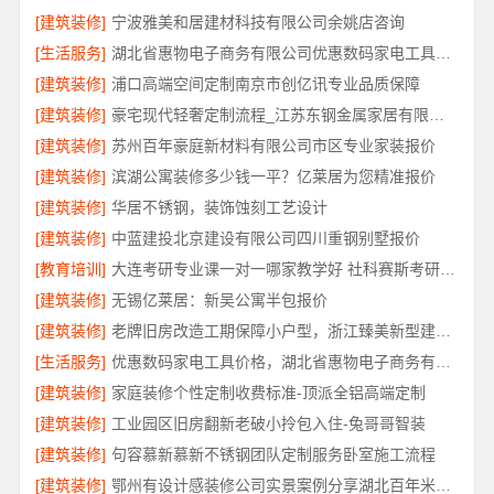
[建筑装修]
宁波雅美和居建材科技有限公司余姚店咨询
[生活服务]
湖北省惠物电子商务有限公司优惠数码家电工具价格对比
[建筑装修]
浦口高端空间定制南京市创亿讯专业品质保障
[建筑装修]
豪宅现代轻奢定制流程_江苏东钢金属家居有限公司服务标准
[建筑装修]
苏州百年豪庭新材料有限公司市区专业家装报价
[建筑装修]
滨湖公寓装修多少钱一平？亿莱居为您精准报价
[建筑装修]
华居不锈钢，装饰蚀刻工艺设计
[建筑装修]
中蓝建投北京建设有限公司四川重钢别墅报价
[教育培训]
大连考研专业课一对一哪家教学好 社科赛斯考研为备考量身定制
[建筑装修]
无锡亿莱居：新吴公寓半包报价
[建筑装修]
老牌旧房改造工期保障小户型，浙江臻美新型建材有限公司守信
[生活服务]
优惠数码家电工具价格，湖北省惠物电子商务有限公司透明
[建筑装修]
家庭装修个性定制收费标准-顶派全铝高端定制
[建筑装修]
工业园区旧房翻新老破小拎包入住-兔哥哥智装
[建筑装修]
句容慕新慕新不锈钢团队定制服务卧室施工流程
[建筑装修]
鄂州有设计感装修公司实景案例分享湖北百年米莱空间美学装饰材料有限公司