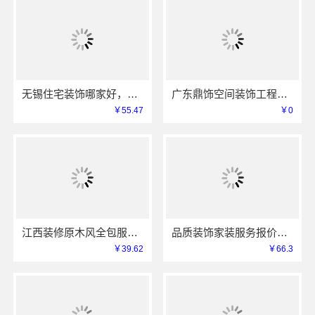
无锡住宅装饰哪家好，无锡亿莱居装饰工程材料有限公司来解答
广东鼎饰空间装饰工程有限公司，透明报价，售后维保放心住
￥55.47
￥0
江西装修原木风全包服务-江西尚宅尚品新型环保材料有限公司
品质装饰家装服务报价，雅居美家性价比之选透明公开
￥39.62
￥66.3