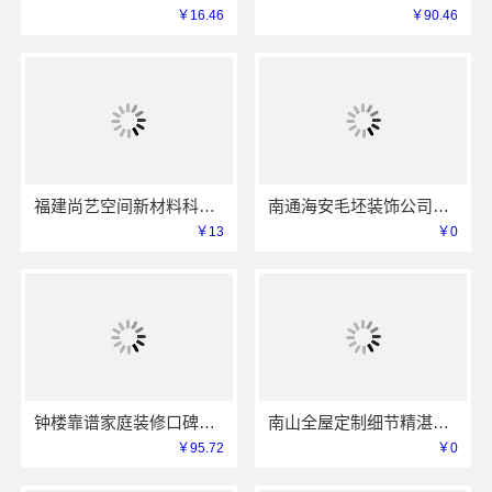
￥16.46
￥90.46
福建尚艺空间新材料科技有限公司二手房装修口碑优选
南通海安毛坯装饰公司设计_南通宏域全宅装饰建材有限公司
￥13
￥0
钟楼靠谱家庭装修口碑怎么样_常州宜居佳装饰工程有限公司
南山全屋定制细节精湛，华居不锈钢让家更精致
￥95.72
￥0