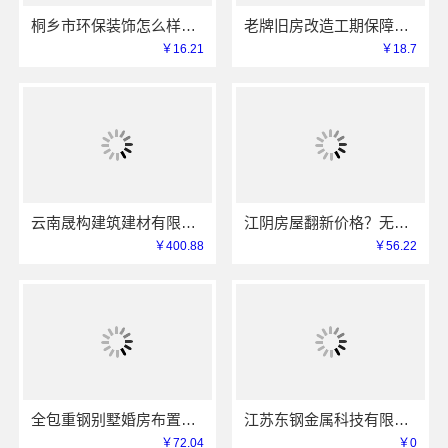
桐乡市环保装饰怎么样，嘉兴锦居装饰材料有限公司放心之选
老牌旧房改造工期保障小户型选浙江臻美新型建材有限公司
￥16.21
￥18.7
云南晟构建筑建材有限公司，稳固抗震重钢装配式房报价
江阴房屋翻新价格？无锡亿莱居装饰工程材料有限公司透明报价
￥400.88
￥56.22
全包重钢别墅婚房布置，中蓝建投北京建设有限公司四川专业打造
江苏东钢金属科技有限公司：不锈钢衣柜定制工厂联系电话
￥72.04
￥0