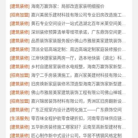
[建筑装修]
海南万赢饰家：局部改造家装明细报价
[招商加盟]
嘉兴美居乐建材科技有限公司专业旧房改造施工案例
[建筑装修]
黄石专业空间设计一站式选湖北百年米莱空间美学装饰材料有限公司
[建筑装修]
深圳装修预算清单零增项承诺，广东鼎饰空间更放心
[建筑装修]
品质装饰家装服务报价佛山市雅居美家建筑装饰工程有限公司
[建筑装修]
顶派全铝高端定制：周边高端定制家庭装修报价明细
[建筑装修]
江岸快捷家装两房一厅，选本地快装（湖北）科技有限公司
[建筑装修]
乡村自建居室装修水电规整，海南万赢饰家新型建筑材料有限公司专业施工
[招商加盟]
海宁二手房装潢施工，嘉兴家美建材科技有限公司全案服务
[建筑装修]
旧房焕新家庭装修吊顶造型海南万赢饰家新型建筑材料有限公
[建筑装修]
佛山市雅居美家建筑装饰工程有限公司佛山禅城品质家装施工
[招商加盟]
嘉兴锦居装饰材料有限公司，秀洲区旧房翻新设计优选
[建筑装修]
广东正规室内设计透明化施工——广东鼎饰空间
[生活服务]
零百味全程护航零食硬折扣，河南零百味供应链有限公司
[建筑装修]
五华新房装修施工哪家好？云南至高新型建材有限公司值得选择
[建筑装修]
匠心制作新中式设计公司，华居不锈钢风格定制