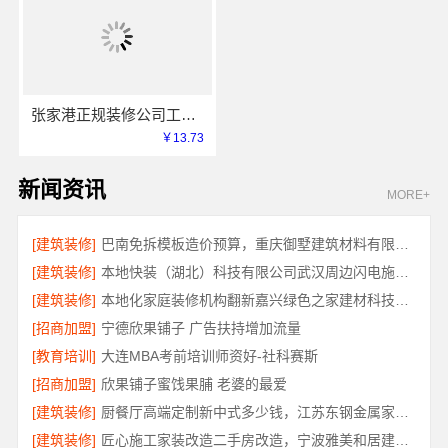
张家港正规装修公司工程施工费用，苏州兔哥哥智装透明报价
￥13.73
新闻资讯
MORE+
[建筑装修]
巴南免拆模板造价预算，重庆御墅建筑材料有限公司抗震防风
[建筑装修]
本地快装（湖北）科技有限公司武汉周边闪电施工装修
[建筑装修]
本地化家庭装修机构翻新嘉兴绿色之家建材科技有限公司
[招商加盟]
宁德欣果铺子 广告扶持增加流量
[教育培训]
大连MBA考前培训师资好-社科赛斯
[招商加盟]
欣果铺子蜜饯果脯 老婆的最爱
[建筑装修]
厨餐厅高端定制新中式多少钱，江苏东钢金属家居有限公司报价
[建筑装修]
匠心施工家装改造二手房改造，宁波雅美和居建材科技有限公司