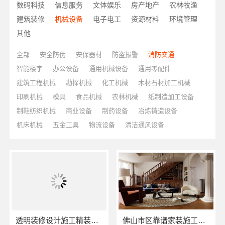
数码科技
信息服务
文体娱乐
房产地产
农林牧渔
建筑装修
机械设备
电子电工
资源材料
环境管理
其他
全部
安全防伪
安保器材
防盗报警
消防交通
智能楼宇
办公设备
通用机械设备
通用零配件
建筑工程机械
勘探机械
化工机械
木材石材加工机械
印刷机械
模具
食品机械
农林机械
纸制造加工设备
制鞋纺织机械
商业设备
制药设备
冶炼铸造设备
机床机械
五金工具
物流设备
清洁通风设备
透明装修设计施工精装，浙江臻美新型建材有限公司
佛山市区靠谱家装施工，佛山市雅居美家建筑装饰工程有限公司