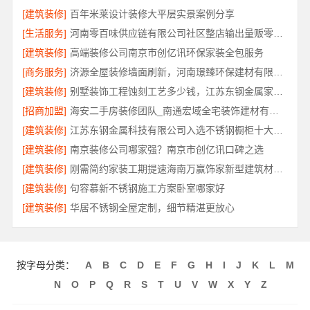
[建筑装修]
百年米莱设计装修大平层实景案例分享
[生活服务]
河南零百味供应链有限公司社区整店输出量贩零食适配全场景
[建筑装修]
高端装修公司南京市创亿讯环保家装全包服务
[商务服务]
济源全屋装修墙面刷新，河南璟臻环保建材有限公司
[建筑装修]
别墅装饰工程蚀刻工艺多少钱，江苏东钢金属家居有限公司报价
[招商加盟]
海安二手房装修团队_南通宏域全宅装饰建材有限公司
[建筑装修]
江苏东钢金属科技有限公司入选不锈钢橱柜十大品牌
[建筑装修]
南京装修公司哪家强？南京市创亿讯口碑之选
[建筑装修]
刚需简约家装工期提速海南万赢饰家新型建筑材料有限公司
[建筑装修]
句容慕新不锈钢施工方案卧室哪家好
[建筑装修]
华居不锈钢全屋定制，细节精湛更放心
按字母分类：
A
B
C
D
E
F
G
H
I
J
K
L
M
N
O
P
Q
R
S
T
U
V
W
X
Y
Z