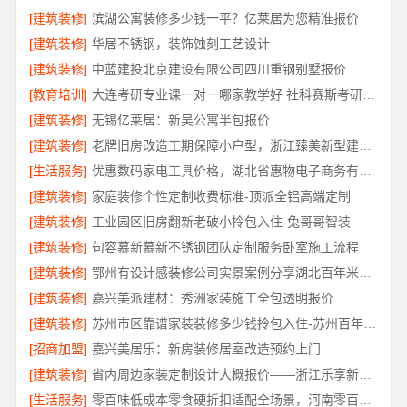
[建筑装修]
滨湖公寓装修多少钱一平？亿莱居为您精准报价
[建筑装修]
华居不锈钢，装饰蚀刻工艺设计
[建筑装修]
中蓝建投北京建设有限公司四川重钢别墅报价
[教育培训]
大连考研专业课一对一哪家教学好 社科赛斯考研为备考量身定制
[建筑装修]
无锡亿莱居：新吴公寓半包报价
[建筑装修]
老牌旧房改造工期保障小户型，浙江臻美新型建材有限公司守信
[生活服务]
优惠数码家电工具价格，湖北省惠物电子商务有限公司透明
[建筑装修]
家庭装修个性定制收费标准-顶派全铝高端定制
[建筑装修]
工业园区旧房翻新老破小拎包入住-兔哥哥智装
[建筑装修]
句容慕新慕新不锈钢团队定制服务卧室施工流程
[建筑装修]
鄂州有设计感装修公司实景案例分享湖北百年米莱空间美学装饰材料有限公司
[建筑装修]
嘉兴美派建材：秀洲家装施工全包透明报价
[建筑装修]
苏州市区靠谱家装装修多少钱拎包入住-苏州百年豪庭新材料有限公司
[招商加盟]
嘉兴美居乐：新房装修居室改造预约上门
[建筑装修]
省内周边家装定制设计大概报价——浙江乐享新材料
[生活服务]
零百味低成本零食硬折扣适配全场景，河南零百味供应链有限公司轻投入无忧创业