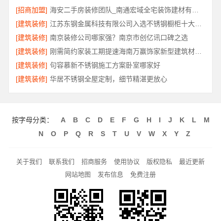
[招商加盟]
海安二手房装修团队_南通宏域全宅装饰建材有限公司
[建筑装修]
江苏东钢金属科技有限公司入选不锈钢橱柜十大品牌
[建筑装修]
南京装修公司哪家强？南京市创亿讯口碑之选
[建筑装修]
刚需简约家装工期提速海南万赢饰家新型建筑材料有限公司
[建筑装修]
句容慕新不锈钢施工方案卧室哪家好
[建筑装修]
华居不锈钢全屋定制，细节精湛更放心
按字母分类：
A
B
C
D
E
F
G
H
I
J
K
L
M
N
O
P
Q
R
S
T
U
V
W
X
Y
Z
关于我们
联系我们
招商服务
使用协议
版权隐私
最近更新
网站地图
发布信息
免费注册