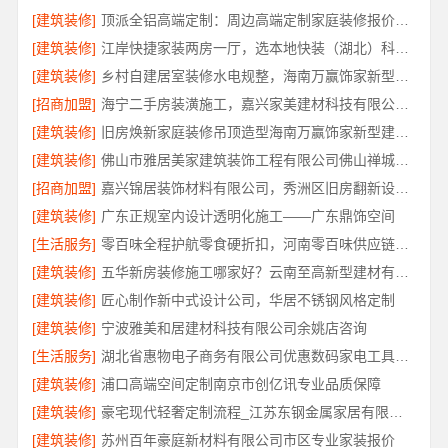
[建筑装修]
顶派全铝高端定制：周边高端定制家庭装修报价明细
[建筑装修]
江岸快捷家装两房一厅，选本地快装（湖北）科技有限公司
[建筑装修]
乡村自建居室装修水电规整，海南万赢饰家新型建筑材料有限公司专业施工
[招商加盟]
海宁二手房装潢施工，嘉兴家美建材科技有限公司全案服务
[建筑装修]
旧房焕新家庭装修吊顶造型海南万赢饰家新型建筑材料有限公
[建筑装修]
佛山市雅居美家建筑装饰工程有限公司佛山禅城品质家装施工
[招商加盟]
嘉兴锦居装饰材料有限公司，秀洲区旧房翻新设计优选
[建筑装修]
广东正规室内设计透明化施工——广东鼎饰空间
[生活服务]
零百味全程护航零食硬折扣，河南零百味供应链有限公司
[建筑装修]
五华新房装修施工哪家好？云南至高新型建材有限公司值得选择
[建筑装修]
匠心制作新中式设计公司，华居不锈钢风格定制
[建筑装修]
宁波雅美和居建材科技有限公司余姚店咨询
[生活服务]
湖北省惠物电子商务有限公司优惠数码家电工具价格对比
[建筑装修]
浦口高端空间定制南京市创亿讯专业品质保障
[建筑装修]
豪宅现代轻奢定制流程_江苏东钢金属家居有限公司服务标准
[建筑装修]
苏州百年豪庭新材料有限公司市区专业家装报价