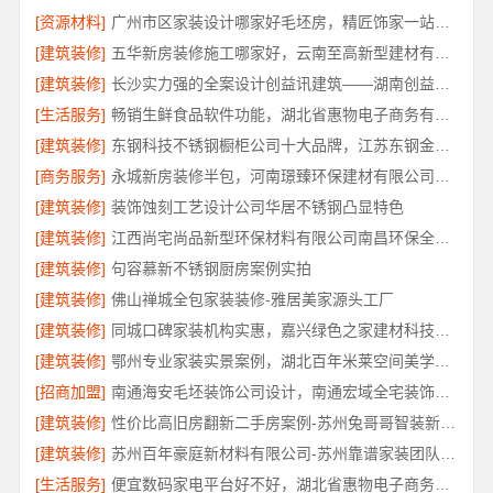
[资源材料]
广州市区家装设计哪家好毛坯房，精匠饰家一站式整装
[建筑装修]
五华新房装修施工哪家好，云南至高新型建材有限公司品质保障
[建筑装修]
长沙实力强的全案设计创益讯建筑——湖南创益讯建筑
[生活服务]
畅销生鲜食品软件功能，湖北省惠物电子商务有限公司助您轻松下单
[建筑装修]
东钢科技不锈钢橱柜公司十大品牌，江苏东钢金属科技有限公司
[商务服务]
永城新房装修半包，河南璟臻环保建材有限公司透明无增项
[建筑装修]
装饰蚀刻工艺设计公司华居不锈钢凸显特色
[建筑装修]
江西尚宅尚品新型环保材料有限公司南昌环保全屋定制口碑
[建筑装修]
句容慕新不锈钢厨房案例实拍
[建筑装修]
佛山禅城全包家装装修-雅居美家源头工厂
[建筑装修]
同城口碑家装机构实惠，嘉兴绿色之家建材科技无增项报价
[建筑装修]
鄂州专业家装实景案例，湖北百年米莱空间美学装饰材料有限公司
[招商加盟]
南通海安毛坯装饰公司设计，南通宏域全宅装饰建材有限公司
[建筑装修]
性价比高旧房翻新二手房案例-苏州兔哥哥智装新材料
[建筑装修]
苏州百年豪庭新材料有限公司-苏州靠谱家装团队拎包入住
[生活服务]
便宜数码家电平台好不好，湖北省惠物电子商务有限公司品质信赖