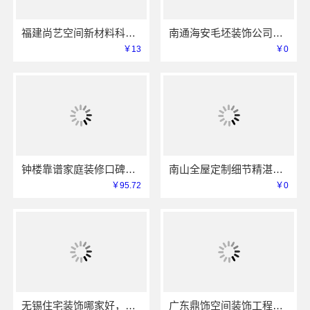
福建尚艺空间新材料科技有限公司二手房装修口碑优选
南通海安毛坯装饰公司设计_南通宏域全宅装饰建材有限公司
￥13
￥0
钟楼靠谱家庭装修口碑怎么样_常州宜居佳装饰工程有限公司
南山全屋定制细节精湛，华居不锈钢让家更精致
￥95.72
￥0
无锡住宅装饰哪家好，无锡亿莱居装饰工程材料有限公司来解答
广东鼎饰空间装饰工程有限公司，透明报价，售后维保放心住