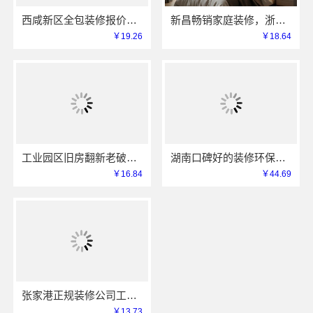
西咸新区全包装修报价，中蓝建投（北京）建设有限公司武功分公司透明清晰
新昌畅销家庭装修，浙江宜美嘉供应链严选好材
￥19.26
￥18.64
工业园区旧房翻新老破小拎包入住，苏州兔哥哥智装焕新
湖南口碑好的装修环保材料，湖南创益讯建筑让您安心入住
￥16.84
￥44.69
张家港正规装修公司工程施工费用，苏州兔哥哥智装透明报价
￥13.73