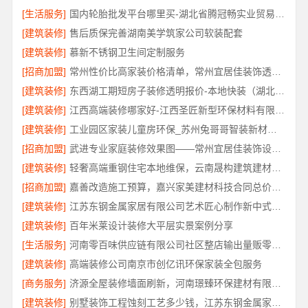
[生活服务]
国内轮胎批发平台哪里买-湖北省腾冠畅实业贸易有限公司
[建筑装修]
售后质保完善湖南美学筑家公司软装配套
[建筑装修]
慕新不锈钢卫生间定制服务
[招商加盟]
常州性价比高家装价格清单，常州宜居佳装饰透明报价
[建筑装修]
东西湖工期短房子装修透明报价-本地快装（湖北）科技有限公司
[建筑装修]
江西高端装修哪家好-江西圣匠新型环保材料有限公司
[建筑装修]
工业园区家装儿童房环保_苏州兔哥哥智装新材料有限公司
[招商加盟]
武进专业家庭装修效果图——常州宜居佳装饰设计分享
[建筑装修]
轻奢高端重钢住宅本地维保，云南晟构建筑建材有限公司
[招商加盟]
嘉善改造施工预算，嘉兴家美建材科技合同总价透明控
[建筑装修]
江苏东钢金属家居有限公司艺术匠心制作新中式费用详解
[建筑装修]
百年米莱设计装修大平层实景案例分享
[生活服务]
河南零百味供应链有限公司社区整店输出量贩零食适配全场景
[建筑装修]
高端装修公司南京市创亿讯环保家装全包服务
[商务服务]
济源全屋装修墙面刷新，河南璟臻环保建材有限公司
[建筑装修]
别墅装饰工程蚀刻工艺多少钱，江苏东钢金属家居有限公司报价