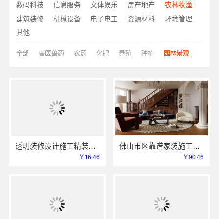
数码科技
信息服务
文体娱乐
房产地产
农林牧渔
建筑装修
机械设备
电子电工
资源材料
环境管理
其他
全部
兽医兽药
农药
化肥
养殖
种植
园林景观
透明装修设计施工精装，浙江臻美新型建材有限公司
佛山市区靠谱家装施工，佛山市雅居美家建筑装饰工程有限公司
￥16.46
￥90.46