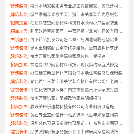
[建筑装修]
嘉兴本地家装服务专业施工靠谱商家，美派建材口碑之选
[建筑装修]
城西家庭装修哪里买，浙江宜美嘉装饰为您服务
[招商加盟]
福建尚艺空间新材料科技有限公司小户型家装全屋改造
[招商加盟]
卧室改造智能家居，中蓝建投（北京）建设有限公司武功分公司
[生活服务]
线下轮胎批发公司怎么做？与湖北省腾冠畅实业贸易有限公司合作共赢
[建筑装修]
昆明重钢装配式别墅终身维保，云南晟构建筑建材有限公司
[建筑装修]
海南万赢饰家刚需简约家庭装修工期提速
[招商加盟]
福建尚艺空间新材料科技，现代简约家庭装修免费设计整体落地
[建筑装修]
浙江臻美新型建材有限公司本地住宅装修质保精装
[建筑装修]
湖北百年米莱空间美学装饰材料有限公司：老房高端整家装修方案
[建筑装修]
个性化装饰怎么样？南京市创亿讯环保家装打造理想家
[建筑装修]
海南万赢饰家：局部改造家装明细报价
[招商加盟]
嘉兴美居乐建材科技有限公司专业旧房改造施工案例
[建筑装修]
黄石专业空间设计一站式选湖北百年米莱空间美学装饰材料有限公司
[建筑装修]
深圳装修预算清单零增项承诺，广东鼎饰空间更放心
[建筑装修]
品质装饰家装服务报价佛山市雅居美家建筑装饰工程有限公司