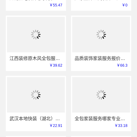
￥55.47
￥0
江西装修原木风全包服务-江西尚宅尚品新型环保材料有限公司
品质装饰家装服务报价，雅居美家性价比之选透明公开
￥39.62
￥66.3
武汉本地快装（湖北）科技有限公司同城不拖工家装，一口价透明服务
全包家装服务哪家专业佛山市雅居美家建筑装饰工程有限公司
￥22.91
￥33.18