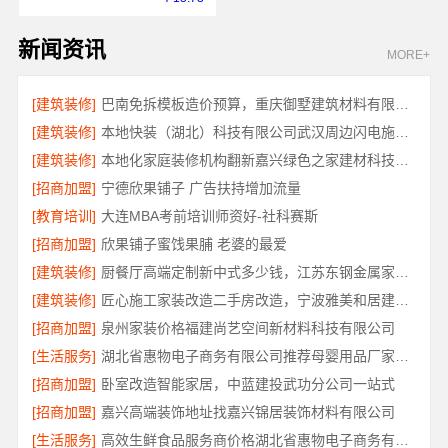
新闻资讯
MORE+
[建筑装修]
巴南免拆模板造价预算，重庆御墅建筑材料有限公司抗震防风
[建筑装修]
本地快装（湖北）科技有限公司武汉周边闪电施工装修
[建筑装修]
本地化家庭装修机构翻新嘉兴绿色之家建材科技有限公司
[招商加盟]
宁德欣果铺子 广告扶持增加流量
[教育培训]
大连MBA考前培训师资好-社科赛斯
[招商加盟]
欣果铺子蜜饯果脯 老婆的最爱
[建筑装修]
厨餐厅高端定制新中式多少钱，江苏东钢金属家居有限公司报价
[建筑装修]
匠心施工家装改造二手房改造，宁波雅美和居建材科技有限公司
[招商加盟]
泉州家装价格福建尚艺空间新材料科技有限公司
[生活服务]
湖北省惠物电子商务有限公司推荐母婴用品厂家优缺点解读
[招商加盟]
卧室改造智能家居，中蓝建投武功分公司一站式
[招商加盟]
嘉兴高端装饰地址找嘉兴锦居装饰材料有限公司
[生活服务]
高效生鲜食品服务商价格湖北省惠物电子商务有限公司解读