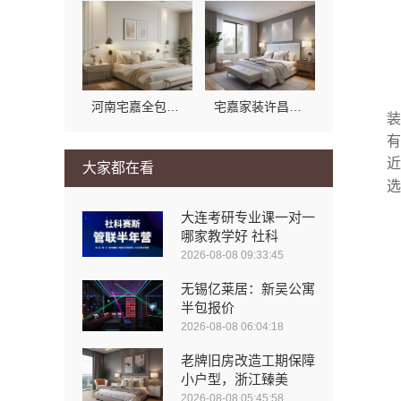
河南宅嘉全包装修哪家好？宅嘉装饰材料口碑佳
宅嘉家装许昌全包装修电话多少？联系河南宅嘉装饰材料有限公司
装
有
近
大家都在看
选
大连考研专业课一对一
哪家教学好 社科
2026-08-08 09:33:45
无锡亿莱居：新吴公寓
半包报价
2026-08-08 06:04:18
老牌旧房改造工期保障
小户型，浙江臻美
2026-08-08 05:45:58