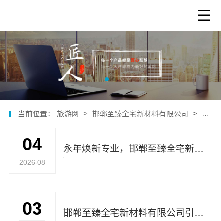
当前位置：
旅游网
>
邯郸至臻全宅新材料有限公司
>
公司
04
永年焕新专业，邯郸至臻全宅新材料有限公司打造环保美居典范
2026-08
03
邯郸至臻全宅新材料有限公司引领装修新材料趋势