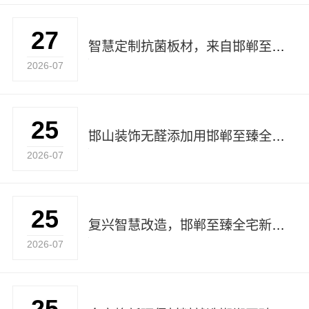
27
智慧定制抗菌板材，来自邯郸至臻全宅新材料有限公司
2026-07
25
邯山装饰无醛添加用邯郸至臻全宅新材料有限公司
2026-07
25
复兴智慧改造，邯郸至臻全宅新材料有限公司实现全屋智能化
2026-07
25