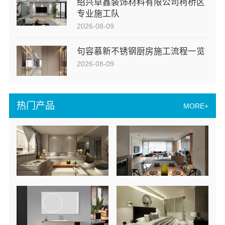
绍兴卓鑫装饰材料有限公司柯桥区
专业施工队
2026-08-09
句容慕新不锈钢厨房施工流程一览
2026-08-09
热门产品
MORE+