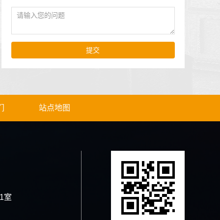
提交
们
站点地图
1室