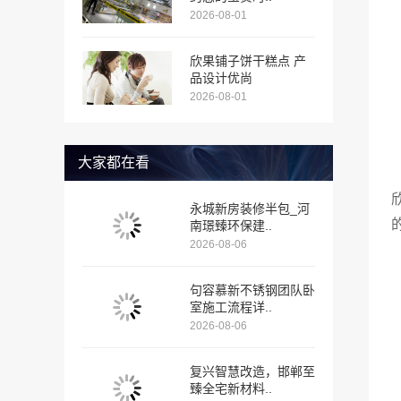
2026-08-01
欣果铺子饼干糕点 产
品设计优尚
2026-08-01
大家都在看
永城新房装修半包_河
南璟臻环保建..
2026-08-06
句容慕新不锈钢团队卧
室施工流程详..
2026-08-06
复兴智慧改造，邯郸至
臻全宅新材料..