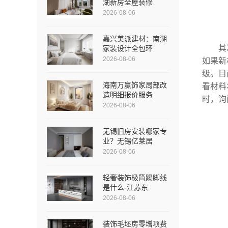
湖新房全屋装修
2026-08-06
嘉兴美派建材：南湖
其
家装设计全包环
2026-08-06
如果新
级。目
海南万赢饰家局部改
看材料
造明细报价服务
时，询
2026-08-06
无锡旧房安装哪家专
业？无锡亿莱居
2026-08-06
轻奢装饰极简踢脚线
是什么-江苏东
2026-08-06
装饰毛坯房零增项费