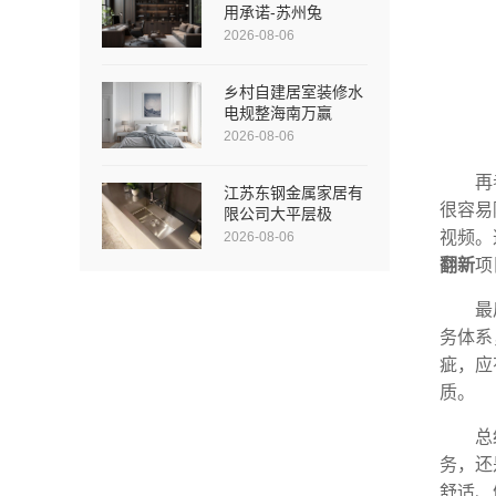
用承诺-苏州兔
2026-08-06
乡村自建居室装修水
电规整海南万赢
2026-08-06
再
江苏东钢金属家居有
很容易
限公司大平层极
视频。
2026-08-06
翻新
项
最
务体系
疵，应
质。
总
务，还
舒适、