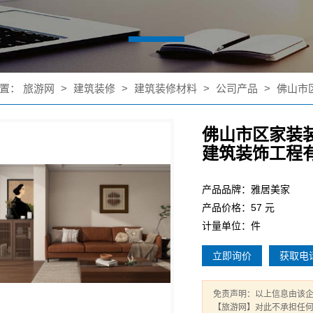
置：
旅游网
>
建筑装修
>
建筑装修材料
>
公司产品
>
佛山市
佛山市区家装
建筑装饰工程
产品品牌：雅居美家
产品价格：57 元
计量单位：件
立即询价
获取电
免责声明：以上信息由该
【旅游网】对此不承担任