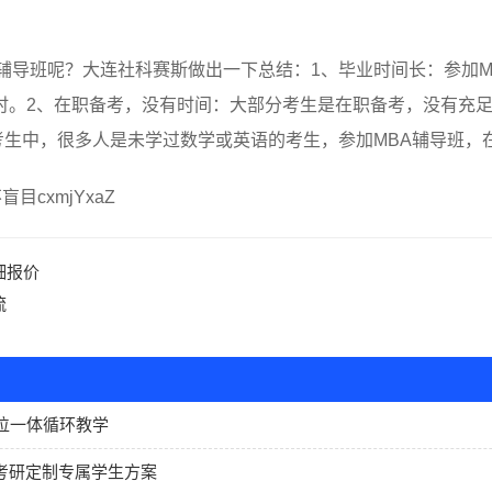
辅导班呢？大连社科赛斯做出一下总结：1、毕业时间长：参加
时。2、在职备考，没有时间：大部分考生是在职备考，没有充
考生中，很多人是未学过数学或英语的考生，参加MBA辅导班，
cxmjYxaZ
细报价
流
五位一体循环教学
硕考研定制专属学生方案